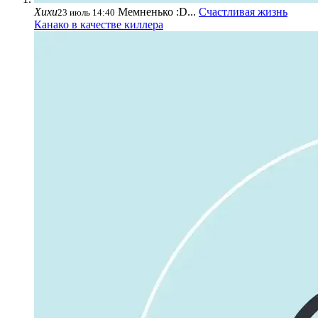
Хихи
Мемненько :D...
Счастливая жизнь
23 июль 14:40
Канако в качестве киллера