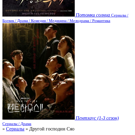
Потомки солнца
Сериалы /
Боевик / Драма / Комедия / Медицина / Мелодрама / Романтика
Пентхаус (1-3 сезон)
Сериалы / Драма
»
Сериалы
» Другой господин Сяо