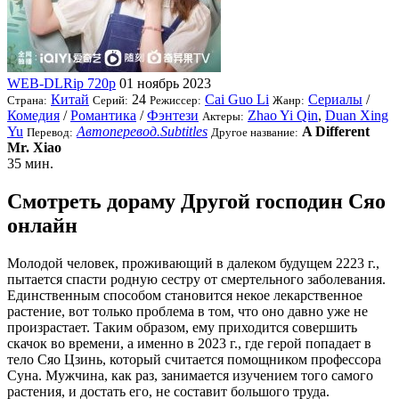
WEB-DLRip 720p
01 ноябрь 2023
Китай
24
Cai Guo Li
Сериалы
/
Страна:
Серий:
Режиссер:
Жанр:
Комедия
/
Романтика
/
Фэнтези
Zhao Yi Qin
,
Duan Xing
Актеры:
Yu
Автоперевод.Subtitles
A Different
Перевод:
Другое название:
Mr. Xiao
35 мин.
Смотреть дораму Другой господин Сяо
онлайн
Молодой человек, проживающий в далеком будущем 2223 г.,
пытается спасти родную сестру от смертельного заболевания.
Единственным способом становится некое лекарственное
растение, вот только проблема в том, что оно давно уже не
произрастает. Таким образом, ему приходится совершить
скачок во времени, а именно в 2023 г., где герой попадает в
тело Сяо Цзинь, который считается помощником профессора
Суна. Мужчина, как раз, занимается изучением того самого
растения, и достать его, не составит большого труда.