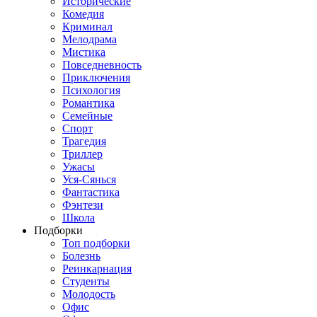
Исторические
Комедия
Криминал
Мелодрама
Мистика
Повседневность
Приключения
Психология
Романтика
Семейные
Спорт
Трагедия
Триллер
Ужасы
Уся-Сянься
Фантастика
Фэнтези
Школа
Подборки
Топ подборки
Болезнь
Реинкарнация
Студенты
Молодость
Офис