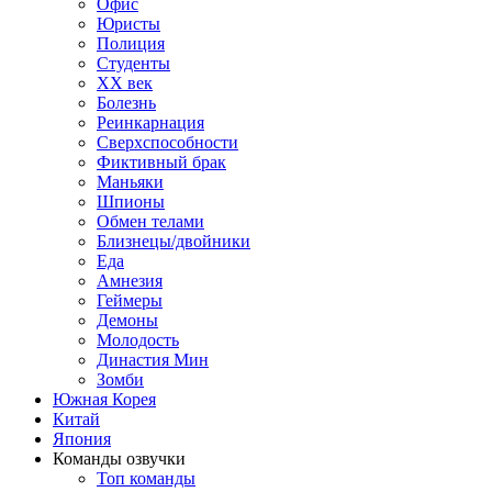
Офис
Юристы
Полиция
Студенты
ХХ век
Болезнь
Реинкарнация
Сверхспособности
Фиктивный брак
Маньяки
Шпионы
Обмен телами
Близнецы/двойники
Еда
Амнезия
Геймеры
Демоны
Молодость
Династия Мин
Зомби
Южная Корея
Китай
Япония
Команды озвучки
Топ команды