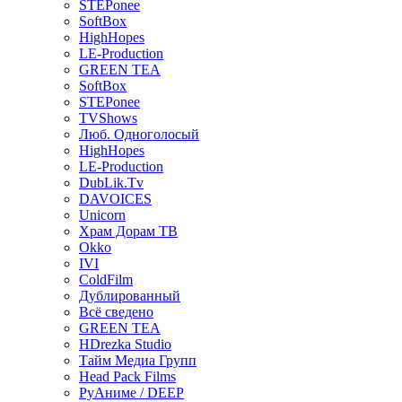
STEPonee
SoftBox
HighHopes
LE-Production
GREEN TEA
SoftBox
STEPonee
TVShows
Люб. Одноголосый
HighHopes
LE-Production
DubLik.Tv
DAVOICES
Unicorn
Храм Дорам ТВ
Okko
IVI
ColdFilm
Дублированный
Всё сведено
GREEN TEA
HDrezka Studio
Тайм Медиа Групп
Head Pack Films
РуАниме / DEEP