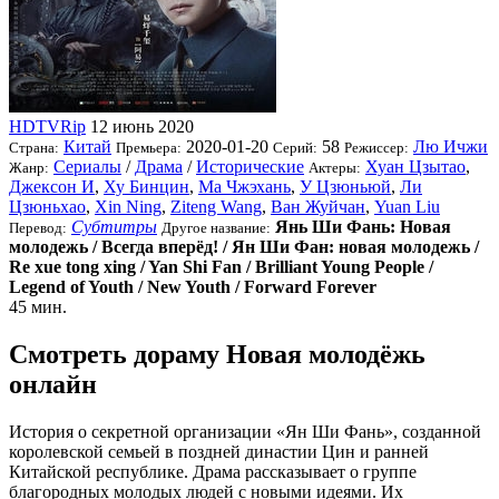
HDTVRip
12 июнь 2020
Китай
2020-01-20
58
Лю Ичжи
Страна:
Премьера:
Серий:
Режиссер:
Сериалы
/
Драма
/
Исторические
Хуан Цзытао
,
Жанр:
Актеры:
Джексон И
,
Ху Бинцин
,
Ма Чжэхань
,
У Цзюньюй
,
Ли
Цзюньхао
,
Xin Ning
,
Ziteng Wang
,
Ван Жуйчан
,
Yuan Liu
Субтитры
Янь Ши Фань: Новая
Перевод:
Другое название:
молодежь / Всегда вперёд! / Ян Ши Фан: новая молодежь /
Re xue tong xing / Yan Shi Fan / Brilliant Young People /
Legend of Youth / New Youth / Forward Forever
45 мин.
Смотреть дораму Новая молодёжь
онлайн
История о секретной организации «Ян Ши Фань», созданной
королевской семьей в поздней династии Цин и ранней
Китайской республике. Драма рассказывает о группе
благородных молодых людей с новыми идеями. Их