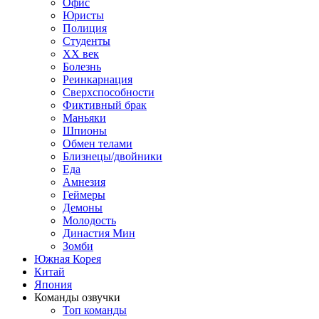
Офис
Юристы
Полиция
Студенты
ХХ век
Болезнь
Реинкарнация
Сверхспособности
Фиктивный брак
Маньяки
Шпионы
Обмен телами
Близнецы/двойники
Еда
Амнезия
Геймеры
Демоны
Молодость
Династия Мин
Зомби
Южная Корея
Китай
Япония
Команды озвучки
Топ команды