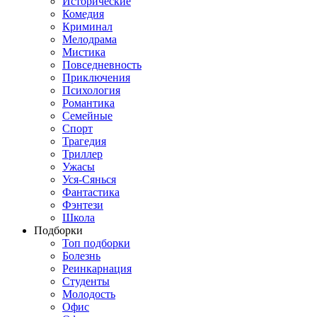
Исторические
Комедия
Криминал
Мелодрама
Мистика
Повседневность
Приключения
Психология
Романтика
Семейные
Спорт
Трагедия
Триллер
Ужасы
Уся-Сянься
Фантастика
Фэнтези
Школа
Подборки
Топ подборки
Болезнь
Реинкарнация
Студенты
Молодость
Офис