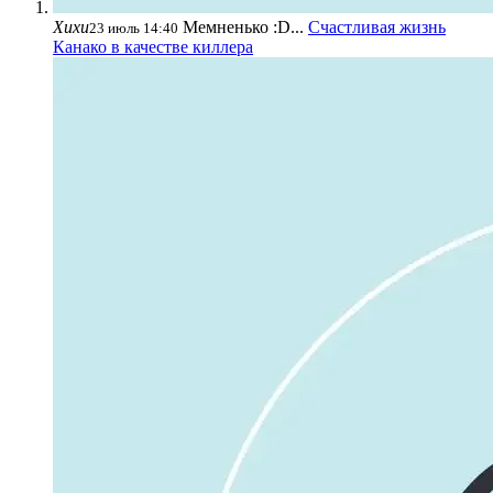
Хихи
Мемненько :D...
Счастливая жизнь
23 июль 14:40
Канако в качестве киллера