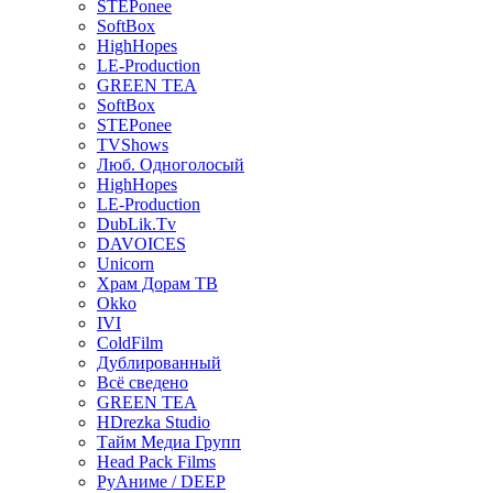
STEPonee
SoftBox
HighHopes
LE-Production
GREEN TEA
SoftBox
STEPonee
TVShows
Люб. Одноголосый
HighHopes
LE-Production
DubLik.Tv
DAVOICES
Unicorn
Храм Дорам ТВ
Okko
IVI
ColdFilm
Дублированный
Всё сведено
GREEN TEA
HDrezka Studio
Тайм Медиа Групп
Head Pack Films
РуАниме / DEEP