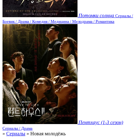
Потомки солнца
Сериалы /
Боевик / Драма / Комедия / Медицина / Мелодрама / Романтика
Пентхаус (1-3 сезон)
Сериалы / Драма
»
Сериалы
» Новая молодёжь