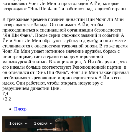
возглавляют Чонг Ли Мин и простолюдин А Йи, которые
возрождают "Янь Ши Фань" и работают над защитой страны.
В тревожные времена поздней династии Цин Чонг Ли Мин
возвращается с Запада. Он нанимает А Йи, чтобы
присоединиться к специальной организации безопасности:
"Ян Ши Фань". После серии сложных заданий и событий А
Йи и Чонг Ли Мин образуют глубокую дружбу, и они вместе
сталкиваются с опасностями тревожной эпохи. В то же время
Чонг Ли Мин узнает истинное значение дружбы, борясь с
иностранцами, гангстерами и коррумпированной
маньчжурской знатью. В конце концов, А Йи обнаружил, что
его идеалы больше соответствуют Революционной партии, и
он отделился от "Янь Ши Фань". Чонг Ли Мин также признал
необходимость революции и присоединяется к А Йи в его
идеях. Они работают, чтобы открыть новую эру с
разрушением династии Цин.
7,4
+2
2
Плеер