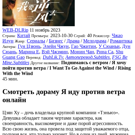
WEB-DLRip
11 ноябрь 2023
Китай
2023-10-30
40
Чжао
Страна:
Премьера:
Серий:
Режиссер:
Илун
Сериалы
/
Бизнес
/
Драма
/
Мелодрама
/
Романтика
Жанр:
Гун Цзюнь
,
Элейн Чжун
,
Гао Чжитин
,
У Сюаньи
,
Дун
Актеры:
Сюань
,
Марина Е
,
Вэй Чжэмин
,
Монин Чан
,
Рина Са
,
Shu
Guang Gao
DubLik.Tv
,
Автоперевод.Subtitles
,
FSG Be
Перевод:
Mine.Subtitles
Поднимаясь с ветром / Я хочу
Другое название:
пойти против ветра / I Want To Go Against the Wind / Rising
With the Wind
45 мин.
Смотреть дораму Я иду против ветра
онлайн
Цзян Ху – дочь владельца крупной компании «Тэньюэ».
Девушка обладает таким чертами характера, как
своенравность, высокомерие и даже порой агрессивность.
Всю свою жизнь, она провела под защитой уважаемого отца,
получая все, что только захочет. Но в один из дней, мужчина