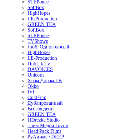
STEPonee
SoftBox
HighHopes
LE-Production
GREEN TEA
SoftBox
STEPonee
TVShows
Люб. Одноголосый
HighHopes
LE-Production
DubLik.Tv
DAVOICES
Unicorn
Храм Дорам ТВ
Okko
IVI
ColdFilm
Дублированный
Всё сведено
GREEN TEA
HDrezka Studio
Тайм Медиа Групп
Head Pack Films
РуАниме / DEEP