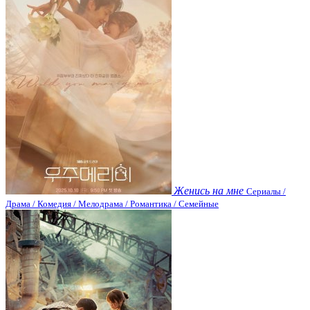
Женись на мне
Сериалы /
Драма / Комедия / Мелодрама / Романтика / Семейные