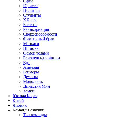
Офис
Юристы
Полиция
Студенты
ХХ век
Болезнь
Реинкарнация
Сверхспособности
Фиктивный брак
Маньяки
Шпионы
Обмен телами
Близнецы/двойники
Еда
Амнезия
Геймеры
Демоны
Молодость
Династия Мин
Зомби
Южная Корея
Китай
Япония
Команды озвучки
Топ команды