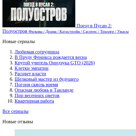
Поезд в Пусан 2:
Полуостров
Фильмы / Драма / Катастрофа / Саспенс / Триллер / Ужасы
Новые сериалы
Любимая сотрудница
В Пруду Феникса рождается весна
Крутой учитель Онидзука GTO (2026)
Клетки эмпатии
Расцвет власти
Шелковый мастер из будущего
Погоня сквозь время
Опасная любовь в Таиланде
Пир весенних цветов
Квартирная работа
Все сериалы
Новые отзывы