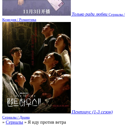
Только ради любви
Сериалы /
Комедия / Романтика
Пентхаус (1-3 сезон)
Сериалы / Драма
»
Сериалы
» Я иду против ветра