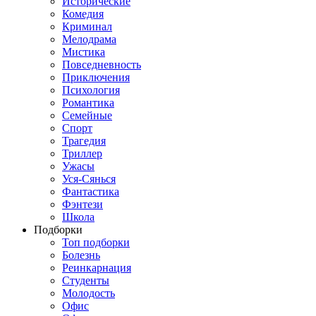
Исторические
Комедия
Криминал
Мелодрама
Мистика
Повседневность
Приключения
Психология
Романтика
Семейные
Спорт
Трагедия
Триллер
Ужасы
Уся-Сянься
Фантастика
Фэнтези
Школа
Подборки
Топ подборки
Болезнь
Реинкарнация
Студенты
Молодость
Офис