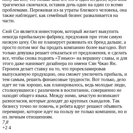
трагически скончался, оставив дочь один на один со всеми
проблемами. Переживая из-за утраты близкого человека, она
также наблюдает, как семейный бизнес разваливается на
части.
Сюй Си является инвестором, который желает выкупить
некогда прибыльную фабрику, предложив при этом самую
низкую цену. Он не планирует развивать их бренд дальше, а
просто потом мог бы продать компанию более выгодно. Вот
только девушка решает отказаться от предложения, и сделать
все, чтобы снова поднять «Тэньюэ» на вершину славы, и для
этого даже нанимает дизайнера по имени Сян Чжао Ян.
Героиня делает ставку на то, что прорекламировав
выпускаемую продукцию, она сможет увеличить прибыль, и
тем самым, решить финансовые трудности. Вот только, дело
идет не так хорошо, как планировалось, ведь молодые люди,
столкнувшиеся с различием в воспитании, совершенно не
находят общего языка. Между ними, зачастую возникают
разногласия, которые доходят до крупных скандалов. Так
бизнесу точно не помочь, и ребята вдруг решают объявить
перемирие, которое идет на пользу не только компании, но и
их личным отношениям.
7,8
+2
4