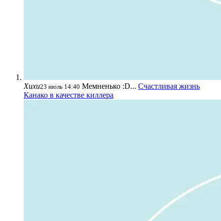
Хихи
Мемненько :D...
Счастливая жизнь
23 июль 14:40
Канако в качестве киллера