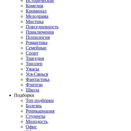
Исторические
Комедия
Криминал
Мелодрама
Мистика
Повседневность
Приключения
Психология
Романтика
Семейные
Спорт
Трагедия
Триллер
Ужасы
Уся-Сянься
Фантастика
Фэнтези
Школа
Подборки
Топ подборки
Болезнь
Реинкарнация
Студенты
Молодость
Офис