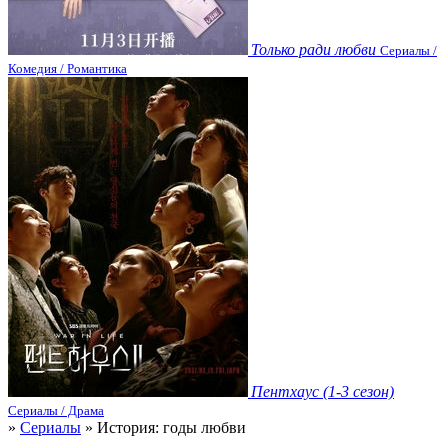
Только ради любви
Сериалы /
Комедия / Романтика
Пентхаус (1-3 сезон)
Сериалы / Драма
»
Сериалы
» История: годы любви