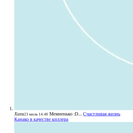
Хихи
Мемненько :D...
Счастливая жизнь
23 июль 14:40
Канако в качестве киллера