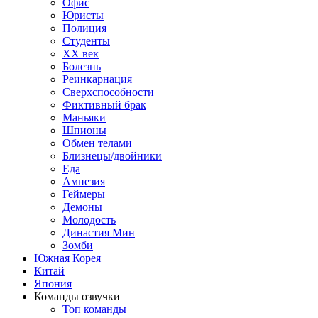
Офис
Юристы
Полиция
Студенты
ХХ век
Болезнь
Реинкарнация
Сверхспособности
Фиктивный брак
Маньяки
Шпионы
Обмен телами
Близнецы/двойники
Еда
Амнезия
Геймеры
Демоны
Молодость
Династия Мин
Зомби
Южная Корея
Китай
Япония
Команды озвучки
Топ команды