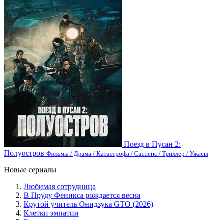
Поезд в Пусан 2:
Полуостров
Фильмы / Драма / Катастрофа / Саспенс / Триллер / Ужасы
Новые сериалы
Любимая сотрудница
В Пруду Феникса рождается весна
Крутой учитель Онидзука GTO (2026)
Клетки эмпатии