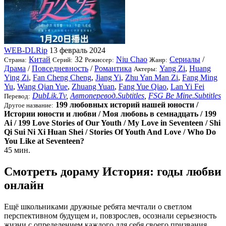
WEB-DLRip
13 февраль 2024
Китай
32
Niu Chao
Сериалы
/
Страна:
Серий:
Режиссер:
Жанр:
Драма
/
Повседневность
/
Романтика
Yang Zi
,
Huang
Актеры:
Ying Zi
,
Fan Cheng Cheng
,
Jiang Yi
,
Zhu Yan Man Zi
,
Fang Ming
Yu
,
Wang Qian Yue
,
Zhuang Yuan
,
Fang Yue Qiao
,
Lan Yi Fei
DubLik.Tv
,
Автоперевод.Subtitles
,
FSG Be Mine.Subtitles
Перевод:
199 любовных историй нашей юности /
Другое название:
Истории юности и любви / Моя любовь в семнадцать / 199
Ai / 199 Love Stories of Our Youth / My Love in Seventeen / Shi
Qi Sui Ni Xi Huan Shei / Stories Of Youth And Love / Who Do
You Like at Seventeen?
45 мин.
Смотреть дораму История: годы любви
онлайн
Ещё школьниками дружные ребята мечтали о светлом
перспективном будущем и, повзрослев, осознали серьезность
жизни с определением каждого для себя своего призвания.