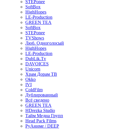
STEPonee
SoftBox
HighHopes
LE-Production
GREEN TEA
SoftBox
STEPonee
TVShows
Люб. Одноголосый
HighHopes
LE-Production
DubLik.Tv
DAVOICES
Unicorn
Храм Дорам ТВ
Okko
IVI
ColdFilm
Дублированный
Всё сведено
GREEN TEA
HDrezka Studio
Тайм Медиа Групп
Head Pack Films
РуАниме / DEEP