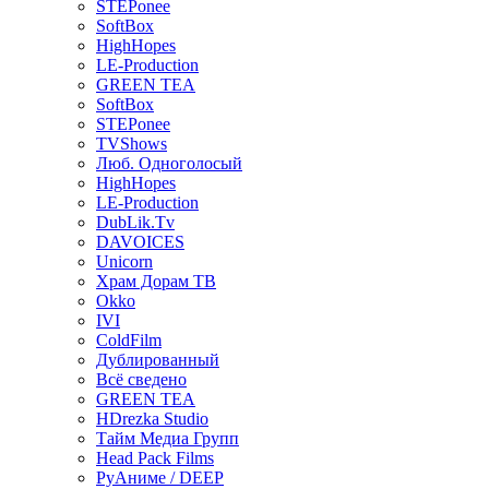
STEPonee
SoftBox
HighHopes
LE-Production
GREEN TEA
SoftBox
STEPonee
TVShows
Люб. Одноголосый
HighHopes
LE-Production
DubLik.Tv
DAVOICES
Unicorn
Храм Дорам ТВ
Okko
IVI
ColdFilm
Дублированный
Всё сведено
GREEN TEA
HDrezka Studio
Тайм Медиа Групп
Head Pack Films
РуАниме / DEEP