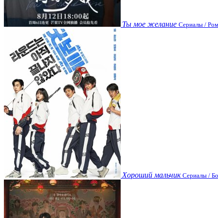
Ты мое желание
Сериалы / Ром
Хороший мальчик
Сериалы / Бо