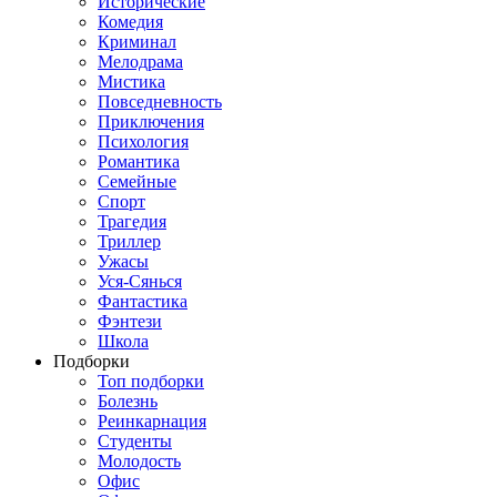
Исторические
Комедия
Криминал
Мелодрама
Мистика
Повседневность
Приключения
Психология
Романтика
Семейные
Спорт
Трагедия
Триллер
Ужасы
Уся-Сянься
Фантастика
Фэнтези
Школа
Подборки
Топ подборки
Болезнь
Реинкарнация
Студенты
Молодость
Офис