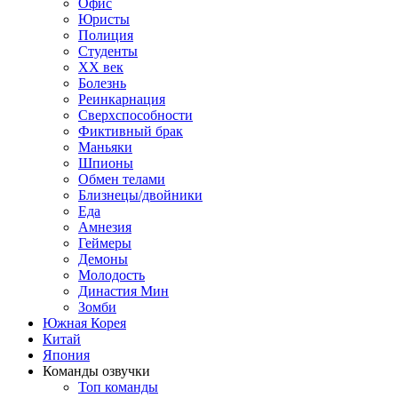
Офис
Юристы
Полиция
Студенты
ХХ век
Болезнь
Реинкарнация
Сверхспособности
Фиктивный брак
Маньяки
Шпионы
Обмен телами
Близнецы/двойники
Еда
Амнезия
Геймеры
Демоны
Молодость
Династия Мин
Зомби
Южная Корея
Китай
Япония
Команды озвучки
Топ команды