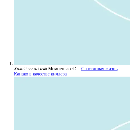
Хихи
Мемненько :D...
Счастливая жизнь
23 июль 14:40
Канако в качестве киллера