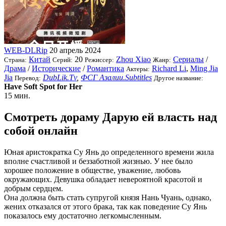
WEB-DLRip
20 апрель 2024
Китай
20
Zhou Xiao
Сериалы
/
Страна:
Серий:
Режиссер:
Жанр:
Драма
/
Исторические
/
Романтика
Richard Li
,
Ming Jia
Актеры:
Jia
DubLik.Tv
,
ФСГ Азалии.Subtitles
Перевод:
Другое название:
Have Soft Spot for Her
15 мин.
Смотреть дораму Дарую ей власть над
собой онлайн
Юная аристократка Су Янь до определенного времени жила
вполне счастливой и беззаботной жизнью. У нее было
хорошее положение в обществе, уважение, любовь
окружающих. Девушка обладает невероятной красотой и
добрым сердцем.
Она должна быть стать супругой князя Нань Чуань, однако,
жених отказался от этого брака, так как поведение Су Янь
показалось ему достаточно легкомысленным.