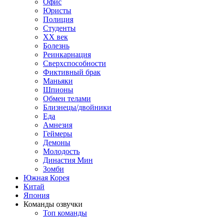
Офис
Юристы
Полиция
Студенты
ХХ век
Болезнь
Реинкарнация
Сверхспособности
Фиктивный брак
Маньяки
Шпионы
Обмен телами
Близнецы/двойники
Еда
Амнезия
Геймеры
Демоны
Молодость
Династия Мин
Зомби
Южная Корея
Китай
Япония
Команды озвучки
Топ команды