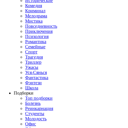
Исторические
Комедия
Криминал
Мелодрама
Мистика
Повседневность
Приключения
Психология
Романтика
Семейные
Спорт
Трагедия
Триллер
Ужасы
Уся-Сянься
Фантастика
Фэнтези
Школа
Подборки
Топ подборки
Болезнь
Реинкарнация
Студенты
Молодость
Офис