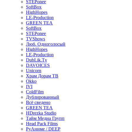
STEPonee
SoftBox
HighHopes
LE-Production
GREEN TEA
SoftBox
STEPonee
TVShows
Люб. Одноголосый
HighHopes
LE-Production
DubLik.Tv
DAVOICES
Unicorn
Храм Дорам ТВ
Okko
IVI
ColdFilm
Дублированный
Всё сведено
GREEN TEA
HDrezka Studio
Тайм Медиа Групп
Head Pack Films
РуАниме / DEEP