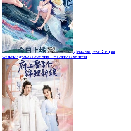
Демоны реки Янцзы
Фильмы / Драма / Романтика / Уся-сянься / Фэнтези