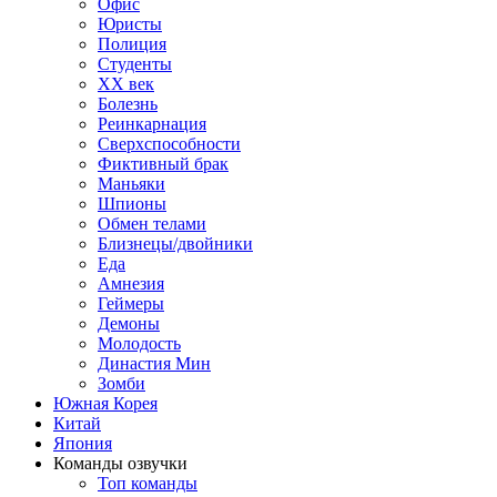
Офис
Юристы
Полиция
Студенты
ХХ век
Болезнь
Реинкарнация
Сверхспособности
Фиктивный брак
Маньяки
Шпионы
Обмен телами
Близнецы/двойники
Еда
Амнезия
Геймеры
Демоны
Молодость
Династия Мин
Зомби
Южная Корея
Китай
Япония
Команды озвучки
Топ команды