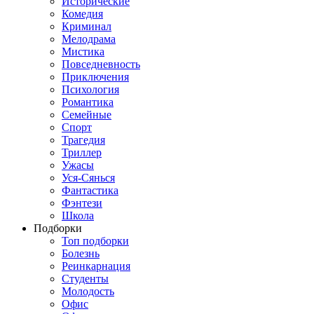
Исторические
Комедия
Криминал
Мелодрама
Мистика
Повседневность
Приключения
Психология
Романтика
Семейные
Спорт
Трагедия
Триллер
Ужасы
Уся-Сянься
Фантастика
Фэнтези
Школа
Подборки
Топ подборки
Болезнь
Реинкарнация
Студенты
Молодость
Офис