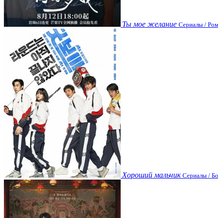
Ты мое желание
Сериалы / Ром
Хороший мальчик
Сериалы / Бо