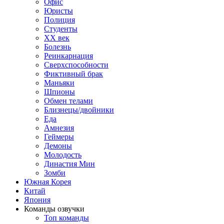
Офис
Юристы
Полиция
Студенты
ХХ век
Болезнь
Реинкарнация
Сверхспособности
Фиктивный брак
Маньяки
Шпионы
Обмен телами
Близнецы/двойники
Еда
Амнезия
Геймеры
Демоны
Молодость
Династия Мин
Зомби
Южная Корея
Китай
Япония
Команды озвучки
Топ команды