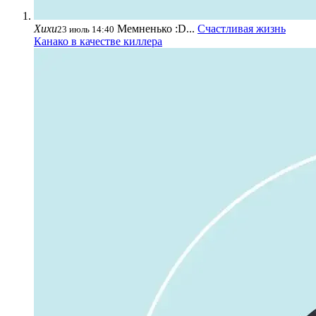
Хихи
Мемненько :D...
Счастливая жизнь
23 июль 14:40
Канако в качестве киллера