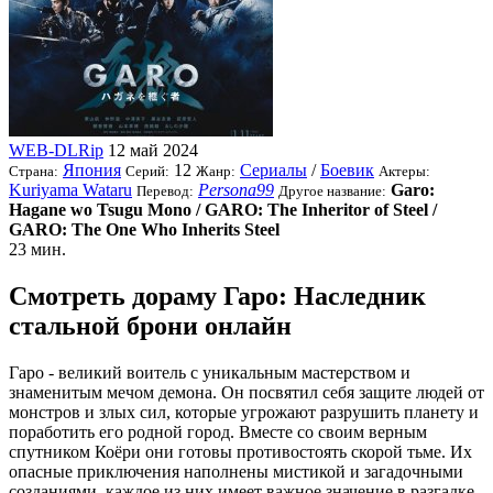
WEB-DLRip
12 май 2024
Япония
12
Сериалы
/
Боевик
Страна:
Серий:
Жанр:
Актеры:
Kuriyama Wataru
Persona99
Garo:
Перевод:
Другое название:
Hagane wo Tsugu Mono / GARO: The Inheritor of Steel /
GARO: The One Who Inherits Steel
23 мин.
Смотреть дораму Гаро: Наследник
стальной брони онлайн
Гаро - великий воитель с уникальным мастерством и
знаменитым мечом демона. Он посвятил себя защите людей от
монстров и злых сил, которые угрожают разрушить планету и
поработить его родной город. Вместе со своим верным
спутником Коёри они готовы противостоять скорой тьме. Их
опасные приключения наполнены мистикой и загадочными
созданиями. каждое из них имеет важное значение в разгадке