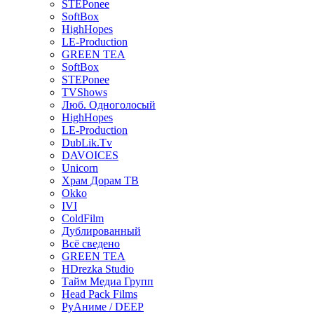
STEPonee
SoftBox
HighHopes
LE-Production
GREEN TEA
SoftBox
STEPonee
TVShows
Люб. Одноголосый
HighHopes
LE-Production
DubLik.Tv
DAVOICES
Unicorn
Храм Дорам ТВ
Okko
IVI
ColdFilm
Дублированный
Всё сведено
GREEN TEA
HDrezka Studio
Тайм Медиа Групп
Head Pack Films
РуАниме / DEEP