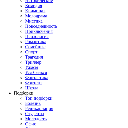
Исторические
Комедия
Криминал
Мелодрама
Мистика
Повседневность
Приключения
Психология
Романтика
Семейные
Спорт
Трагедия
Триллер
Ужасы
Уся-Сянься
Фантастика
Фэнтези
Школа
Подборки
Топ подборки
Болезнь
Реинкарнация
Студенты
Молодость
Офис