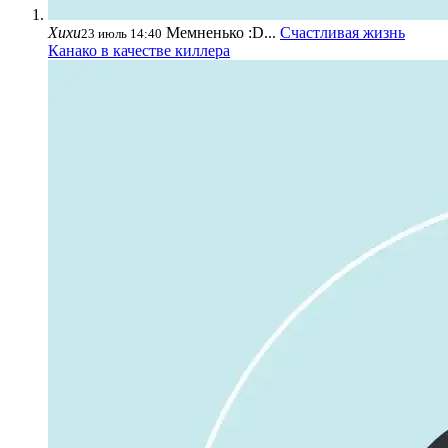
Хихи
Мемненько :D...
Счастливая жизнь
23 июль 14:40
Канако в качестве киллера