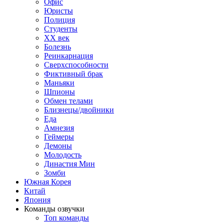
Офис
Юристы
Полиция
Студенты
ХХ век
Болезнь
Реинкарнация
Сверхспособности
Фиктивный брак
Маньяки
Шпионы
Обмен телами
Близнецы/двойники
Еда
Амнезия
Геймеры
Демоны
Молодость
Династия Мин
Зомби
Южная Корея
Китай
Япония
Команды озвучки
Топ команды