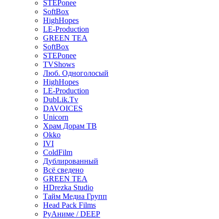
STEPonee
SoftBox
HighHopes
LE-Production
GREEN TEA
SoftBox
STEPonee
TVShows
Люб. Одноголосый
HighHopes
LE-Production
DubLik.Tv
DAVOICES
Unicorn
Храм Дорам ТВ
Okko
IVI
ColdFilm
Дублированный
Всё сведено
GREEN TEA
HDrezka Studio
Тайм Медиа Групп
Head Pack Films
РуАниме / DEEP