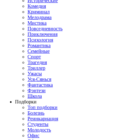
Исторические
Комедия
Криминал
Мелодрама
Мистика
Повседневность
Приключения
Психология
Романтика
Семейные
Спорт
Трагедия
Триллер
Ужасы
Уся-Сянься
Фантастика
Фэнтези
Школа
Подборки
Топ подборки
Болезнь
Реинкарнация
Студенты
Молодость
Офис