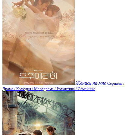
Женись на мне
Сериалы /
Драма / Комедия / Мелодрама / Романтика / Семейные