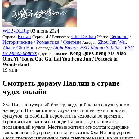
WEB-DLRip
03 июнь 2024
Китай
42
Chu De Jian
Сериалы
/
Страна:
Серий:
Режиссер:
Жанр:
Исторические
/
Романтика
/
Фэнтези
Zhou Jun Wei
,
Актеры:
Zhang Chu Han
Light Breeze
,
FSG Mango.Subtitles
,
FSG
Перевод:
Be Mine.Subtitles
Kong Que Cheng Xia Xiao
Другое название:
Qing Yi / Kong Que Gui Lai You Feng Jun / Peacock in
Wonderland
19 мин.
Смотреть дораму Павлин в стране
чудес онлайн
Хуа Ни – популярный блогер, ведущий канал о культурном
наследии. По счастливой случайности в ее руки попадает
сундучок, способный переместить человека во времени.
Героиня оказывается в городе Павлин, где становится
посланницей культа. Местные жители относятся к девушке
как к основной угрозе, что ставит жизнь Хуа Ни под угрозу.
Люди требуют изгнания и даже смертной казни, но на защиту