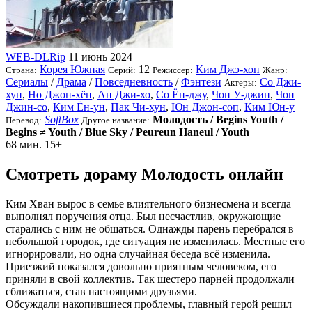
WEB-DLRip
11 июнь 2024
Корея Южная
12
Ким Джэ-хон
Страна:
Серий:
Режиссер:
Жанр:
Сериалы
/
Драма
/
Повседневность
/
Фэнтези
Со Джи-
Актеры:
хун
,
Но Джон-хён
,
Ан Джи-хо
,
Со Ён-джу
,
Чон У-джин
,
Чон
Джин-со
,
Ким Ён-ун
,
Пак Чи-хун
,
Юн Джон-соп
,
Ким Юн-у
SoftBox
Молодость / Begins Youth /
Перевод:
Другое название:
Begins ≠ Youth / Blue Sky / Peureun Haneul / Youth
68 мин.
15+
Смотреть дораму Молодость онлайн
Ким Хван вырос в семье влиятельного бизнесмена и всегда
выполнял поручения отца. Был несчастлив, окружающие
старались с ним не общаться. Однажды парень перебрался в
небольшой городок, где ситуация не изменилась. Местные его
игнорировали, но одна случайная беседа всё изменила.
Приезжий показался довольно приятным человеком, его
приняли в свой коллектив. Так шестеро парней продолжали
сближаться, став настоящими друзьями.
Обсуждали накопившиеся проблемы, главный герой решил