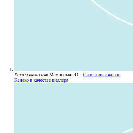
Хихи
Мемненько :D...
Счастливая жизнь
23 июль 14:40
Канако в качестве киллера