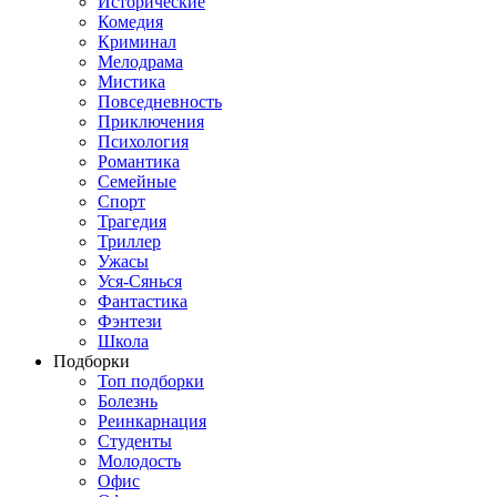
Исторические
Комедия
Криминал
Мелодрама
Мистика
Повседневность
Приключения
Психология
Романтика
Семейные
Спорт
Трагедия
Триллер
Ужасы
Уся-Сянься
Фантастика
Фэнтези
Школа
Подборки
Топ подборки
Болезнь
Реинкарнация
Студенты
Молодость
Офис