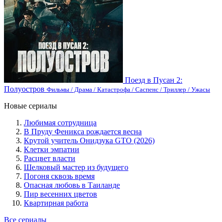
Поезд в Пусан 2:
Полуостров
Фильмы / Драма / Катастрофа / Саспенс / Триллер / Ужасы
Новые сериалы
Любимая сотрудница
В Пруду Феникса рождается весна
Крутой учитель Онидзука GTO (2026)
Клетки эмпатии
Расцвет власти
Шелковый мастер из будущего
Погоня сквозь время
Опасная любовь в Таиланде
Пир весенних цветов
Квартирная работа
Все сериалы