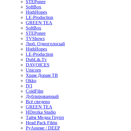
STEPonee
SoftBox
HighHopes
LE-Production
GREEN TEA
SoftBox
STEPonee
TVShows
Люб. Одноголосый
HighHopes
LE-Production
DubLik.Tv
DAVOICES
Unicorn
Храм Дорам ТВ
Okko
IVI
ColdFilm
Дублированный
Всё сведено
GREEN TEA
HDrezka Studio
Тайм Медиа Групп
Head Pack Films
РуАниме / DEEP