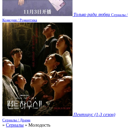
Только ради любви
Сериалы /
Комедия / Романтика
Пентхаус (1-3 сезон)
Сериалы / Драма
»
Сериалы
» Молодость