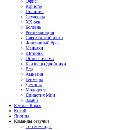
Офис
Юристы
Полиция
Студенты
ХХ век
Болезнь
Реинкарнация
Сверхспособности
Фиктивный брак
Маньяки
Шпионы
Обмен телами
Близнецы/двойники
Еда
Амнезия
Геймеры
Демоны
Молодость
Династия Мин
Зомби
Южная Корея
Китай
Япония
Команды озвучки
Топ команды