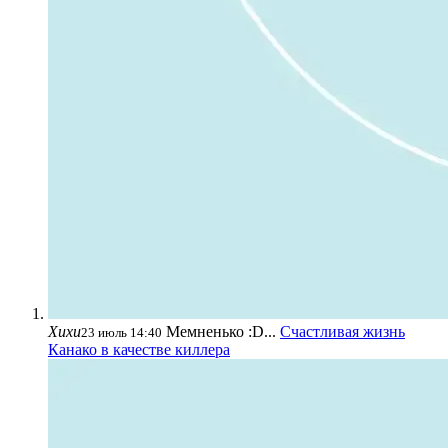
Хихи
Мемненько :D...
Счастливая жизнь
23 июль 14:40
Канако в качестве киллера