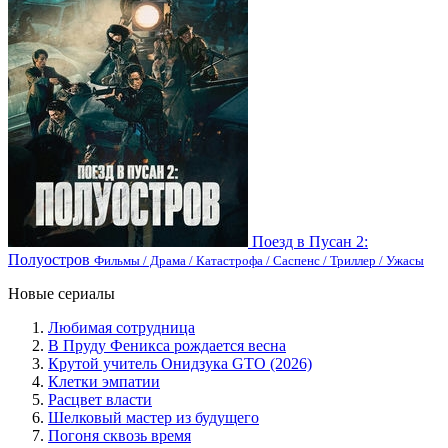
Поезд в Пусан 2:
Полуостров
Фильмы / Драма / Катастрофа / Саспенс / Триллер / Ужасы
Новые сериалы
Любимая сотрудница
В Пруду Феникса рождается весна
Крутой учитель Онидзука GTO (2026)
Клетки эмпатии
Расцвет власти
Шелковый мастер из будущего
Погоня сквозь время