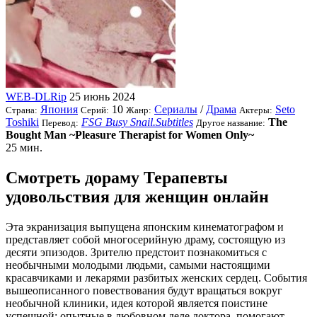
WEB-DLRip
25 июнь 2024
Япония
10
Сериалы
/
Драма
Seto
Страна:
Серий:
Жанр:
Актеры:
Toshiki
FSG Busy Snail.Subtitles
The
Перевод:
Другое название:
Bought Man ~Pleasure Therapist for Women Only~
25 мин.
Смотреть дораму Терапевты
удовольствия для женщин онлайн
Эта экранизация выпущена японским кинематографом и
представляет собой многосерийную драму, состоящую из
десяти эпизодов. Зрителю предстоит познакомиться с
необычными молодыми людьми, самыми настоящими
красавчиками и лекарями разбитых женских сердец. События
вышеописанного повествования будут вращаться вокруг
необычной клиники, идея которой является поистине
успешной: опытные в любовном деле доктора, помогают