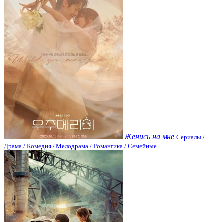
Женись на мне
Сериалы /
Драма / Комедия / Мелодрама / Романтика / Семейные