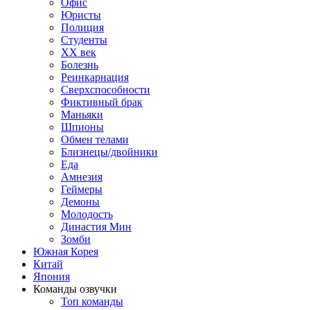
Офис
Юристы
Полиция
Студенты
ХХ век
Болезнь
Реинкарнация
Сверхспособности
Фиктивный брак
Маньяки
Шпионы
Обмен телами
Близнецы/двойники
Еда
Амнезия
Геймеры
Демоны
Молодость
Династия Мин
Зомби
Южная Корея
Китай
Япония
Команды озвучки
Топ команды