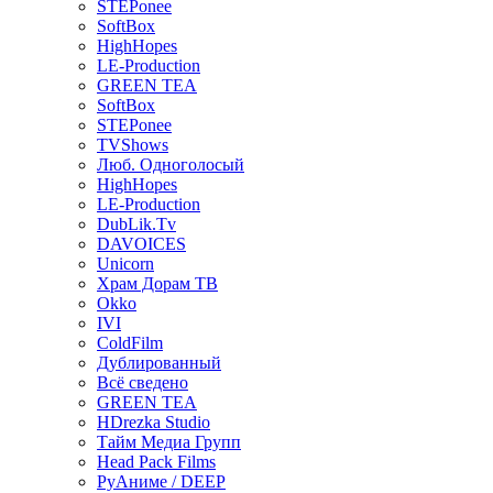
STEPonee
SoftBox
HighHopes
LE-Production
GREEN TEA
SoftBox
STEPonee
TVShows
Люб. Одноголосый
HighHopes
LE-Production
DubLik.Tv
DAVOICES
Unicorn
Храм Дорам ТВ
Okko
IVI
ColdFilm
Дублированный
Всё сведено
GREEN TEA
HDrezka Studio
Тайм Медиа Групп
Head Pack Films
РуАниме / DEEP