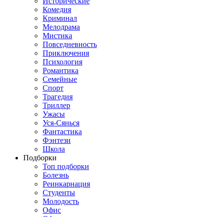
Исторические
Комедия
Криминал
Мелодрама
Мистика
Повседневность
Приключения
Психология
Романтика
Семейные
Спорт
Трагедия
Триллер
Ужасы
Уся-Сянься
Фантастика
Фэнтези
Школа
Подборки
Топ подборки
Болезнь
Реинкарнация
Студенты
Молодость
Офис