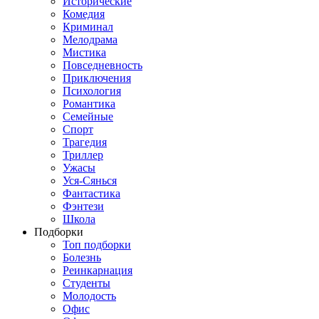
Исторические
Комедия
Криминал
Мелодрама
Мистика
Повседневность
Приключения
Психология
Романтика
Семейные
Спорт
Трагедия
Триллер
Ужасы
Уся-Сянься
Фантастика
Фэнтези
Школа
Подборки
Топ подборки
Болезнь
Реинкарнация
Студенты
Молодость
Офис