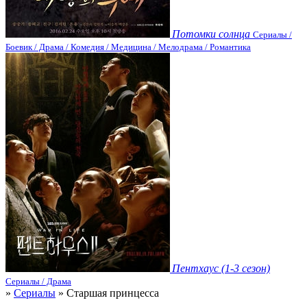
Потомки солнца
Сериалы /
Боевик / Драма / Комедия / Медицина / Мелодрама / Романтика
Пентхаус (1-3 сезон)
Сериалы / Драма
»
Сериалы
» Старшая принцесса