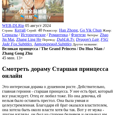
WEB-DLRip
05 август 2024
Китай
40
Han Zhong
,
Go Yik Chun
Страна:
Серий:
Режиссер:
Жанр:
Сериалы
/
Исторические
/
Романтика
/
Фэнтези
Zhao
Актеры:
Jin Mai
,
Zhang Ling He
DubLik.Tv
,
Dragon's Lair
,
FSG
Перевод:
Jade Fox.Subtitles
,
Автоперевод.Subtitles
Другое название:
Великая принцесса / The Grand Princess / Du Hua Nian /
Zhang Gong Zhu
45 мин.
13+
Смотреть дораму Старшая принцесса
онлайн
Это интересная дорама о душевном росте. Действительно,
главная героиня - старшая принцесса. У нее есть брат, который
все унаследует. Отец ее любил тоже. Но она девочка, ей
нельзя было оставить престол. Она была умная и
целеустремленная. Благодаря ей брат оказался властителем,
она хотела быть около власти хотя бы так. Вот у ее мужа -
другие взгляды, он был на стороне бедняков и оказывал им