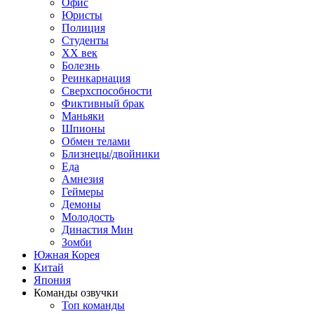
Офис
Юристы
Полиция
Студенты
ХХ век
Болезнь
Реинкарнация
Сверхспособности
Фиктивный брак
Маньяки
Шпионы
Обмен телами
Близнецы/двойники
Еда
Амнезия
Геймеры
Демоны
Молодость
Династия Мин
Зомби
Южная Корея
Китай
Япония
Команды озвучки
Топ команды