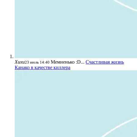
Хихи
Мемненько :D...
Счастливая жизнь
23 июль 14:40
Канако в качестве киллера