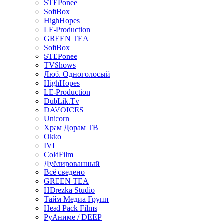
STEPonee
SoftBox
HighHopes
LE-Production
GREEN TEA
SoftBox
STEPonee
TVShows
Люб. Одноголосый
HighHopes
LE-Production
DubLik.Tv
DAVOICES
Unicorn
Храм Дорам ТВ
Okko
IVI
ColdFilm
Дублированный
Всё сведено
GREEN TEA
HDrezka Studio
Тайм Медиа Групп
Head Pack Films
РуАниме / DEEP