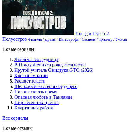
Поезд в Пусан 2:
Полуостров
Фильмы / Драма / Катастрофа / Саспенс / Триллер / Ужасы
Новые сериалы
Любимая сотрудница
В Пруду Феникса рождается весна
Крутой учитель Онидзука GTO (2026)
Клетки эмпатии
Расцвет власти
Шелковый мастер из будущего
Погоня сквозь время
Опасная любовь в Таиланде
Пир весенних цветов
Квартирная работа
Все сериалы
Новые отзывы