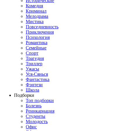
Исторические
Комедия
Криминал
Мелодрама
Мистика
Повседневность
Приключения
Психология
Романтика
Семейные
Спорт
Трагедия
Триллер
Ужасы
Уся-Сянься
Фантастика
Фэнтези
Школа
Подборки
Топ подборки
Болезнь
Реинкарнация
Студенты
Молодость
Офис