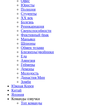
Офис
Юристы
Полиция
Студенты
ХХ век
Болезнь
Реинкарнация
Сверхспособности
Фиктивный брак
Маньяки
Шпионы
Обмен телами
Близнецы/двойники
Еда
Амнезия
Геймеры
Демоны
Молодость
Династия Мин
Зомби
Южная Корея
Китай
Япония
Команды озвучки
Топ команды