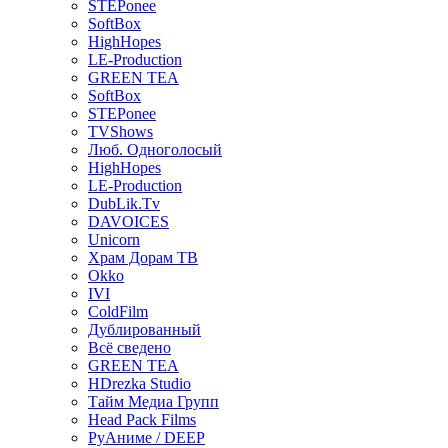
STEPonee
SoftBox
HighHopes
LE-Production
GREEN TEA
SoftBox
STEPonee
TVShows
Люб. Одноголосый
HighHopes
LE-Production
DubLik.Tv
DAVOICES
Unicorn
Храм Дорам ТВ
Okko
IVI
ColdFilm
Дублированный
Всё сведено
GREEN TEA
HDrezka Studio
Тайм Медиа Групп
Head Pack Films
РуАниме / DEEP