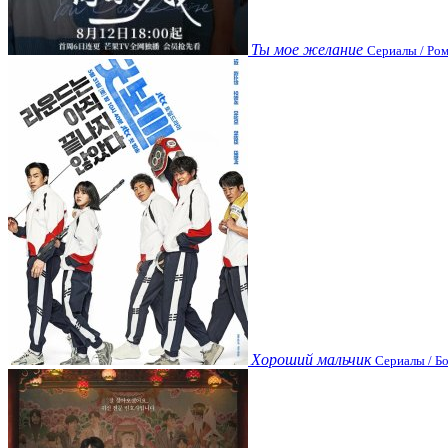
Ты мое желание
Сериалы / Ром
Хороший мальчик
Сериалы / Бо