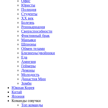
Офис
Юристы
Полиция
Студенты
ХХ век
Болезнь
Реинкарнация
Сверхспособности
Фиктивный брак
Маньяки
Шпионы
Обмен телами
Близнецы/двойники
Еда
Амнезия
Геймеры
Демоны
Молодость
Династия Мин
Зомби
Южная Корея
Китай
Япония
Команды озвучки
Топ команды