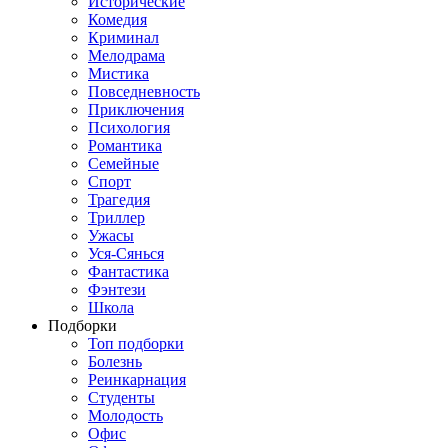
Исторические
Комедия
Криминал
Мелодрама
Мистика
Повседневность
Приключения
Психология
Романтика
Семейные
Спорт
Трагедия
Триллер
Ужасы
Уся-Сянься
Фантастика
Фэнтези
Школа
Подборки
Топ подборки
Болезнь
Реинкарнация
Студенты
Молодость
Офис