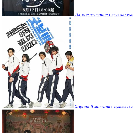
Ты мое желание
Сериалы / Ром
Хороший мальчик
Сериалы / Бо