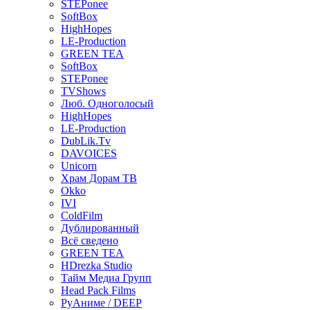
STEPonee
SoftBox
HighHopes
LE-Production
GREEN TEA
SoftBox
STEPonee
TVShows
Люб. Одноголосый
HighHopes
LE-Production
DubLik.Tv
DAVOICES
Unicorn
Храм Дорам ТВ
Okko
IVI
ColdFilm
Дублированный
Всё сведено
GREEN TEA
HDrezka Studio
Тайм Медиа Групп
Head Pack Films
РуАниме / DEEP