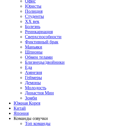
Офис
Юристы
Полиция
Студенты
ХХ век
Болезнь
Реинкарнация
Сверхспособности
Фиктивный брак
Маньяки
Шпионы
Обмен телами
Близнецы/двойники
Еда
Амнезия
Геймеры
Демоны
Молодость
Династия Мин
Зомби
Южная Корея
Китай
Япония
Команды озвучки
Топ команды