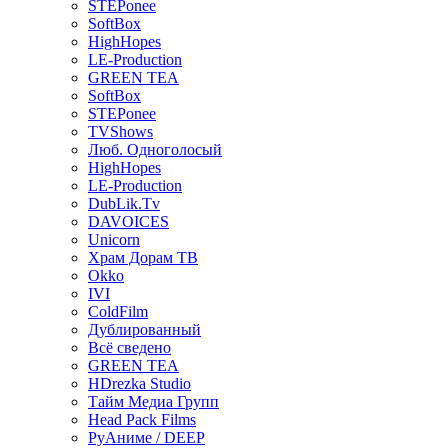
STEPonee
SoftBox
HighHopes
LE-Production
GREEN TEA
SoftBox
STEPonee
TVShows
Люб. Одноголосый
HighHopes
LE-Production
DubLik.Tv
DAVOICES
Unicorn
Храм Дорам ТВ
Okko
IVI
ColdFilm
Дублированный
Всё сведено
GREEN TEA
HDrezka Studio
Тайм Медиа Групп
Head Pack Films
РуАниме / DEEP