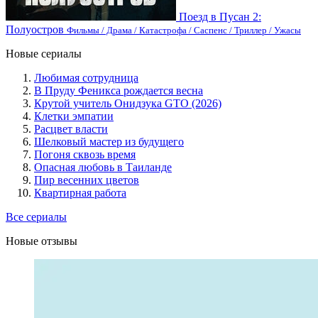
Поезд в Пусан 2:
Полуостров
Фильмы / Драма / Катастрофа / Саспенс / Триллер / Ужасы
Новые сериалы
Любимая сотрудница
В Пруду Феникса рождается весна
Крутой учитель Онидзука GTO (2026)
Клетки эмпатии
Расцвет власти
Шелковый мастер из будущего
Погоня сквозь время
Опасная любовь в Таиланде
Пир весенних цветов
Квартирная работа
Все сериалы
Новые отзывы