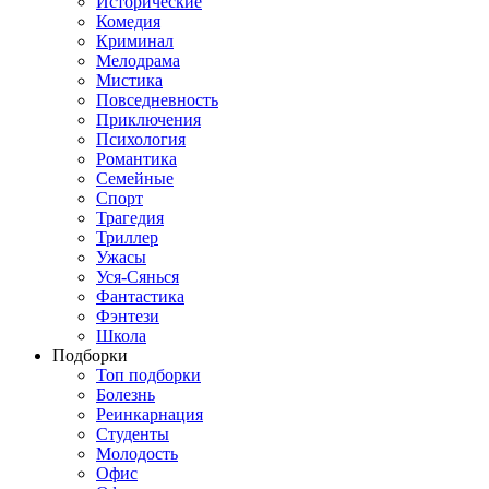
Исторические
Комедия
Криминал
Мелодрама
Мистика
Повседневность
Приключения
Психология
Романтика
Семейные
Спорт
Трагедия
Триллер
Ужасы
Уся-Сянься
Фантастика
Фэнтези
Школа
Подборки
Топ подборки
Болезнь
Реинкарнация
Студенты
Молодость
Офис