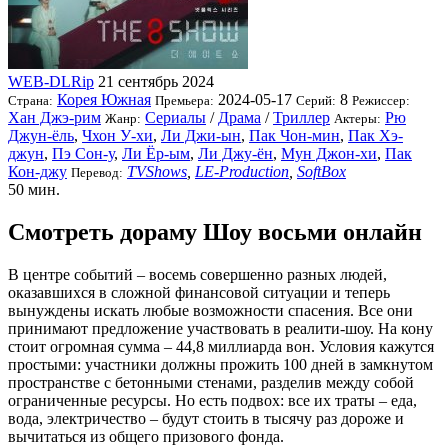
WEB-DLRip
21 сентябрь 2024
Корея Южная
2024-05-17
8
Страна:
Премьера:
Серий:
Режиссер:
Хан Джэ-рим
Сериалы
/
Драма
/
Триллер
Рю
Жанр:
Актеры:
Джун-ёль
,
Чхон У-хи
,
Ли Джи-ын
,
Пак Чон-мин
,
Пак Хэ-
джун
,
Пэ Сон-у
,
Ли Ёр-ым
,
Ли Джу-ён
,
Мун Джон-хи
,
Пак
Кон-джу
TVShows
,
LE-Production
,
SoftBox
Перевод:
50 мин.
Смотреть дораму Шоу восьми онлайн
В центре событий – восемь совершенно разных людей,
оказавшихся в сложной финансовой ситуации и теперь
вынуждены искать любые возможности спасения. Все они
принимают предложение участвовать в реалити-шоу. На кону
стоит огромная сумма – 44,8 миллиарда вон. Условия кажутся
простыми: участники должны прожить 100 дней в замкнутом
пространстве с бетонными стенами, разделив между собой
ограниченные ресурсы. Но есть подвох: все их траты – еда,
вода, электричество – будут стоить в тысячу раз дороже и
вычитаться из общего призового фонда.