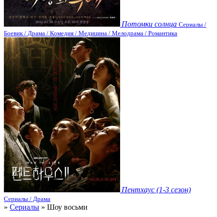
Потомки солнца
Сериалы /
Боевик / Драма / Комедия / Медицина / Мелодрама / Романтика
Пентхаус (1-3 сезон)
Сериалы / Драма
»
Сериалы
» Шоу восьми