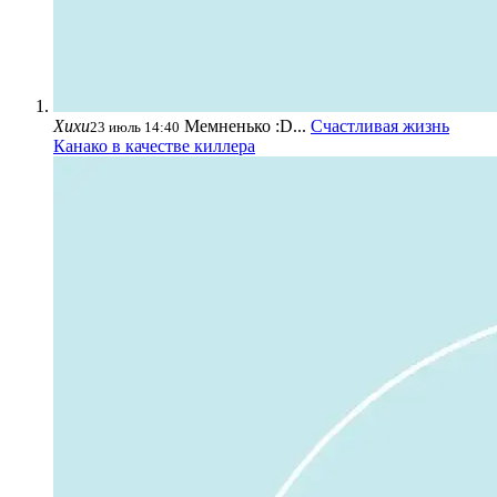
Хихи
Мемненько :D...
Счастливая жизнь
23 июль 14:40
Канако в качестве киллера