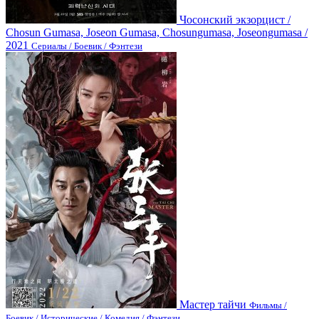
Чосонский экзорцист /
Chosun Gumasa, Joseon Gumasa, Chosungumasa, Joseongumasa /
2021
Сериалы / Боевик / Фэнтези
Мастер тайчи
Фильмы /
Боевик / Исторические / Комедия / Фэнтези