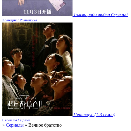
Только ради любви
Сериалы /
Комедия / Романтика
Пентхаус (1-3 сезон)
Сериалы / Драма
»
Сериалы
» Вечное братство