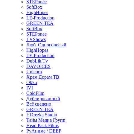
STEPonee
SoftBox
HighHopes
LE-Production
GREEN TEA
SoftBox
STEPonee
TVShows
Люб. Одноголосый
HighHopes
LE-Production
DubLik.Tv
DAVOICES
Unicorn
Храм Дорам ТВ
Okko
IVI
ColdFilm
Дублированный
Всё сведено
GREEN TEA
HDrezka Studio
Тайм Медиа Групп
Head Pack Films
РуАниме / DEEP