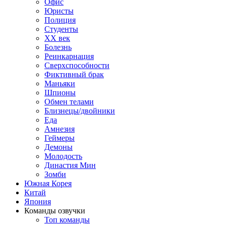
Офис
Юристы
Полиция
Студенты
ХХ век
Болезнь
Реинкарнация
Сверхспособности
Фиктивный брак
Маньяки
Шпионы
Обмен телами
Близнецы/двойники
Еда
Амнезия
Геймеры
Демоны
Молодость
Династия Мин
Зомби
Южная Корея
Китай
Япония
Команды озвучки
Топ команды