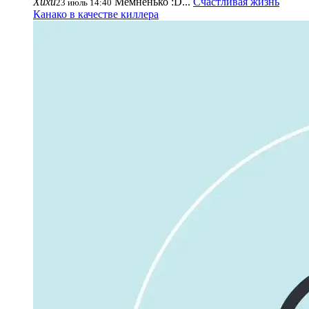
Хихи
Мемненько :D...
Счастливая жизнь
23 июль 14:40
Канако в качестве киллера