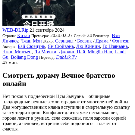
WEB-DLRip
21 сентябрь 2024
Китай
2024-02-27
24
Вэй
Страна:
Премьера:
Серий:
Режиссер:
Личжоу
,
Чжан Мэн
Сериалы
/
Боевик
/
Драма
/
Фэнтези
Жанр:
Бай Сюэцэнь
,
Ян Сюйвэнь
,
Лю Юйнин
,
Го Цзяньань
,
Актеры:
Чжан Минъен
,
Ли Мочжи
,
Джолин Цай
,
Minglin Han
,
Landi
Gu
,
Boliang Dong
DubLik.Tv
Перевод:
45 мин.
Смотреть дораму Вечное братство
онлайн
Нет покоя в поднебесной Цсы Зычуань – обширные
плодородные речные земли страдают от многолетней войны.
Два могущественных клана вступили в смертельную схватку
за эту территорию. Конфликт длится уже несколько лет,
города лежат в руинах, села сожжены, поля заросли сорной
травой, а человек, встретив себе подобного – плачет от
счастья.