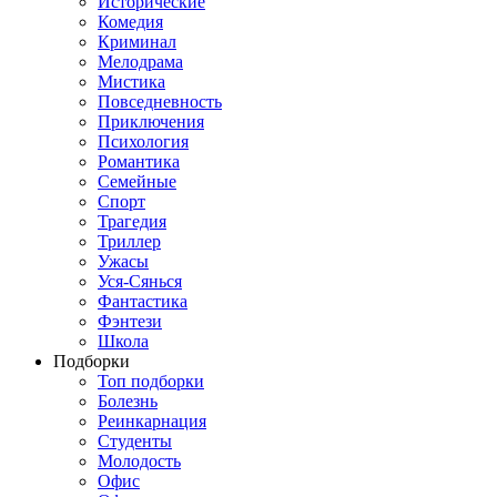
Исторические
Комедия
Криминал
Мелодрама
Мистика
Повседневность
Приключения
Психология
Романтика
Семейные
Спорт
Трагедия
Триллер
Ужасы
Уся-Сянься
Фантастика
Фэнтези
Школа
Подборки
Топ подборки
Болезнь
Реинкарнация
Студенты
Молодость
Офис