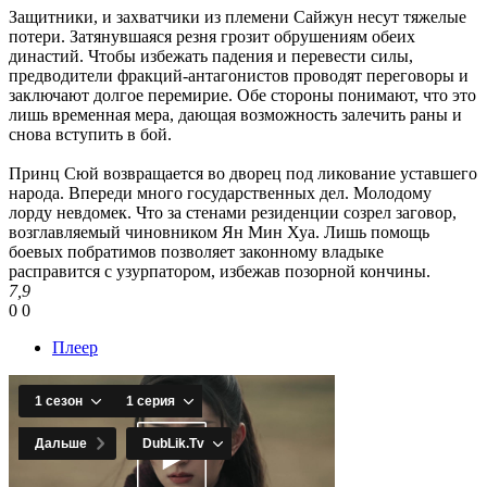
Защитники, и захватчики из племени Сайжун несут тяжелые
потери. Затянувшаяся резня грозит обрушениям обеих
династий. Чтобы избежать падения и перевести силы,
предводители фракций-антагонистов проводят переговоры и
заключают долгое перемирие. Обе стороны понимают, что это
лишь временная мера, дающая возможность залечить раны и
снова вступить в бой.
Принц Сюй возвращается во дворец под ликование уставшего
народа. Впереди много государственных дел. Молодому
лорду невдомек. Что за стенами резиденции созрел заговор,
возглавляемый чиновником Ян Мин Хуа. Лишь помощь
боевых побратимов позволяет законному владыке
расправится с узурпатором, избежав позорной кончины.
7,9
0
0
Плеер