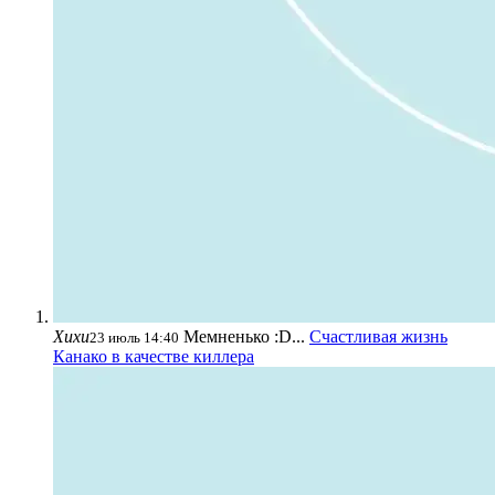
Хихи
Мемненько :D...
Счастливая жизнь
23 июль 14:40
Канако в качестве киллера