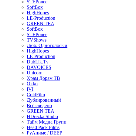
STEPonee
SoftBox
HighHopes
LE-Production
GREEN TEA
SoftBox
STEPonee
TVShows
Люб. Одноголосый
HighHopes
LE-Production
DubLik.Tv
DAVOICES
Unicorn
Храм Дорам ТВ
Okko
IVI
ColdFilm
Дублированный
Всё сведено
GREEN TEA
HDrezka Studio
Тайм Медиа Групп
Head Pack Films
РуАниме / DEEP