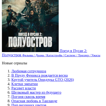
Поезд в Пусан 2:
Полуостров
Фильмы / Драма / Катастрофа / Саспенс / Триллер / Ужасы
Новые сериалы
Любимая сотрудница
В Пруду Феникса рождается весна
Крутой учитель Онидзука GTO (2026)
Клетки эмпатии
Расцвет власти
Шелковый мастер из будущего
Погоня сквозь время
Опасная любовь в Таиланде
Пир весенних цветов