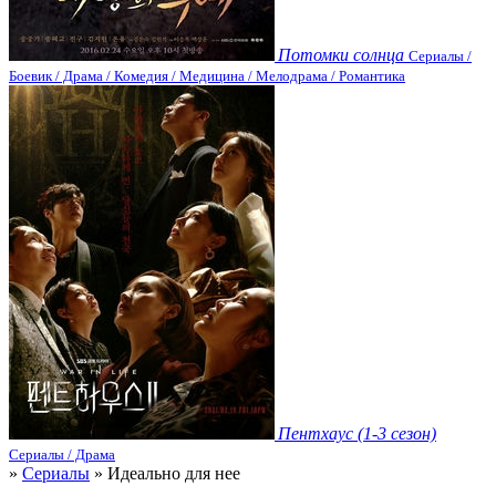
Потомки солнца
Сериалы /
Боевик / Драма / Комедия / Медицина / Мелодрама / Романтика
Пентхаус (1-3 сезон)
Сериалы / Драма
»
Сериалы
» Идеально для нее