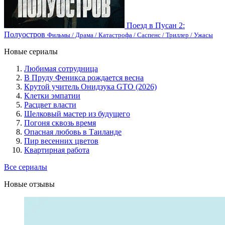
Поезд в Пусан 2:
Полуостров
Фильмы / Драма / Катастрофа / Саспенс / Триллер / Ужасы
Новые сериалы
Любимая сотрудница
В Пруду Феникса рождается весна
Крутой учитель Онидзука GTO (2026)
Клетки эмпатии
Расцвет власти
Шелковый мастер из будущего
Погоня сквозь время
Опасная любовь в Таиланде
Пир весенних цветов
Квартирная работа
Все сериалы
Новые отзывы