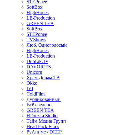
STEPonee
SoftBox
HighHopes
LE-Production
GREEN TEA
SoftBox
STEPonee
TVShows
Люб. Одноголосый
HighHopes
LE-Production
DubLik.Tv
DAVOICES
Unicorn
Храм Дорам ТВ
Okko
IVI
ColdFilm
Дублированный
Всё сведено
GREEN TEA
HDrezka Studio
Тайм Медиа Групп
Head Pack Films
РуАниме / DEEP