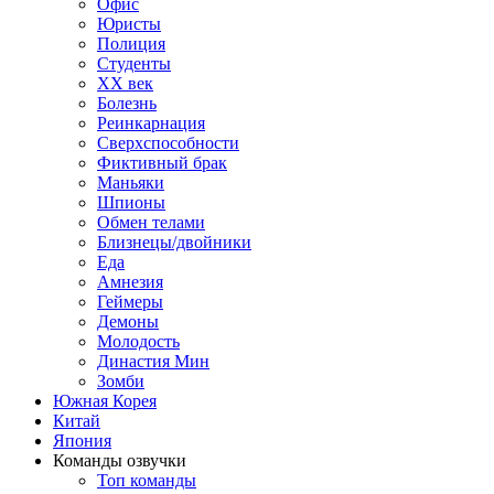
Офис
Юристы
Полиция
Студенты
ХХ век
Болезнь
Реинкарнация
Сверхспособности
Фиктивный брак
Маньяки
Шпионы
Обмен телами
Близнецы/двойники
Еда
Амнезия
Геймеры
Демоны
Молодость
Династия Мин
Зомби
Южная Корея
Китай
Япония
Команды озвучки
Топ команды