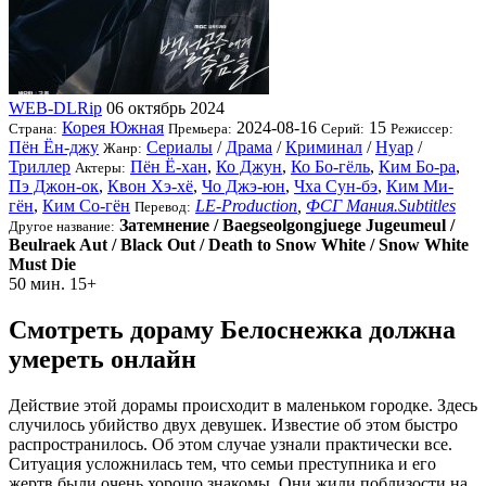
WEB-DLRip
06 октябрь 2024
Корея Южная
2024-08-16
15
Страна:
Премьера:
Серий:
Режиссер:
Пён Ён-джу
Сериалы
/
Драма
/
Криминал
/
Нуар
/
Жанр:
Триллер
Пён Ё-хан
,
Ко Джун
,
Ко Бо-гёль
,
Ким Бо-ра
,
Актеры:
Пэ Джон-ок
,
Квон Хэ-хё
,
Чо Джэ-юн
,
Чха Сун-бэ
,
Ким Ми-
гён
,
Ким Со-гён
LE-Production
,
ФСГ Мания.Subtitles
Перевод:
Затемнение / Baegseolgongjuege Jugeumeul /
Другое название:
Beulraek Aut / Black Out / Death to Snow White / Snow White
Must Die
50 мин.
15+
Смотреть дораму Белоснежка должна
умереть онлайн
Действие этой дорамы происходит в маленьком городке. Здесь
случилось убийство двух девушек. Известие об этом быстро
распространилось. Об этом случае узнали практически все.
Ситуация усложнилась тем, что семьи преступника и его
жертв были очень хорошо знакомы. Они жили поблизости на