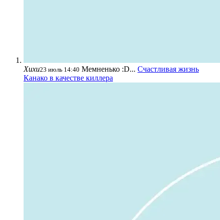
Хихи
Мемненько :D...
Счастливая жизнь
23 июль 14:40
Канако в качестве киллера