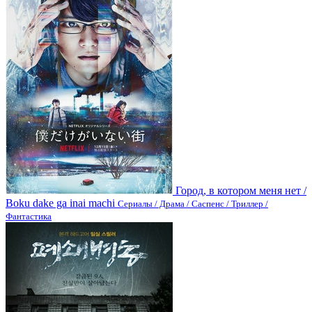
Город, в котором меня нет /
Boku dake ga inai machi
Сериалы / Драма / Саспенс / Триллер /
Фантастика