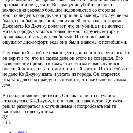
протяжении лет десяти. Возвращение убийцы из мест
заключения вызвало большое недовольство со стороны
многих людей в городе. Они пришли к выводу, что лучше бы
было, если бы он до конца своих дней, оставался в тюрьме.
Даже мать Ко Джун-у полагает, что он убийца и не должен
жить в городе. Осталось только немного друзей, которые
продолжают быть дружелюбными. Но они всё равно
ощущают дискомфорт, ведь они были знакомы с погибшими.
Сам главный герой не помнил, что доподлинно случилось. Но
он верит в то, что на самом деле он этого не совершал. Его
возвращение привело к тому, что с его матерью случился
опасный инцидент. И он мог стоить ей жизни. Но это событие
не дало Ко Джун-у взять и уехать из города. Он старается
открыть для себя правду и вспомнить, что же было на самом
деле.
В городе появился детектив. Он как-то чисто случайно
столкнулся с Ко Джун-у, и они завели знакомство. Детектив
решил разобраться в случившемся и попробовать найти
настоящего преступника.
8,9
+1
1
Плеер