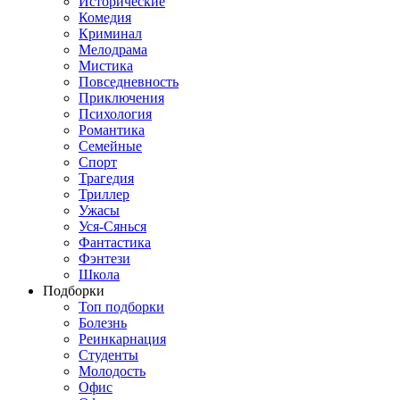
Исторические
Комедия
Криминал
Мелодрама
Мистика
Повседневность
Приключения
Психология
Романтика
Семейные
Спорт
Трагедия
Триллер
Ужасы
Уся-Сянься
Фантастика
Фэнтези
Школа
Подборки
Топ подборки
Болезнь
Реинкарнация
Студенты
Молодость
Офис