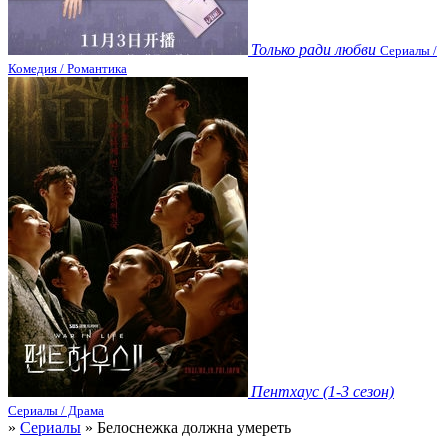
Только ради любви
Сериалы /
Комедия / Романтика
Пентхаус (1-3 сезон)
Сериалы / Драма
»
Сериалы
» Белоснежка должна умереть