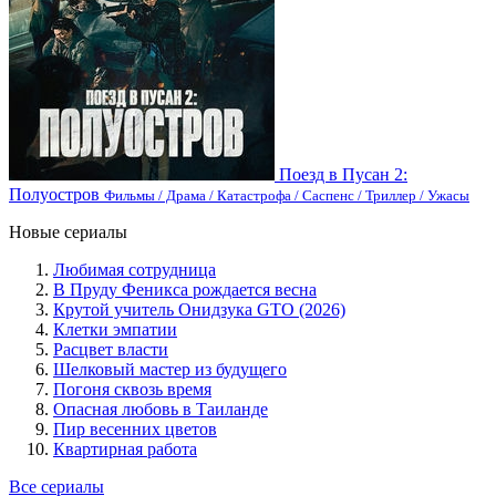
Поезд в Пусан 2:
Полуостров
Фильмы / Драма / Катастрофа / Саспенс / Триллер / Ужасы
Новые сериалы
Любимая сотрудница
В Пруду Феникса рождается весна
Крутой учитель Онидзука GTO (2026)
Клетки эмпатии
Расцвет власти
Шелковый мастер из будущего
Погоня сквозь время
Опасная любовь в Таиланде
Пир весенних цветов
Квартирная работа
Все сериалы