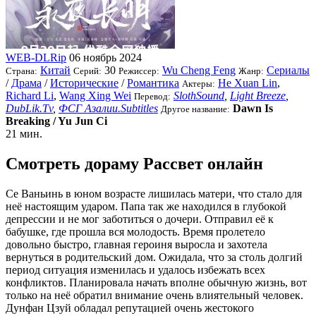
WEB-DLRip
06 ноябрь 2024
Китай
30
Wu Cheng Feng
Сериалы
Страна:
Серий:
Режиссер:
Жанр:
/
Драма
/
Исторические
/
Романтика
He Xuan Lin
,
Актеры:
Richard Li
,
Wang Xing Wei
SlothSound
,
Light Breeze
,
Перевод:
DubLik.Tv
,
ФСГ Азалии.Subtitles
Dawn Is
Другое название:
Breaking / Yu Jun Ci
21 мин.
Смотреть дораму Рассвет онлайн
Се Ваньинь в юном возрасте лишилась матери, что стало для
неё настоящим ударом. Папа так же находился в глубокой
депрессии и не мог заботиться о дочери. Отправил её к
бабушке, где прошла вся молодость. Время пролетело
довольно быстро, главная героиня выросла и захотела
вернуться в родительский дом. Ожидала, что за столь долгий
период ситуация изменилась и удалось избежать всех
конфликтов. Планировала начать вполне обычную жизнь, вот
только на неё обратил внимание очень влиятельный человек.
Дунфан Цзуй обладал репутацией очень жестокого