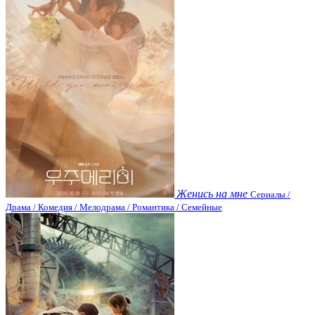
Женись на мне
Сериалы /
Драма / Комедия / Мелодрама / Романтика / Семейные