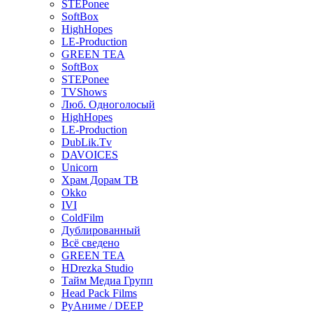
STEPonee
SoftBox
HighHopes
LE-Production
GREEN TEA
SoftBox
STEPonee
TVShows
Люб. Одноголосый
HighHopes
LE-Production
DubLik.Tv
DAVOICES
Unicorn
Храм Дорам ТВ
Okko
IVI
ColdFilm
Дублированный
Всё сведено
GREEN TEA
HDrezka Studio
Тайм Медиа Групп
Head Pack Films
РуАниме / DEEP