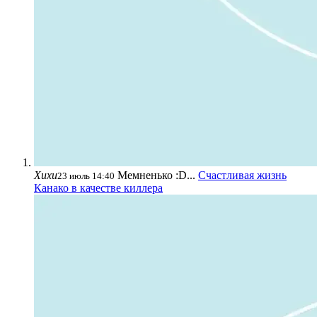
Хихи
Мемненько :D...
Счастливая жизнь
23 июль 14:40
Канако в качестве киллера