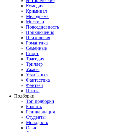
Исторические
Комедия
Криминал
Мелодрама
Мистика
Повседневность
Приключения
Психология
Романтика
Семейные
Спорт
Трагедия
Триллер
Ужасы
Уся-Сянься
Фантастика
Фэнтези
Школа
Подборки
Топ подборки
Болезнь
Реинкарнация
Студенты
Молодость
Офис