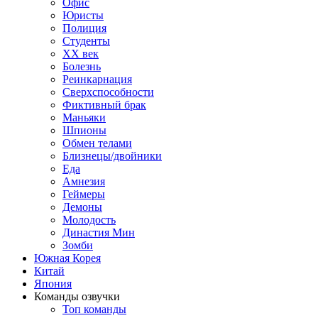
Офис
Юристы
Полиция
Студенты
ХХ век
Болезнь
Реинкарнация
Сверхспособности
Фиктивный брак
Маньяки
Шпионы
Обмен телами
Близнецы/двойники
Еда
Амнезия
Геймеры
Демоны
Молодость
Династия Мин
Зомби
Южная Корея
Китай
Япония
Команды озвучки
Топ команды