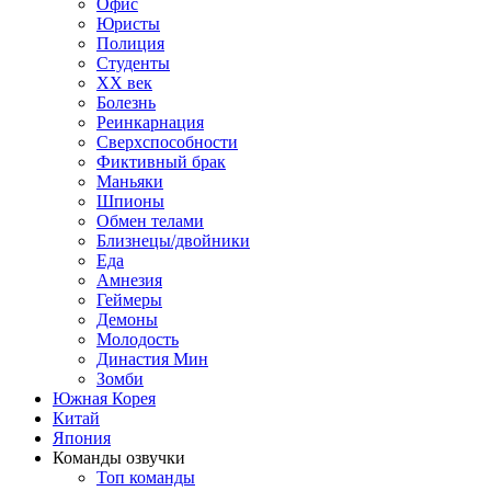
Офис
Юристы
Полиция
Студенты
ХХ век
Болезнь
Реинкарнация
Сверхспособности
Фиктивный брак
Маньяки
Шпионы
Обмен телами
Близнецы/двойники
Еда
Амнезия
Геймеры
Демоны
Молодость
Династия Мин
Зомби
Южная Корея
Китай
Япония
Команды озвучки
Топ команды