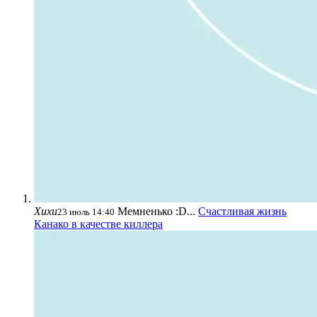
Хихи
Мемненько :D...
Счастливая жизнь
23 июль 14:40
Канако в качестве киллера