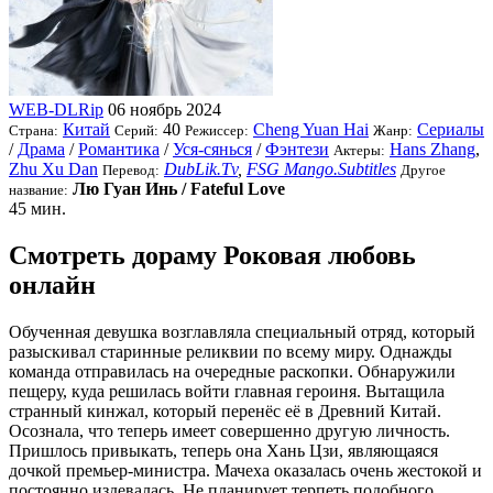
WEB-DLRip
06 ноябрь 2024
Китай
40
Cheng Yuan Hai
Сериалы
Страна:
Серий:
Режиссер:
Жанр:
/
Драма
/
Романтика
/
Уся-сянься
/
Фэнтези
Hans Zhang
,
Актеры:
Zhu Xu Dan
DubLik.Tv
,
FSG Mango.Subtitles
Перевод:
Другое
Лю Гуан Инь / Fateful Love
название:
45 мин.
Смотреть дораму Роковая любовь
онлайн
Обученная девушка возглавляла специальный отряд, который
разыскивал старинные реликвии по всему миру. Однажды
команда отправилась на очередные раскопки. Обнаружили
пещеру, куда решилась войти главная героиня. Вытащила
странный кинжал, который перенёс её в Древний Китай.
Осознала, что теперь имеет совершенно другую личность.
Пришлось привыкать, теперь она Хань Цзи, являющаяся
дочкой премьер-министра. Мачеха оказалась очень жестокой и
постоянно издевалась. Не планирует терпеть подобного