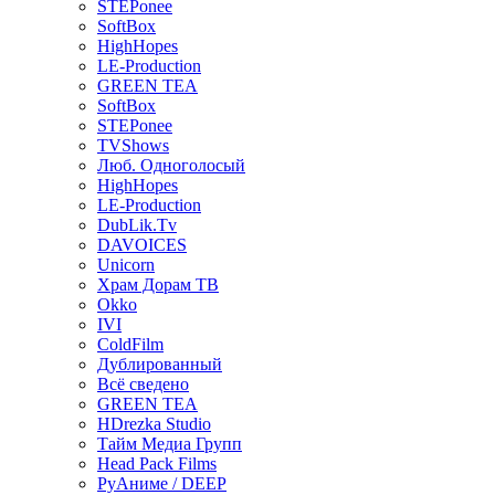
STEPonee
SoftBox
HighHopes
LE-Production
GREEN TEA
SoftBox
STEPonee
TVShows
Люб. Одноголосый
HighHopes
LE-Production
DubLik.Tv
DAVOICES
Unicorn
Храм Дорам ТВ
Okko
IVI
ColdFilm
Дублированный
Всё сведено
GREEN TEA
HDrezka Studio
Тайм Медиа Групп
Head Pack Films
РуАниме / DEEP