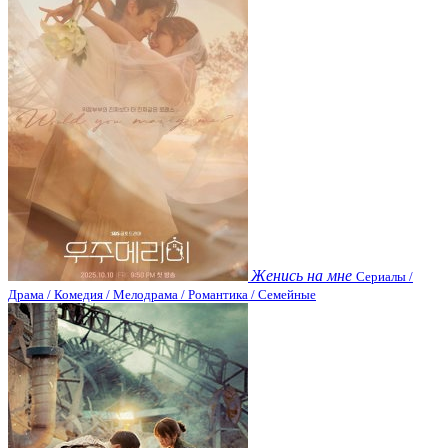
Женись на мне
Сериалы /
Драма / Комедия / Мелодрама / Романтика / Семейные