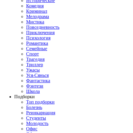
Исторические
Комедия
Криминал
Мелодрама
Мистика
Повседневность
Приключения
Психология
Романтика
Семейные
Спорт
Трагедия
Триллер
Ужасы
Уся-Сянься
Фантастика
Фэнтези
Школа
Подборки
Топ подборки
Болезнь
Реинкарнация
Студенты
Молодость
Офис