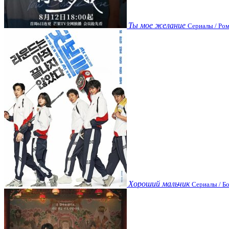
Ты мое желание
Сериалы / Ром
Хороший мальчик
Сериалы / Бо