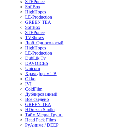
STEPonee
SoftBox
HighHopes
LE-Production
GREEN TEA
SoftBox
STEPonee
TVShows
Люб. Одноголосый
HighHopes
LE-Production
DubLik.Tv
DAVOICES
Unicorn
Храм Дорам ТВ
Okko
IVI
ColdFilm
Дублированный
Всё сведено
GREEN TEA
HDrezka Studio
Тайм Медиа Групп
Head Pack Films
РуАниме / DEEP