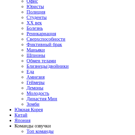
Офис
Юристы
Полиция
Студенты
ХХ век
Болезнь
Реинкарнация
Сверхспособности
Фиктивный брак
Маньяки
Шпионы
Обмен телами
Близнецы/двойники
Еда
Амнезия
Геймеры
Демоны
Молодость
Династия Мин
Зомби
Южная Корея
Китай
Япония
Команды озвучки
Топ команды