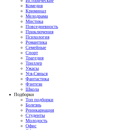
Исторические
Комедия
Криминал
Мелодрама
Мистика
Повседневность
Приключения
Психология
Романтика
Семейные
Спорт
Трагедия
Триллер
Ужасы
Уся-Сянься
Фантастика
Фэнтези
Школа
Подборки
Топ подборки
Болезнь
Реинкарнация
Студенты
Молодость
Офис