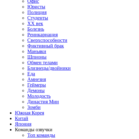
Офис
Юристы
Полиция
Студенты
ХХ век
Болезнь
Реинкарнация
Сверхспособности
Фиктивный брак
Маньяки
Шпионы
Обмен телами
Близнецы/двойники
Еда
Амнезия
Геймеры
Демоны
Молодость
Династия Мин
Зомби
Южная Корея
Китай
Япония
Команды озвучки
Топ команды