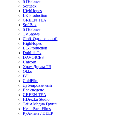
STEPonee
SoftBox
HighHopes
LE-Production
GREEN TEA
SoftBox
STEPonee
TVShows
Люб. Одноголосый
HighHopes
LE-Production
DubLik.Tv
DAVOICES
Unicorn
Храм Дорам ТВ
Okko
IVI
ColdFilm
Дублированный
Всё сведено
GREEN TEA
HDrezka Studio
Тайм Медиа Групп
Head Pack Films
РуАниме / DEEP