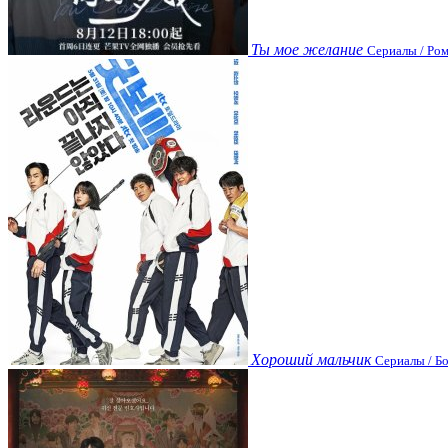
Ты мое желание
Сериалы / Ром
Хороший мальчик
Сериалы / Бо