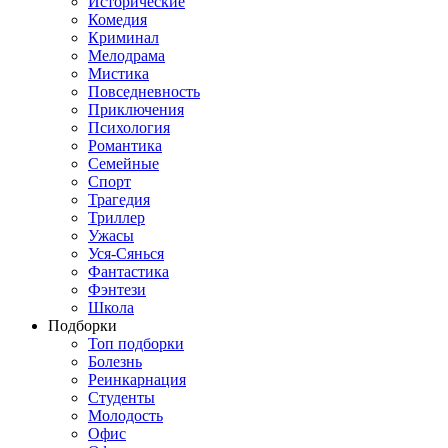
Исторические
Комедия
Криминал
Мелодрама
Мистика
Повседневность
Приключения
Психология
Романтика
Семейные
Спорт
Трагедия
Триллер
Ужасы
Уся-Сянься
Фантастика
Фэнтези
Школа
Подборки
Топ подборки
Болезнь
Реинкарнация
Студенты
Молодость
Офис