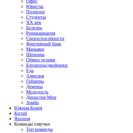
Офис
Юристы
Полиция
Студенты
ХХ век
Болезнь
Реинкарнация
Сверхспособности
Фиктивный брак
Маньяки
Шпионы
Обмен телами
Близнецы/двойники
Еда
Амнезия
Геймеры
Демоны
Молодость
Династия Мин
Зомби
Южная Корея
Китай
Япония
Команды озвучки
Топ команды