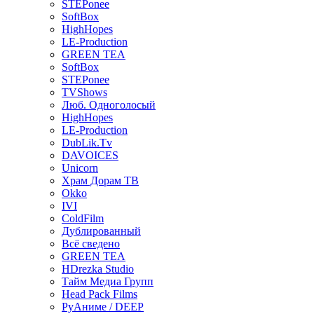
STEPonee
SoftBox
HighHopes
LE-Production
GREEN TEA
SoftBox
STEPonee
TVShows
Люб. Одноголосый
HighHopes
LE-Production
DubLik.Tv
DAVOICES
Unicorn
Храм Дорам ТВ
Okko
IVI
ColdFilm
Дублированный
Всё сведено
GREEN TEA
HDrezka Studio
Тайм Медиа Групп
Head Pack Films
РуАниме / DEEP