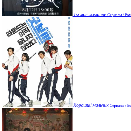
Ты мое желание
Сериалы / Ром
Хороший мальчик
Сериалы / Бо