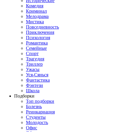
Исторические
Комедия
Криминал
Мелодрама
Мистика
Повседневность
Приключения
Психология
Романтика
Семейные
Спорт
Трагедия
Триллер
Ужасы
Уся-Сянься
Фантастика
Фэнтези
Школа
Подборки
Топ подборки
Болезнь
Реинкарнация
Студенты
Молодость
Офис