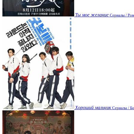
Ты мое желание
Сериалы / Ром
Хороший мальчик
Сериалы / Бо