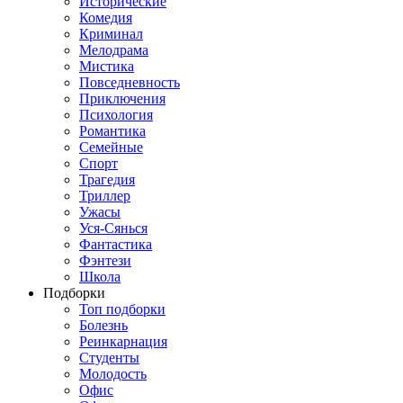
Исторические
Комедия
Криминал
Мелодрама
Мистика
Повседневность
Приключения
Психология
Романтика
Семейные
Спорт
Трагедия
Триллер
Ужасы
Уся-Сянься
Фантастика
Фэнтези
Школа
Подборки
Топ подборки
Болезнь
Реинкарнация
Студенты
Молодость
Офис