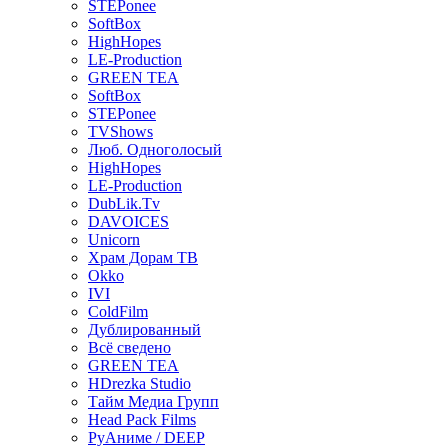
STEPonee
SoftBox
HighHopes
LE-Production
GREEN TEA
SoftBox
STEPonee
TVShows
Люб. Одноголосый
HighHopes
LE-Production
DubLik.Tv
DAVOICES
Unicorn
Храм Дорам ТВ
Okko
IVI
ColdFilm
Дублированный
Всё сведено
GREEN TEA
HDrezka Studio
Тайм Медиа Групп
Head Pack Films
РуАниме / DEEP