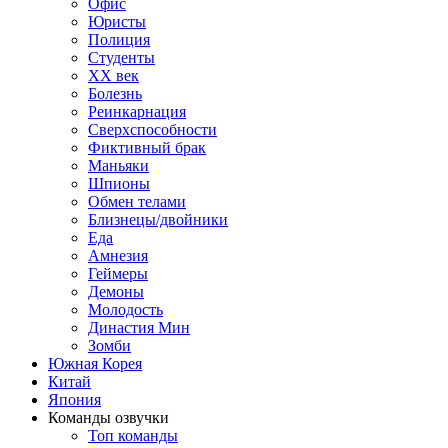
Офис
Юристы
Полиция
Студенты
ХХ век
Болезнь
Реинкарнация
Сверхспособности
Фиктивный брак
Маньяки
Шпионы
Обмен телами
Близнецы/двойники
Еда
Амнезия
Геймеры
Демоны
Молодость
Династия Мин
Зомби
Южная Корея
Китай
Япония
Команды озвучки
Топ команды