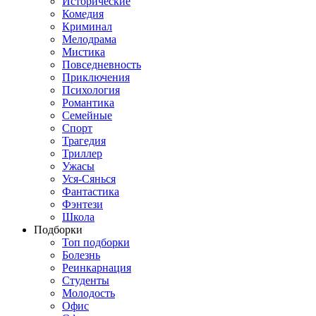
Исторические
Комедия
Криминал
Мелодрама
Мистика
Повседневность
Приключения
Психология
Романтика
Семейные
Спорт
Трагедия
Триллер
Ужасы
Уся-Сянься
Фантастика
Фэнтези
Школа
Подборки
Топ подборки
Болезнь
Реинкарнация
Студенты
Молодость
Офис