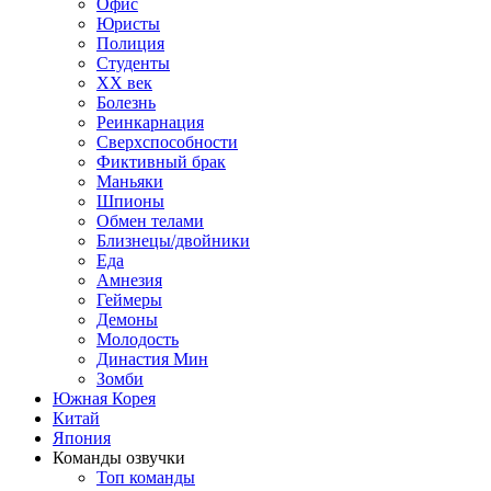
Офис
Юристы
Полиция
Студенты
ХХ век
Болезнь
Реинкарнация
Сверхспособности
Фиктивный брак
Маньяки
Шпионы
Обмен телами
Близнецы/двойники
Еда
Амнезия
Геймеры
Демоны
Молодость
Династия Мин
Зомби
Южная Корея
Китай
Япония
Команды озвучки
Топ команды