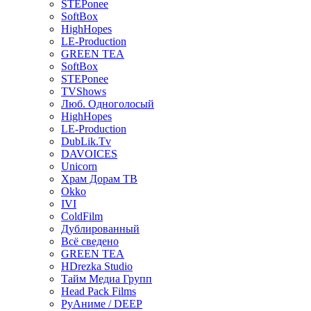
STEPonee
SoftBox
HighHopes
LE-Production
GREEN TEA
SoftBox
STEPonee
TVShows
Люб. Одноголосый
HighHopes
LE-Production
DubLik.Tv
DAVOICES
Unicorn
Храм Дорам ТВ
Okko
IVI
ColdFilm
Дублированный
Всё сведено
GREEN TEA
HDrezka Studio
Тайм Медиа Групп
Head Pack Films
РуАниме / DEEP