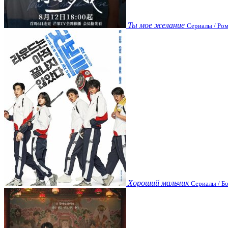
Ты мое желание
Сериалы / Ром
Хороший мальчик
Сериалы / Бо