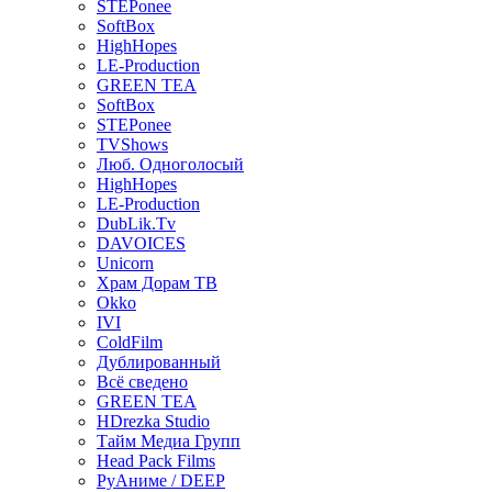
STEPonee
SoftBox
HighHopes
LE-Production
GREEN TEA
SoftBox
STEPonee
TVShows
Люб. Одноголосый
HighHopes
LE-Production
DubLik.Tv
DAVOICES
Unicorn
Храм Дорам ТВ
Okko
IVI
ColdFilm
Дублированный
Всё сведено
GREEN TEA
HDrezka Studio
Тайм Медиа Групп
Head Pack Films
РуАниме / DEEP