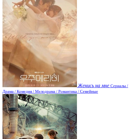
Женись на мне
Сериалы /
Драма / Комедия / Мелодрама / Романтика / Семейные