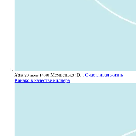
Хихи
Мемненько :D...
Счастливая жизнь
23 июль 14:40
Канако в качестве киллера