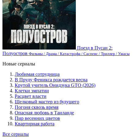
Поезд в Пусан 2:
Полуостров
Фильмы / Драма / Катастрофа / Саспенс / Триллер / Ужасы
Новые сериалы
Любимая сотрудница
В Пруду Феникса рождается весна
Крутой учитель Онидзука GTO (2026)
Клетки эмпатии
Расцвет власти
Шелковый мастер из будущего
Погоня сквозь время
Опасная любовь в Таиланде
Пир весенних цветов
Квартирная работа
Все сериалы