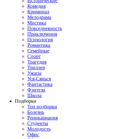
Исторические
Комедия
Криминал
Мелодрама
Мистика
Повседневность
Приключения
Психология
Романтика
Семейные
Спорт
Трагедия
Триллер
Ужасы
Уся-Сянься
Фантастика
Фэнтези
Школа
Подборки
Топ подборки
Болезнь
Реинкарнация
Студенты
Молодость
Офис