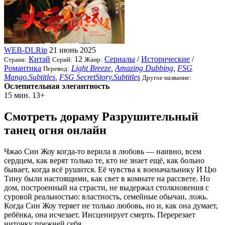
WEB-DLRip
21 июнь 2025
Китай
12
Сериалы
/
Исторические
/
Страна:
Серий:
Жанр:
Романтика
Light Breeze
,
Amazing Dubbing
,
FSG
Перевод:
Mango.Subtitles
,
FSG SecretStory.Subtitles
Другое название:
Ослепительная элегантность
15 мин.
13+
Смотреть дораму Разрушительный
танец огня онлайн
Чжао Син Жоу когда-то верила в любовь — наивно, всем
сердцем, как верят только те, кто не знает ещё, как больно
бывает, когда всё рушится. Её чувства к военачальнику И Цю
Тину были настоящими, как свет в комнате на рассвете. Но
дом, построенный на страсти, не выдержал столкновения с
суровой реальностью: властность, семейные обычаи, ложь.
Когда Син Жоу теряет не только любовь, но и, как она думает,
ребёнка, она исчезает. Инсценирует смерть. Перерезает
ниточку прежней себя.