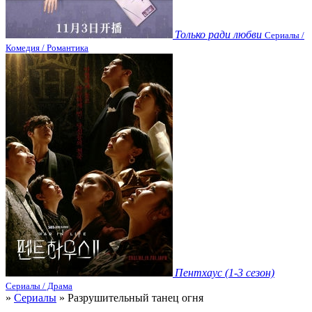
Только ради любви
Сериалы /
Комедия / Романтика
Пентхаус (1-3 сезон)
Сериалы / Драма
»
Сериалы
» Разрушительный танец огня