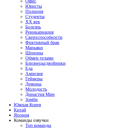
Офис
Юристы
Полиция
Студенты
ХХ век
Болезнь
Реинкарнация
Сверхспособности
Фиктивный брак
Маньяки
Шпионы
Обмен телами
Близнецы/двойники
Еда
Амнезия
Геймеры
Демоны
Молодость
Династия Мин
Зомби
Южная Корея
Китай
Япония
Команды озвучки
Топ команды