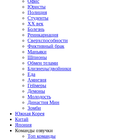
Офис
Юристы
Полиция
Студенты
ХХ век
Болезнь
Реинкарнация
Сверхспособности
Фиктивный брак
Маньяки
Шпионы
Обмен телами
Близнецы/двойники
Еда
Амнезия
Геймеры
Демоны
Молодость
Династия Мин
Зомби
Южная Корея
Китай
Япония
Команды озвучки
Топ команды