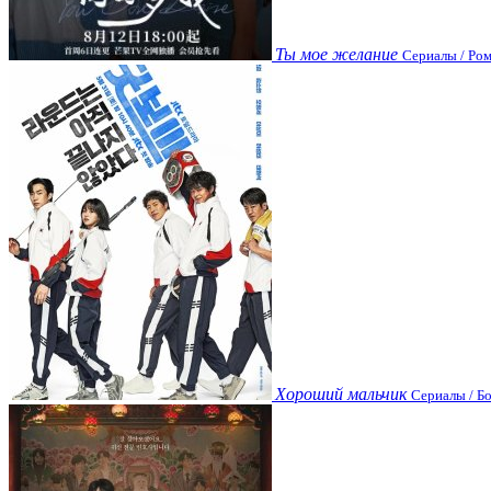
Ты мое желание
Сериалы / Ром
Хороший мальчик
Сериалы / Бо