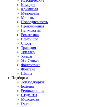
Исторические
Комедия
Криминал
Мелодрама
Мистика
Повседневность
Приключения
Психология
Романтика
Семейные
Спорт
Трагедия
Триллер
Ужасы
Уся-Сянься
Фантастика
Фэнтези
Школа
Подборки
Топ подборки
Болезнь
Реинкарнация
Студенты
Молодость
Офис