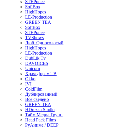
STEPonee
SoftBox
HighHopes
LE-Production
GREEN TEA
SoftBox
STEPonee
TVShows
Люб. Одноголосый
HighHopes
LE-Production
DubLik.Tv
DAVOICES
Unicorn
Храм Дорам ТВ
Okko
IVI
ColdFilm
Дублированный
Всё сведено
GREEN TEA
HDrezka Studio
Тайм Медиа Групп
Head Pack Films
РуАниме / DEEP