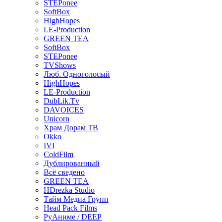
STEPonee
SoftBox
HighHopes
LE-Production
GREEN TEA
SoftBox
STEPonee
TVShows
Люб. Одноголосый
HighHopes
LE-Production
DubLik.Tv
DAVOICES
Unicorn
Храм Дорам ТВ
Okko
IVI
ColdFilm
Дублированный
Всё сведено
GREEN TEA
HDrezka Studio
Тайм Медиа Групп
Head Pack Films
РуАниме / DEEP