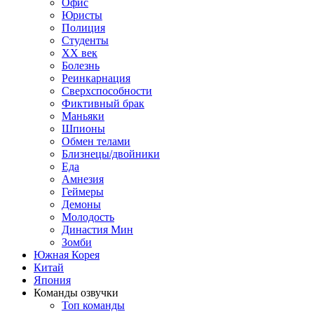
Офис
Юристы
Полиция
Студенты
ХХ век
Болезнь
Реинкарнация
Сверхспособности
Фиктивный брак
Маньяки
Шпионы
Обмен телами
Близнецы/двойники
Еда
Амнезия
Геймеры
Демоны
Молодость
Династия Мин
Зомби
Южная Корея
Китай
Япония
Команды озвучки
Топ команды