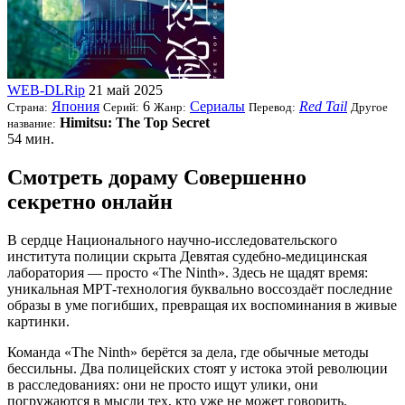
WEB-DLRip
21 май 2025
Япония
6
Сериалы
Red Tail
Страна:
Серий:
Жанр:
Перевод:
Другое
Himitsu: The Top Secret
название:
54 мин.
Смотреть дораму Совершенно
секретно онлайн
В сердце Национального научно-исследовательского
института полиции скрыта Девятая судебно-медицинская
лаборатория — просто «The Ninth». Здесь не щадят время:
уникальная МРТ-технология буквально воссоздаёт последние
образы в уме погибших, превращая их воспоминания в живые
картинки.
Команда «The Ninth» берётся за дела, где обычные методы
бессильны. Два полицейских стоят у истока этой революции
в расследованиях: они не просто ищут улики, они
погружаются в мысли тех, кто уже не может говорить.