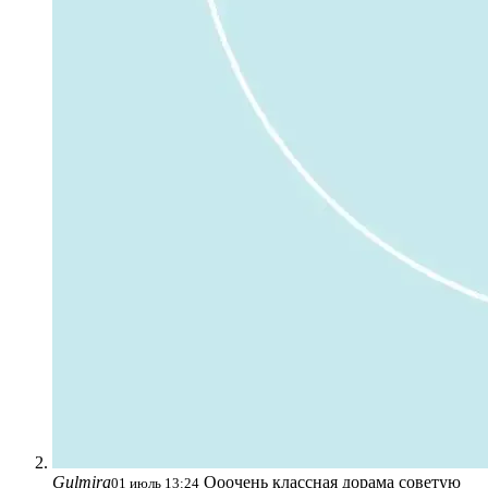
Gulmira
Ооочень классная дорама советую
01 июль 13:24