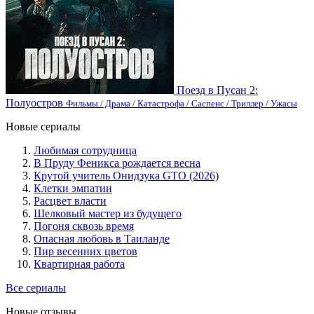
Поезд в Пусан 2:
Полуостров
Фильмы / Драма / Катастрофа / Саспенс / Триллер / Ужасы
Новые сериалы
Любимая сотрудница
В Пруду Феникса рождается весна
Крутой учитель Онидзука GTO (2026)
Клетки эмпатии
Расцвет власти
Шелковый мастер из будущего
Погоня сквозь время
Опасная любовь в Таиланде
Пир весенних цветов
Квартирная работа
Все сериалы
Новые отзывы