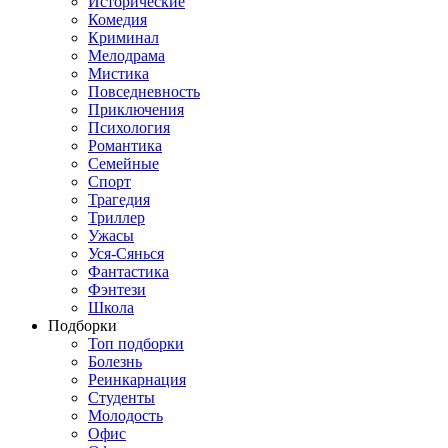
Исторические
Комедия
Криминал
Мелодрама
Мистика
Повседневность
Приключения
Психология
Романтика
Семейные
Спорт
Трагедия
Триллер
Ужасы
Уся-Сянься
Фантастика
Фэнтези
Школа
Подборки
Топ подборки
Болезнь
Реинкарнация
Студенты
Молодость
Офис