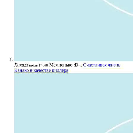
Хихи
Мемненько :D...
Счастливая жизнь
23 июль 14:40
Канако в качестве киллера