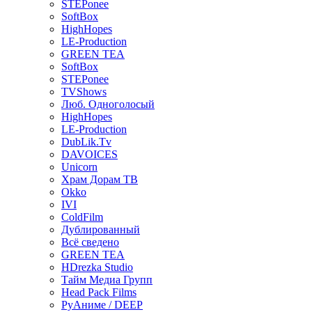
STEPonee
SoftBox
HighHopes
LE-Production
GREEN TEA
SoftBox
STEPonee
TVShows
Люб. Одноголосый
HighHopes
LE-Production
DubLik.Tv
DAVOICES
Unicorn
Храм Дорам ТВ
Okko
IVI
ColdFilm
Дублированный
Всё сведено
GREEN TEA
HDrezka Studio
Тайм Медиа Групп
Head Pack Films
РуАниме / DEEP