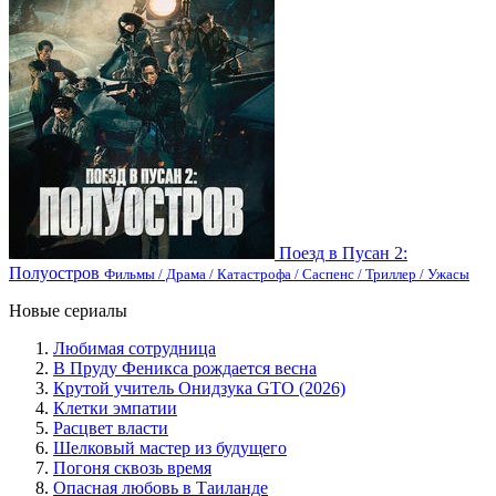
Поезд в Пусан 2:
Полуостров
Фильмы / Драма / Катастрофа / Саспенс / Триллер / Ужасы
Новые сериалы
Любимая сотрудница
В Пруду Феникса рождается весна
Крутой учитель Онидзука GTO (2026)
Клетки эмпатии
Расцвет власти
Шелковый мастер из будущего
Погоня сквозь время
Опасная любовь в Таиланде