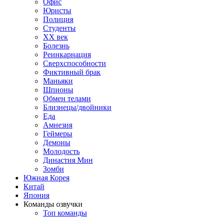
Офис
Юристы
Полиция
Студенты
ХХ век
Болезнь
Реинкарнация
Сверхспособности
Фиктивный брак
Маньяки
Шпионы
Обмен телами
Близнецы/двойники
Еда
Амнезия
Геймеры
Демоны
Молодость
Династия Мин
Зомби
Южная Корея
Китай
Япония
Команды озвучки
Топ команды