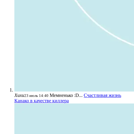
Хихи
Мемненько :D...
Счастливая жизнь
23 июль 14:40
Канако в качестве киллера