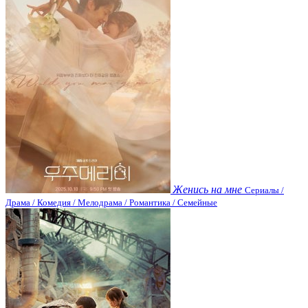
Женись на мне
Сериалы /
Драма / Комедия / Мелодрама / Романтика / Семейные