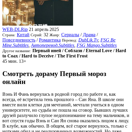
WEB-DLRip
21 апрель 2025
Китай
32
Сериалы
/
Драма
/
Страна:
Серий:
Жанр:
Повседневность
/
Романтика
DubLik.Tv
,
FSG Be
Перевод:
Mine.Subtitles
,
Автоперевод.Subtitles
,
FSG Mango.Subtitles
Первый иней / Соблазн / Eternal Love / Hard
Другое название:
to Coax / Hard to Deceive / The First Frost
45 мин.
13+
Смотреть дораму Первый мороз
онлайн
Вэнь И Фань вернулась в родной город по работе и, как
всегда, её встретила тень прошлого – Сан Яна. В школе они
вместе вили клетки для мечтаний, мечтали учиться в одном
университете, но судьба не пошла на сговор. Бывших лучших
друзей разлучило глупое недопонимание на тему мальчиков, и
вот спустя годы Вэнь и Сан Ян снова оказались лицом к лицу.
В клубе, как обычно. В общем, всё старое вернулось, только с
нотками обид и не реализованных возможностей. Но даже