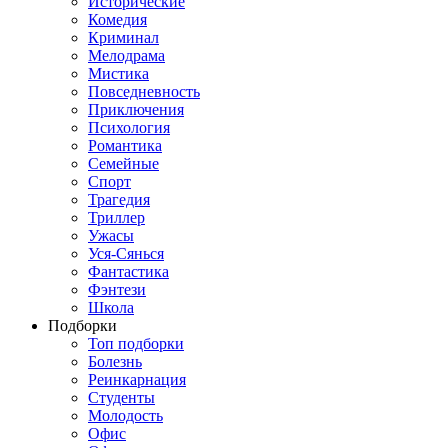
Исторические
Комедия
Криминал
Мелодрама
Мистика
Повседневность
Приключения
Психология
Романтика
Семейные
Спорт
Трагедия
Триллер
Ужасы
Уся-Сянься
Фантастика
Фэнтези
Школа
Подборки
Топ подборки
Болезнь
Реинкарнация
Студенты
Молодость
Офис