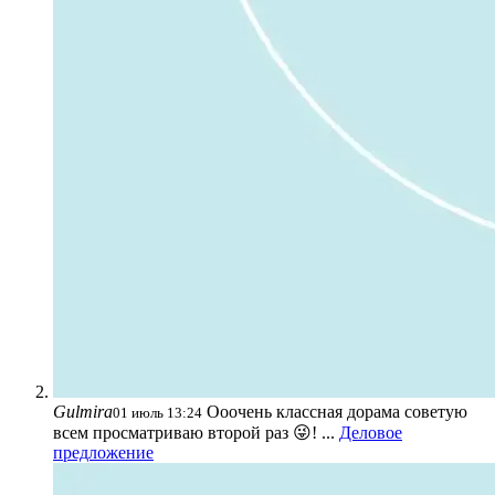
Gulmira
Ооочень классная дорама советую
01 июль 13:24
всем просматриваю второй раз 😜! ...
Деловое
предложение