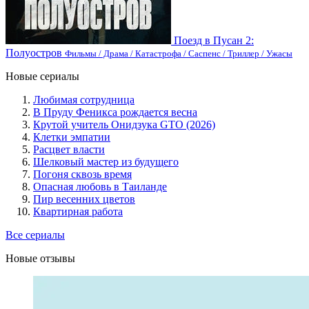
Поезд в Пусан 2:
Полуостров
Фильмы / Драма / Катастрофа / Саспенс / Триллер / Ужасы
Новые сериалы
Любимая сотрудница
В Пруду Феникса рождается весна
Крутой учитель Онидзука GTO (2026)
Клетки эмпатии
Расцвет власти
Шелковый мастер из будущего
Погоня сквозь время
Опасная любовь в Таиланде
Пир весенних цветов
Квартирная работа
Все сериалы
Новые отзывы