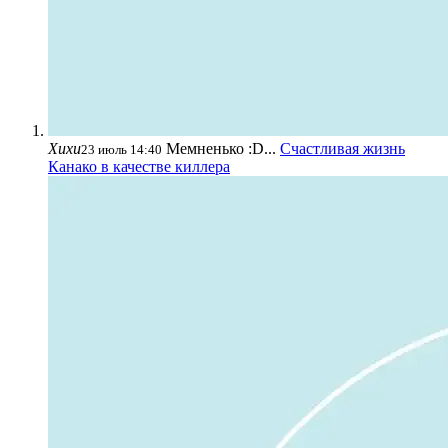
Хихи
Мемненько :D...
Счастливая жизнь
23 июль 14:40
Канако в качестве киллера