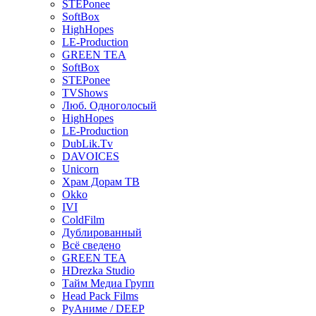
STEPonee
SoftBox
HighHopes
LE-Production
GREEN TEA
SoftBox
STEPonee
TVShows
Люб. Одноголосый
HighHopes
LE-Production
DubLik.Tv
DAVOICES
Unicorn
Храм Дорам ТВ
Okko
IVI
ColdFilm
Дублированный
Всё сведено
GREEN TEA
HDrezka Studio
Тайм Медиа Групп
Head Pack Films
РуАниме / DEEP