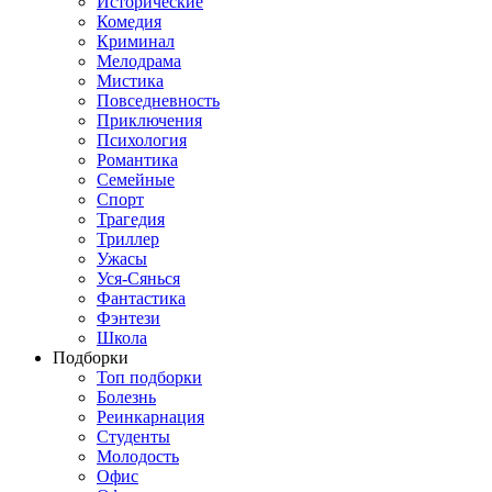
Исторические
Комедия
Криминал
Мелодрама
Мистика
Повседневность
Приключения
Психология
Романтика
Семейные
Спорт
Трагедия
Триллер
Ужасы
Уся-Сянься
Фантастика
Фэнтези
Школа
Подборки
Топ подборки
Болезнь
Реинкарнация
Студенты
Молодость
Офис