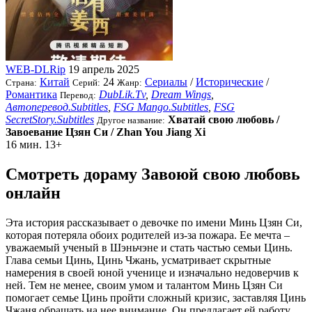
WEB-DLRip
19 апрель 2025
Китай
24
Сериалы
/
Исторические
/
Страна:
Серий:
Жанр:
Романтика
DubLik.Tv
,
Dream Wings
,
Перевод:
Автоперевод.Subtitles
,
FSG Mango.Subtitles
,
FSG
SecretStory.Subtitles
Хватай свою любовь /
Другое название:
Завоевание Цзян Cи / Zhan You Jiang Xi
16 мин.
13+
Смотреть дораму Завоюй свою любовь
онлайн
Эта история рассказывает о девочке по имени Минь Цзян Си,
которая потеряла обоих родителей из-за пожара. Ее мечта –
уважаемый ученый в Шэньчэне и стать частью семьи Цинь.
Глава семьи Цинь, Цинь Чжань, усматривает скрытные
намерения в своей юной ученице и изначально недоверчив к
ней. Тем не менее, своим умом и талантом Минь Цзян Си
помогает семье Цинь пройти сложный кризис, заставляя Цинь
Чжаня обращать на нее внимание. Он предлагает ей работу