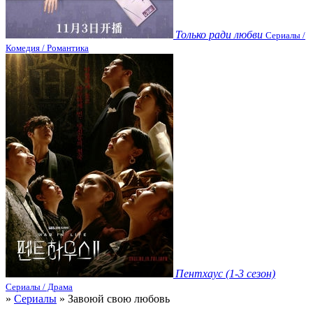
Только ради любви
Сериалы /
Комедия / Романтика
Пентхаус (1-3 сезон)
Сериалы / Драма
»
Сериалы
» Завоюй свою любовь