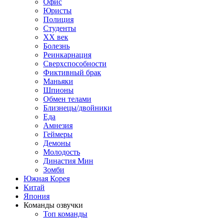
Офис
Юристы
Полиция
Студенты
ХХ век
Болезнь
Реинкарнация
Сверхспособности
Фиктивный брак
Маньяки
Шпионы
Обмен телами
Близнецы/двойники
Еда
Амнезия
Геймеры
Демоны
Молодость
Династия Мин
Зомби
Южная Корея
Китай
Япония
Команды озвучки
Топ команды