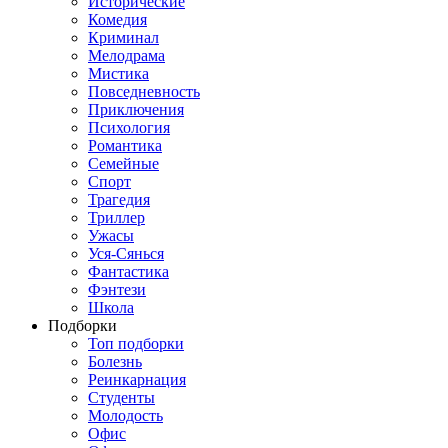
Исторические
Комедия
Криминал
Мелодрама
Мистика
Повседневность
Приключения
Психология
Романтика
Семейные
Спорт
Трагедия
Триллер
Ужасы
Уся-Сянься
Фантастика
Фэнтези
Школа
Подборки
Топ подборки
Болезнь
Реинкарнация
Студенты
Молодость
Офис