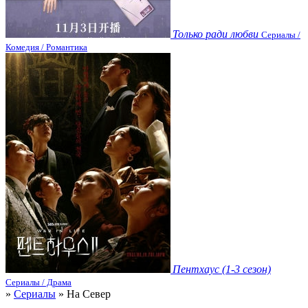
Только ради любви
Сериалы /
Комедия / Романтика
Пентхаус (1-3 сезон)
Сериалы / Драма
»
Сериалы
» На Север