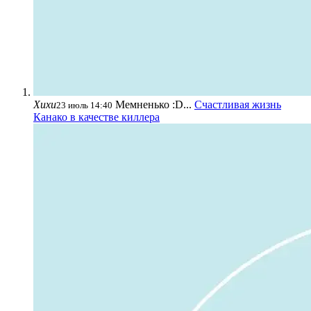
Хихи
Мемненько :D...
Счастливая жизнь
23 июль 14:40
Канако в качестве киллера