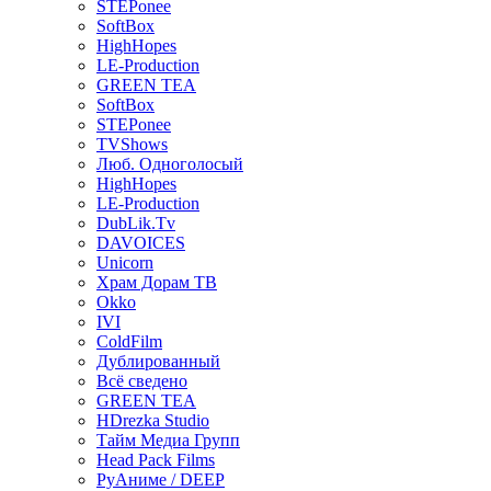
STEPonee
SoftBox
HighHopes
LE-Production
GREEN TEA
SoftBox
STEPonee
TVShows
Люб. Одноголосый
HighHopes
LE-Production
DubLik.Tv
DAVOICES
Unicorn
Храм Дорам ТВ
Okko
IVI
ColdFilm
Дублированный
Всё сведено
GREEN TEA
HDrezka Studio
Тайм Медиа Групп
Head Pack Films
РуАниме / DEEP