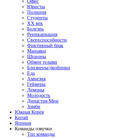
Офис
Юристы
Полиция
Студенты
ХХ век
Болезнь
Реинкарнация
Сверхспособности
Фиктивный брак
Маньяки
Шпионы
Обмен телами
Близнецы/двойники
Еда
Амнезия
Геймеры
Демоны
Молодость
Династия Мин
Зомби
Южная Корея
Китай
Япония
Команды озвучки
Топ команды