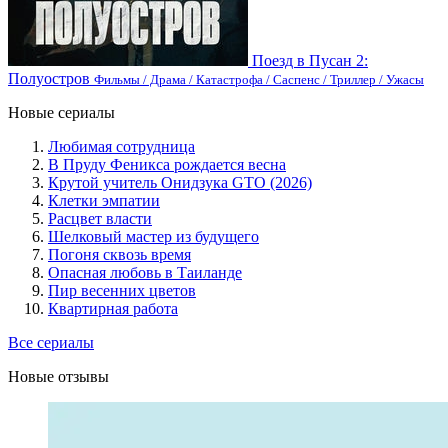
Поезд в Пусан 2:
Полуостров
Фильмы / Драма / Катастрофа / Саспенс / Триллер / Ужасы
Новые сериалы
Любимая сотрудница
В Пруду Феникса рождается весна
Крутой учитель Онидзука GTO (2026)
Клетки эмпатии
Расцвет власти
Шелковый мастер из будущего
Погоня сквозь время
Опасная любовь в Таиланде
Пир весенних цветов
Квартирная работа
Все сериалы
Новые отзывы