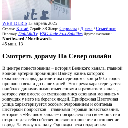
WEB-DLRip
13 апрель 2025
Китай
38
Сериалы
/
Драма
/
Семейные
Страна:
Серий:
Жанр:
DubLik.Tv
,
FSG Jade Fox.Subtitles
Перевод:
Другое название:
Northward / Northwards
45 мин.
13+
Смотреть дораму На Север онлайн
В центре повествования – история Великого канала, главной
водной артерии провинции Цзянсу, жизнь которого
охватывается двадцатилетним периодом с конца 90-х годов
прошлого века и до наших дней. Это время характеризуется
наиболее динамичными изменениями и развитием канала,
которое уже вместе со сменяющимися сезонами менялись у
живущих у него на берегах людей. Прибрежная Цветочная
улица характеризуется особым очарованием и обитаема
шестеркой подростков – главными героями повествования,
которые в «Великом канале» повзрослеют на своем опыте и
откроют для себя собственно свои отношение и отношение
города Чанчжоу к каналу. Однажды река подарит им