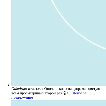
Gulmira
Ооочень классная дорама советую
01 июль 13:24
всем просматриваю второй раз 😜! ...
Деловое
предложение