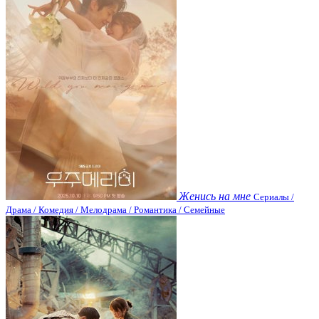
Женись на мне
Сериалы /
Драма / Комедия / Мелодрама / Романтика / Семейные