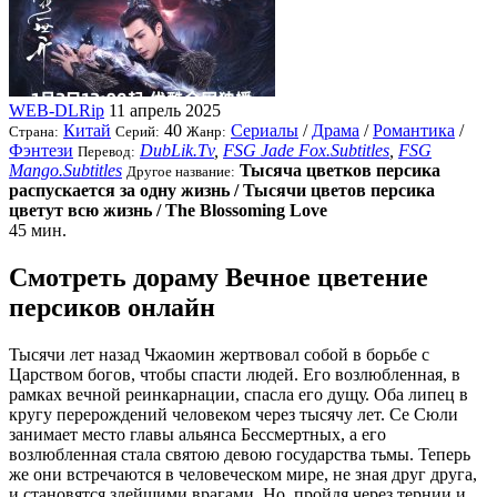
WEB-DLRip
11 апрель 2025
Китай
40
Сериалы
/
Драма
/
Романтика
/
Страна:
Серий:
Жанр:
Фэнтези
DubLik.Tv
,
FSG Jade Fox.Subtitles
,
FSG
Перевод:
Mango.Subtitles
Тысяча цветков персика
Другое название:
распускается за одну жизнь / Тысячи цветов персика
цветут всю жизнь / The Blossoming Love
45 мин.
Смотреть дораму Вечное цветение
персиков онлайн
Тысячи лет назад Чжаомин жертвовал собой в борьбе с
Царством богов, чтобы спасти людей. Его возлюбленная, в
рамках вечной реинкарнации, спасла его дущу. Оба липец в
кругу перерождений человеком через тысячу лет. Се Сюли
занимает место главы альянса Бессмертных, а его
возлюбленная стала святою девою государства тьмы. Теперь
же они встречаются в человеческом мире, не зная друг друга,
и становятся злейшими врагами. Но, пройдя через тернии и