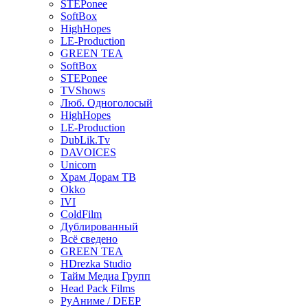
STEPonee
SoftBox
HighHopes
LE-Production
GREEN TEA
SoftBox
STEPonee
TVShows
Люб. Одноголосый
HighHopes
LE-Production
DubLik.Tv
DAVOICES
Unicorn
Храм Дорам ТВ
Okko
IVI
ColdFilm
Дублированный
Всё сведено
GREEN TEA
HDrezka Studio
Тайм Медиа Групп
Head Pack Films
РуАниме / DEEP