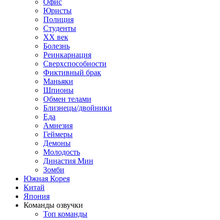
Офис
Юристы
Полиция
Студенты
ХХ век
Болезнь
Реинкарнация
Сверхспособности
Фиктивный брак
Маньяки
Шпионы
Обмен телами
Близнецы/двойники
Еда
Амнезия
Геймеры
Демоны
Молодость
Династия Мин
Зомби
Южная Корея
Китай
Япония
Команды озвучки
Топ команды