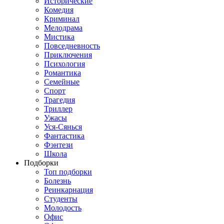
Исторические
Комедия
Криминал
Мелодрама
Мистика
Повседневность
Приключения
Психология
Романтика
Семейные
Спорт
Трагедия
Триллер
Ужасы
Уся-Сянься
Фантастика
Фэнтези
Школа
Подборки
Топ подборки
Болезнь
Реинкарнация
Студенты
Молодость
Офис