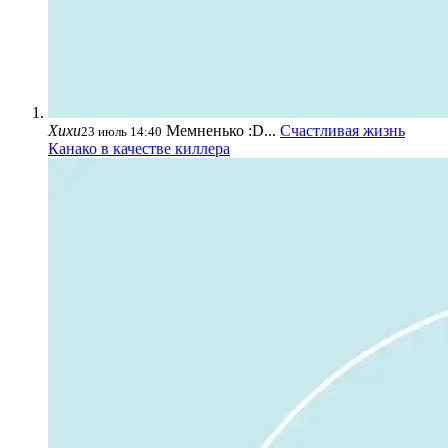
Хихи
Мемненько :D...
Счастливая жизнь
23 июль 14:40
Канако в качестве киллера