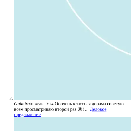
Gulmira
Ооочень классная дорама советую
01 июль 13:24
всем просматриваю второй раз 😜! ...
Деловое
предложение