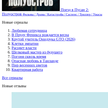
Поезд в Пусан 2:
Полуостров
Фильмы / Драма / Катастрофа / Саспенс / Триллер / Ужасы
Новые сериалы
Любимая сотрудница
В Пруду Феникса рождается весна
Крутой учитель Онидзука GTO (2026)
Клетки эмпатии
Расцвет власти
Шелковый мастер из будущего
Погоня сквозь время
Опасная любовь в Таиланде
Пир весенних цветов
Квартирная работа
Все сериалы
Новые отзывы