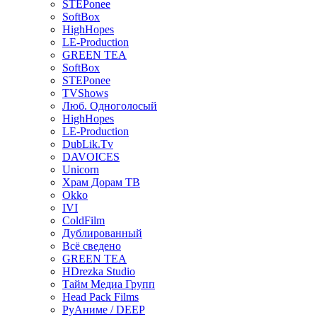
STEPonee
SoftBox
HighHopes
LE-Production
GREEN TEA
SoftBox
STEPonee
TVShows
Люб. Одноголосый
HighHopes
LE-Production
DubLik.Tv
DAVOICES
Unicorn
Храм Дорам ТВ
Okko
IVI
ColdFilm
Дублированный
Всё сведено
GREEN TEA
HDrezka Studio
Тайм Медиа Групп
Head Pack Films
РуАниме / DEEP