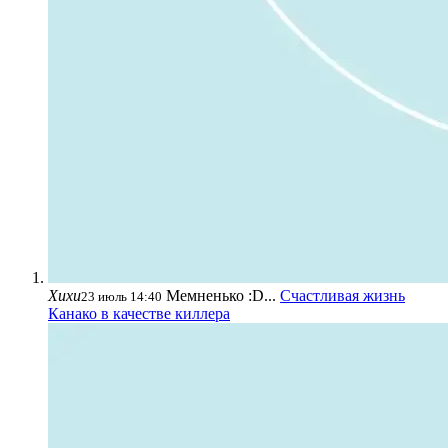
Хихи
Мемненько :D...
Счастливая жизнь
23 июль 14:40
Канако в качестве киллера