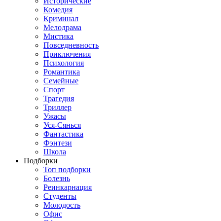
Исторические
Комедия
Криминал
Мелодрама
Мистика
Повседневность
Приключения
Психология
Романтика
Семейные
Спорт
Трагедия
Триллер
Ужасы
Уся-Сянься
Фантастика
Фэнтези
Школа
Подборки
Топ подборки
Болезнь
Реинкарнация
Студенты
Молодость
Офис