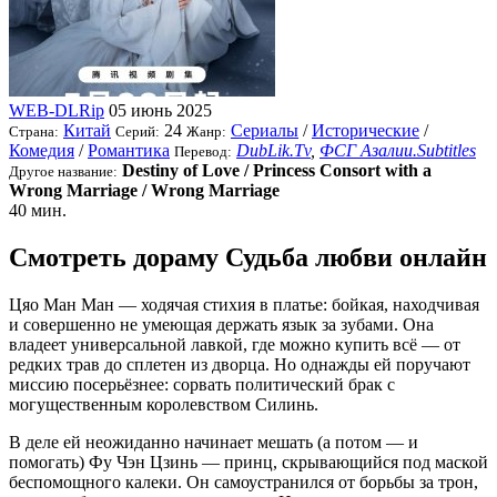
WEB-DLRip
05 июнь 2025
Китай
24
Сериалы
/
Исторические
/
Страна:
Серий:
Жанр:
Комедия
/
Романтика
DubLik.Tv
,
ФСГ Азалии.Subtitles
Перевод:
Destiny of Love / Princess Consort with a
Другое название:
Wrong Marriage / Wrong Marriage
40 мин.
Смотреть дораму Судьба любви онлайн
Цяо Ман Ман — ходячая стихия в платье: бойкая, находчивая
и совершенно не умеющая держать язык за зубами. Она
владеет универсальной лавкой, где можно купить всё — от
редких трав до сплетен из дворца. Но однажды ей поручают
миссию посерьёзнее: сорвать политический брак с
могущественным королевством Силинь.
В деле ей неожиданно начинает мешать (а потом — и
помогать) Фу Чэн Цзинь — принц, скрывающийся под маской
беспомощного калеки. Он самоустранился от борьбы за трон,