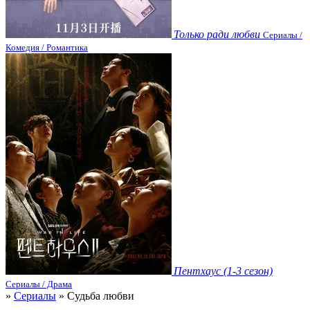
Только ради любви
Сериалы /
Комедия / Романтика
Пентхаус (1-3 сезон)
Сериалы / Драма
»
Сериалы
» Судьба любви