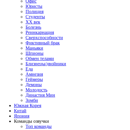
Офис
Юристы
Полиция
Студенты
ХХ век
Болезнь
Реинкарнация
Сверхспособности
Фиктивный брак
Маньяки
Шпионы
Обмен телами
Близнецы/двойники
Еда
Амнезия
Геймеры
Демоны
Молодость
Династия Мин
Зомби
Южная Корея
Китай
Япония
Команды озвучки
Топ команды