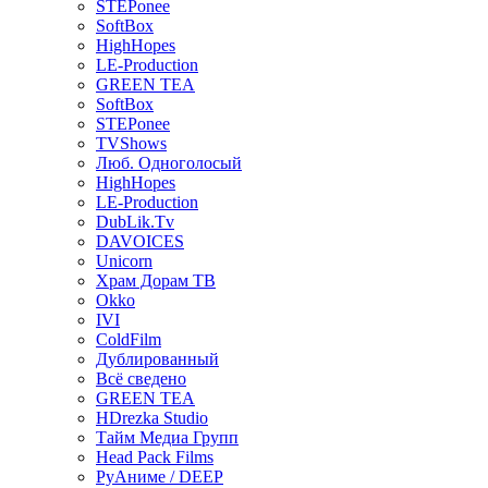
STEPonee
SoftBox
HighHopes
LE-Production
GREEN TEA
SoftBox
STEPonee
TVShows
Люб. Одноголосый
HighHopes
LE-Production
DubLik.Tv
DAVOICES
Unicorn
Храм Дорам ТВ
Okko
IVI
ColdFilm
Дублированный
Всё сведено
GREEN TEA
HDrezka Studio
Тайм Медиа Групп
Head Pack Films
РуАниме / DEEP