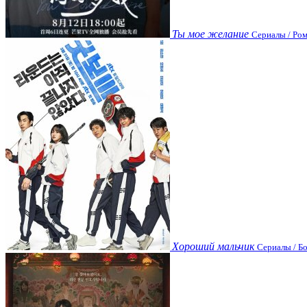
Ты мое желание
Сериалы / Ром
Хороший мальчик
Сериалы / Бо