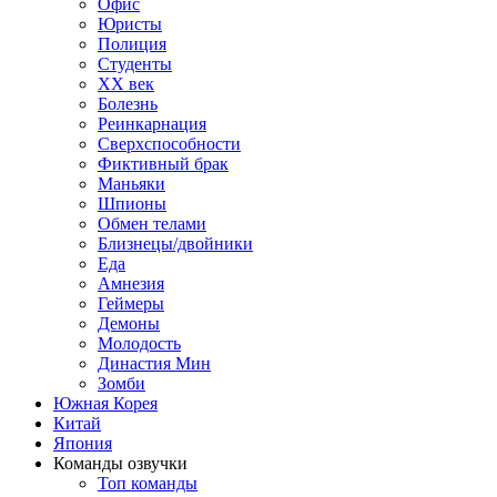
Офис
Юристы
Полиция
Студенты
ХХ век
Болезнь
Реинкарнация
Сверхспособности
Фиктивный брак
Маньяки
Шпионы
Обмен телами
Близнецы/двойники
Еда
Амнезия
Геймеры
Демоны
Молодость
Династия Мин
Зомби
Южная Корея
Китай
Япония
Команды озвучки
Топ команды