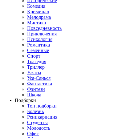
Исторические
Комедия
Криминал
Мелодрама
Мистика
Повседневность
Приключения
Психология
Романтика
Семейные
Спорт
Трагедия
Триллер
Ужасы
Уся-Сянься
Фантастика
Фэнтези
Школа
Подборки
Топ подборки
Болезнь
Реинкарнация
Студенты
Молодость
Офис