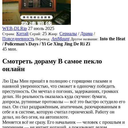
WEB-DLRip
27 июль 2025
Китай
25
Сериалы
/
Драма
/
Страна:
Серий:
Жанр:
Повседневность
AniMaunt
Into the Heat
Перевод:
Другое название:
/ Policeman's Days / Yi Ge Xing Jing De Ri Zi
45 мин.
Смотреть дораму В самое пекло
онлайн
Лю Цзы Мин пришёл в полицию с горящими глазами и
наивной уверенностью, что сможет в одиночку победить
преступность. Он мечтал о погонях, задержаниях, громких
делах. Но реальность оказалась куда скучнее: бумаги,
допросы, рутинные протоколы — всё это быстро остудило его
пыл. Он стал раздражённым, апатичным, разочарованным в
себе и в системе, которую считал героической. Работу он
делал, но без огня, на автопилоте.
Меняется всё не сразу. Его начальник — человек с прошлым и
терпением — не читает нотаций, а показывает делом.