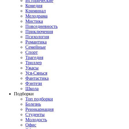
Исторические
Комедия
Криминал
Мелодрама
Мистика
Повседневность
Приключения
Психология
Романтика
Семейные
Спорт
Трагедия
Триллер
Ужасы
Уся-Сянься
Фантастика
Фэнтези
Школа
Подборки
Топ подборки
Болезнь
Реинкарнация
Студенты
Молодость
Офис