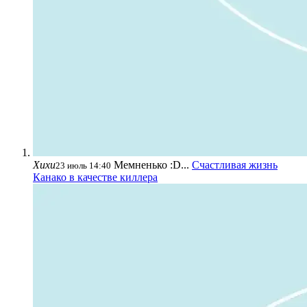
Хихи
Мемненько :D...
Счастливая жизнь
23 июль 14:40
Канако в качестве киллера