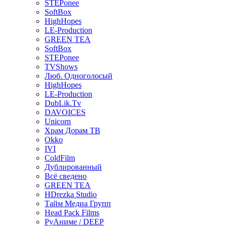
STEPonee
SoftBox
HighHopes
LE-Production
GREEN TEA
SoftBox
STEPonee
TVShows
Люб. Одноголосый
HighHopes
LE-Production
DubLik.Tv
DAVOICES
Unicorn
Храм Дорам ТВ
Okko
IVI
ColdFilm
Дублированный
Всё сведено
GREEN TEA
HDrezka Studio
Тайм Медиа Групп
Head Pack Films
РуАниме / DEEP