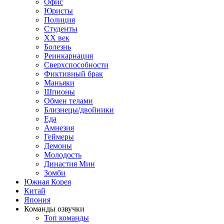
Офис
Юристы
Полиция
Студенты
ХХ век
Болезнь
Реинкарнация
Сверхспособности
Фиктивный брак
Маньяки
Шпионы
Обмен телами
Близнецы/двойники
Еда
Амнезия
Геймеры
Демоны
Молодость
Династия Мин
Зомби
Южная Корея
Китай
Япония
Команды озвучки
Топ команды