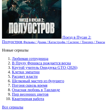
Поезд в Пусан 2:
Полуостров
Фильмы / Драма / Катастрофа / Саспенс / Триллер / Ужасы
Новые сериалы
Любимая сотрудница
В Пруду Феникса рождается весна
Крутой учитель Онидзука GTO (2026)
Клетки эмпатии
Расцвет власти
Шелковый мастер из будущего
Погоня сквозь время
Опасная любовь в Таиланде
Пир весенних цветов
Квартирная работа
Все сериалы