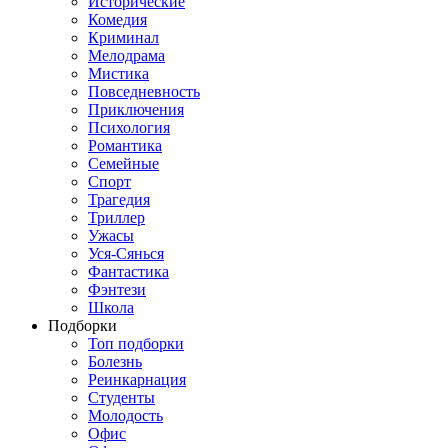
Исторические
Комедия
Криминал
Мелодрама
Мистика
Повседневность
Приключения
Психология
Романтика
Семейные
Спорт
Трагедия
Триллер
Ужасы
Уся-Сянься
Фантастика
Фэнтези
Школа
Подборки
Топ подборки
Болезнь
Реинкарнация
Студенты
Молодость
Офис