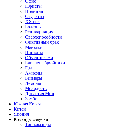
Офис
Юристы
Полиция
Студенты
ХХ век
Болезнь
Реинкарнация
Сверхспособности
Фиктивный брак
Маньяки
Шпионы
Обмен телами
Близнецы/двойники
Еда
Амнезия
Геймеры
Демоны
Молодость
Династия Мин
Зомби
Южная Корея
Китай
Япония
Команды озвучки
Топ команды