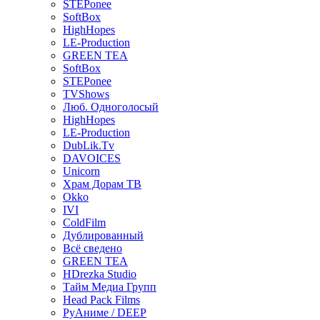
STEPonee
SoftBox
HighHopes
LE-Production
GREEN TEA
SoftBox
STEPonee
TVShows
Люб. Одноголосый
HighHopes
LE-Production
DubLik.Tv
DAVOICES
Unicorn
Храм Дорам ТВ
Okko
IVI
ColdFilm
Дублированный
Всё сведено
GREEN TEA
HDrezka Studio
Тайм Медиа Групп
Head Pack Films
РуАниме / DEEP