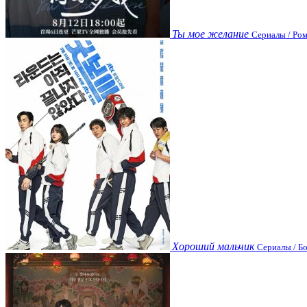
Ты мое желание
Сериалы / Ром
Хороший мальчик
Сериалы / Бо