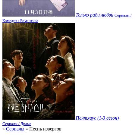
Только ради любви
Сериалы /
Комедия / Романтика
Пентхаус (1-3 сезон)
Сериалы / Драма
»
Сериалы
» Песнь извергов