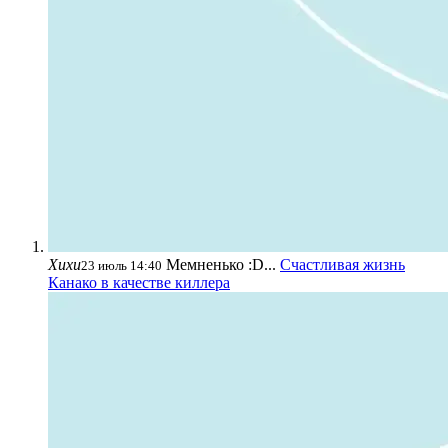
Хихи
Мемненько :D...
Счастливая жизнь
23 июль 14:40
Канако в качестве киллера