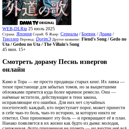
WEB-DLRip
25 июль 2025
Япония
6
Сериалы
/
Боевик
/
Драма
/
Страна:
Серий:
Жанр:
Триллер
DorimЭ
Fiend's Song / Gedo no
Перевод:
Другое название:
Uta / Gedou no Uta / The Villain's Song
45 мин.
15+
Смотреть дораму Песнь извергов
онлайн
Камо и Тора — не просто продавцы старых книг. Их лавка —
тихое пристанище для забытых томов, но за выцветшими
обложками прячется куда более мрачное ремесло. Они —
наёмные мстители, действующие в тени закона,
исправляющие его ошибки. Для них нет случайных
посетителей: каждый, кто переступает порог, может принести
в себе чью-то боль, чью-то историю, за которую никто не
ответил. Они принимают эту боль — и превращают её в план.
Нанако появляется в их жизни как будто из дыма: молодая,
сдержанная, будто приученная не шуметь — но внутри неё всё