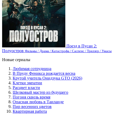
Поезд в Пусан 2:
Полуостров
Фильмы / Драма / Катастрофа / Саспенс / Триллер / Ужасы
Новые сериалы
Любимая сотрудница
В Пруду Феникса рождается весна
Крутой учитель Онидзука GTO (2026)
Клетки эмпатии
Расцвет власти
Шелковый мастер из будущего
Погоня сквозь время
Опасная любовь в Таиланде
Пир весенних цветов
Квартирная работа