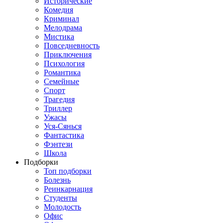
Исторические
Комедия
Криминал
Мелодрама
Мистика
Повседневность
Приключения
Психология
Романтика
Семейные
Спорт
Трагедия
Триллер
Ужасы
Уся-Сянься
Фантастика
Фэнтези
Школа
Подборки
Топ подборки
Болезнь
Реинкарнация
Студенты
Молодость
Офис