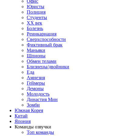
Офис
Юристы
Полиция
Студенты
ХХ век
Болезнь
Реинкарнация
Сверхспособности
Фиктивный брак
Маньяки
Шпионы
Обмен телами
Близнецы/двойники
Еда
Амнезия
Геймеры
Демоны
Молодость
Династия Мин
Зомби
Южная Корея
Китай
Япония
Команды озвучки
Топ команды