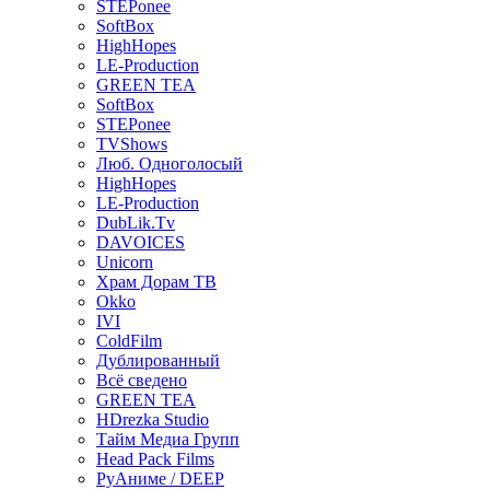
STEPonee
SoftBox
HighHopes
LE-Production
GREEN TEA
SoftBox
STEPonee
TVShows
Люб. Одноголосый
HighHopes
LE-Production
DubLik.Tv
DAVOICES
Unicorn
Храм Дорам ТВ
Okko
IVI
ColdFilm
Дублированный
Всё сведено
GREEN TEA
HDrezka Studio
Тайм Медиа Групп
Head Pack Films
РуАниме / DEEP