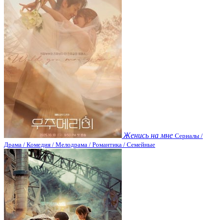
Женись на мне
Сериалы /
Драма / Комедия / Мелодрама / Романтика / Семейные