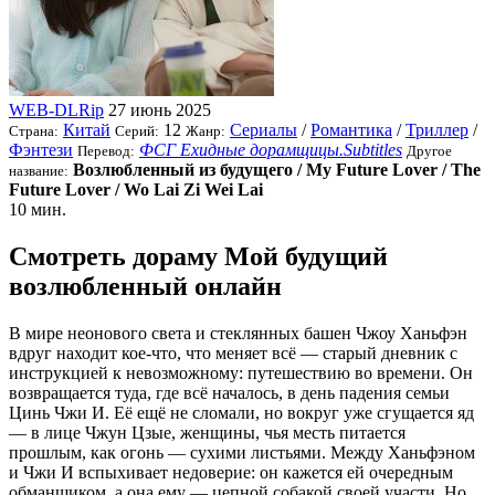
WEB-DLRip
27 июнь 2025
Китай
12
Сериалы
/
Романтика
/
Триллер
/
Страна:
Серий:
Жанр:
Фэнтези
ФСГ Ехидные дорамщицы.Subtitles
Перевод:
Другое
Возлюбленный из будущего / My Future Lover / The
название:
Future Lover / Wo Lai Zi Wei Lai
10 мин.
Смотреть дораму Мой будущий
возлюбленный онлайн
В мире неонового света и стеклянных башен Чжоу Ханьфэн
вдруг находит кое-что, что меняет всё — старый дневник с
инструкцией к невозможному: путешествию во времени. Он
возвращается туда, где всё началось, в день падения семьи
Цинь Чжи И. Её ещё не сломали, но вокруг уже сгущается яд
— в лице Чжун Цзые, женщины, чья месть питается
прошлым, как огонь — сухими листьями. Между Ханьфэном
и Чжи И вспыхивает недоверие: он кажется ей очередным
обманщиком, а она ему — цепной собакой своей участи. Но