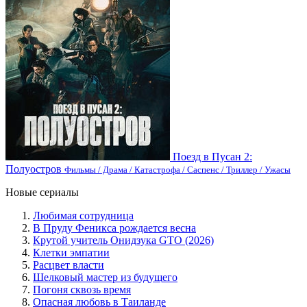
Поезд в Пусан 2:
Полуостров
Фильмы / Драма / Катастрофа / Саспенс / Триллер / Ужасы
Новые сериалы
Любимая сотрудница
В Пруду Феникса рождается весна
Крутой учитель Онидзука GTO (2026)
Клетки эмпатии
Расцвет власти
Шелковый мастер из будущего
Погоня сквозь время
Опасная любовь в Таиланде