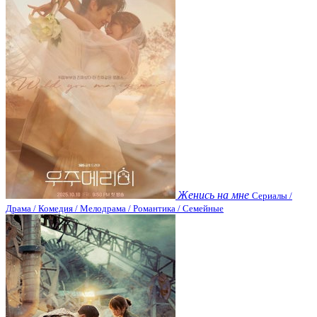
Женись на мне
Сериалы /
Драма / Комедия / Мелодрама / Романтика / Семейные