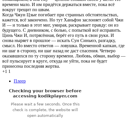
времени мало. И им придётся держаться вместе, пока всё
вокруг трещит по швам.
Когда Чжун Цзые погибает при странных обстоятельствах,
кажется, всё закончено. Но тут Ханьфэн заслоняет собой Чжи
И — и только в этот миг, умирая, раскрывает правду: он из
будущего. С дневником, с болью, с попыткой всё исправить.
Цинь Чжи И, потрясённая, берёт его путь в свои руки. И
снова ныряет в прошлое — искать Сун Синьюэ, разгадку,
смысл. Но вместо ответов — ловушка. Временной капкан, где
ни шаг в сторону, ни шаг назад не даст спасения. Четверо
оказавшихся по ту сторону времени. Любовь, обман, выбор —
всё пульсирует в круге, откуда не уйти, пока не будет
принесена последняя жертва.
+1
1
Плеер