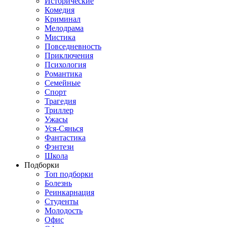
Исторические
Комедия
Криминал
Мелодрама
Мистика
Повседневность
Приключения
Психология
Романтика
Семейные
Спорт
Трагедия
Триллер
Ужасы
Уся-Сянься
Фантастика
Фэнтези
Школа
Подборки
Топ подборки
Болезнь
Реинкарнация
Студенты
Молодость
Офис