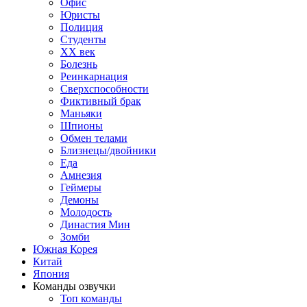
Офис
Юристы
Полиция
Студенты
ХХ век
Болезнь
Реинкарнация
Сверхспособности
Фиктивный брак
Маньяки
Шпионы
Обмен телами
Близнецы/двойники
Еда
Амнезия
Геймеры
Демоны
Молодость
Династия Мин
Зомби
Южная Корея
Китай
Япония
Команды озвучки
Топ команды