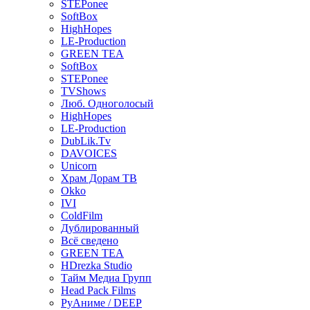
STEPonee
SoftBox
HighHopes
LE-Production
GREEN TEA
SoftBox
STEPonee
TVShows
Люб. Одноголосый
HighHopes
LE-Production
DubLik.Tv
DAVOICES
Unicorn
Храм Дорам ТВ
Okko
IVI
ColdFilm
Дублированный
Всё сведено
GREEN TEA
HDrezka Studio
Тайм Медиа Групп
Head Pack Films
РуАниме / DEEP