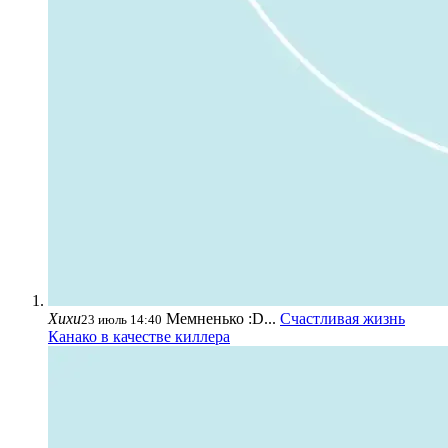
Хихи
Мемненько :D...
Счастливая жизнь
23 июль 14:40
Канако в качестве киллера