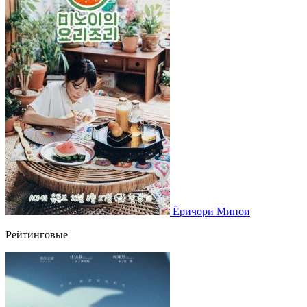
Ёричори Минои
Рейтинговые