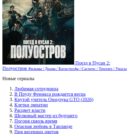
Поезд в Пусан 2:
Полуостров
Фильмы / Драма / Катастрофа / Саспенс / Триллер / Ужасы
Новые сериалы
Любимая сотрудница
В Пруду Феникса рождается весна
Крутой учитель Онидзука GTO (2026)
Клетки эмпатии
Расцвет власти
Шелковый мастер из будущего
Погоня сквозь время
Опасная любовь в Таиланде
Пир весенних цветов