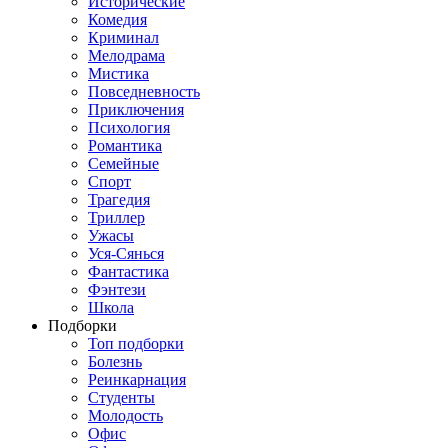
Исторические
Комедия
Криминал
Мелодрама
Мистика
Повседневность
Приключения
Психология
Романтика
Семейные
Спорт
Трагедия
Триллер
Ужасы
Уся-Сянься
Фантастика
Фэнтези
Школа
Подборки
Топ подборки
Болезнь
Реинкарнация
Студенты
Молодость
Офис