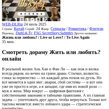
WEB-DLRip
24 июль 2025
Китай
24
Сериалы
/
Романтика
/
Фэнтези
Страна:
Серий:
Жанр:
DubLik.Tv
,
FSG SecretStory.Subtitles
Перевод:
Другое название:
Жизнь или любовь? / Live or Love? / To Live Again
35 мин.
Смотреть дораму Жить или любить?
онлайн
В реальной жизни Ань Хан и Фан Ли — как нож и вилка:
всегда рядом, но вечно на грани драки. Стычки, колкости,
гонка за первенство — их каждый день похож на дуэль. Но
всё меняется в один миг: авария, сбой системы — и вот они
уже не просто в игре, а в западне, где имя их новой роли —
муж и жена. Мир вокруг — цифровая фантазия с
собственными законами и тайными правилами. А их главная
задача — уничтожить друг друга, чтобы вернуться. Только вот
тактика меняется: вместо лобового удара — стратегическое
партнёрство.