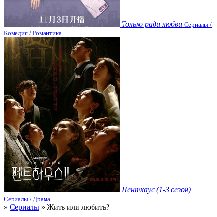
Только ради любви
Сериалы /
Комедия / Романтика
Пентхаус (1-3 сезон)
Сериалы / Драма
»
Сериалы
» Жить или любить?