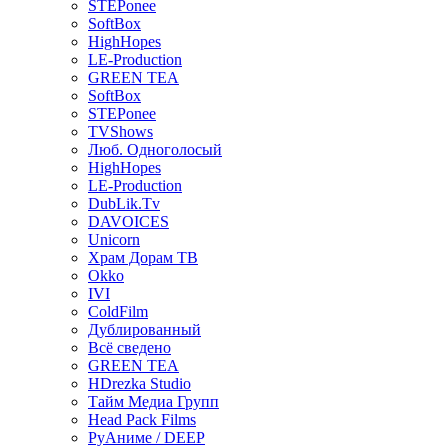
STEPonee
SoftBox
HighHopes
LE-Production
GREEN TEA
SoftBox
STEPonee
TVShows
Люб. Одноголосый
HighHopes
LE-Production
DubLik.Tv
DAVOICES
Unicorn
Храм Дорам ТВ
Okko
IVI
ColdFilm
Дублированный
Всё сведено
GREEN TEA
HDrezka Studio
Тайм Медиа Групп
Head Pack Films
РуАниме / DEEP