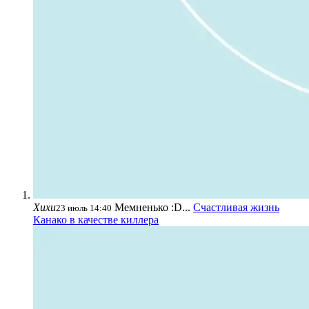
Хихи
Мемненько :D...
Счастливая жизнь
23 июль 14:40
Канако в качестве киллера