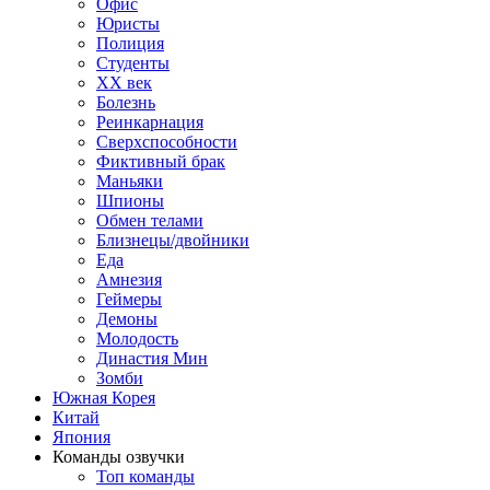
Офис
Юристы
Полиция
Студенты
ХХ век
Болезнь
Реинкарнация
Сверхспособности
Фиктивный брак
Маньяки
Шпионы
Обмен телами
Близнецы/двойники
Еда
Амнезия
Геймеры
Демоны
Молодость
Династия Мин
Зомби
Южная Корея
Китай
Япония
Команды озвучки
Топ команды