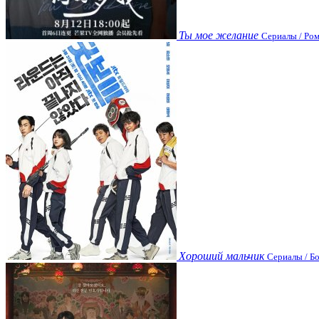
Ты мое желание
Сериалы / Ром
Хороший мальчик
Сериалы / Бо