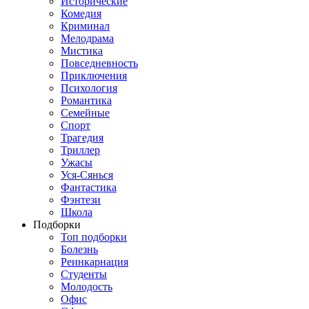
Исторические
Комедия
Криминал
Мелодрама
Мистика
Повседневность
Приключения
Психология
Романтика
Семейные
Спорт
Трагедия
Триллер
Ужасы
Уся-Сянься
Фантастика
Фэнтези
Школа
Подборки
Топ подборки
Болезнь
Реинкарнация
Студенты
Молодость
Офис