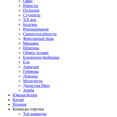
Офис
Юристы
Полиция
Студенты
ХХ век
Болезнь
Реинкарнация
Сверхспособности
Фиктивный брак
Маньяки
Шпионы
Обмен телами
Близнецы/двойники
Еда
Амнезия
Геймеры
Демоны
Молодость
Династия Мин
Зомби
Южная Корея
Китай
Япония
Команды озвучки
Топ команды