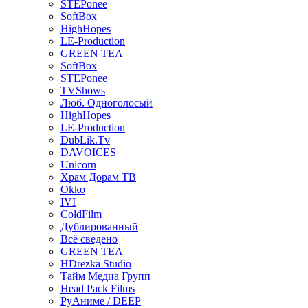
STEPonee
SoftBox
HighHopes
LE-Production
GREEN TEA
SoftBox
STEPonee
TVShows
Люб. Одноголосый
HighHopes
LE-Production
DubLik.Tv
DAVOICES
Unicorn
Храм Дорам ТВ
Okko
IVI
ColdFilm
Дублированный
Всё сведено
GREEN TEA
HDrezka Studio
Тайм Медиа Групп
Head Pack Films
РуАниме / DEEP