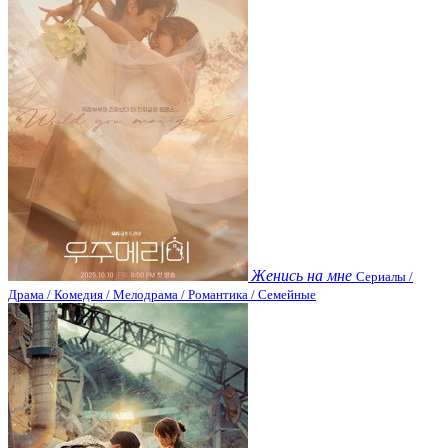
Женись на мне
Сериалы /
Драма / Комедия / Мелодрама / Романтика / Семейные