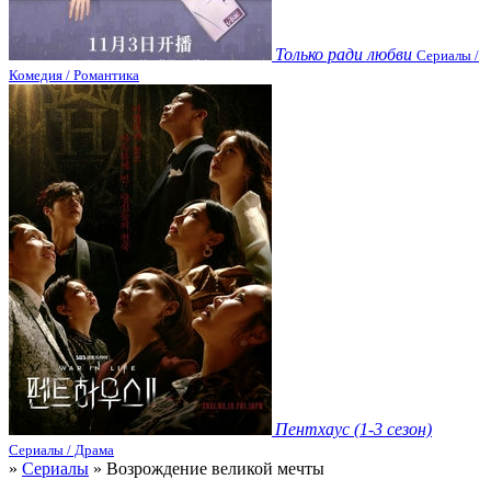
Только ради любви
Сериалы /
Комедия / Романтика
Пентхаус (1-3 сезон)
Сериалы / Драма
»
Сериалы
» Возрождение великой мечты