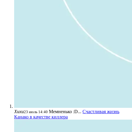
Хихи
Мемненько :D...
Счастливая жизнь
23 июль 14:40
Канако в качестве киллера