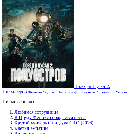
Поезд в Пусан 2:
Полуостров
Фильмы / Драма / Катастрофа / Саспенс / Триллер / Ужасы
Новые сериалы
Любимая сотрудница
В Пруду Феникса рождается весна
Крутой учитель Онидзука GTO (2026)
Клетки эмпатии
Расцвет власти