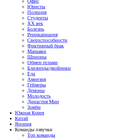
Офис
Юристы
Полиция
Студенты
ХХ век
Болезнь
Реинкарнация
Сверхспособности
Фиктивный брак
Маньяки
Шпионы
Обмен телами
Близнецы/двойники
Еда
Амнезия
Геймеры
Демоны
Молодость
Династия Мин
Зомби
Южная Корея
Китай
Япония
Команды озвучки
Топ команды