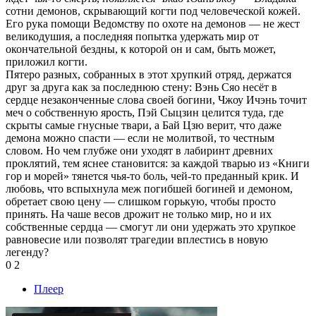
сотни демонов, скрывающий когти под человеческой кожей.
Его рука помощи Ведомству по охоте на демонов — не жест
великодушия, а последняя попытка удержать мир от
окончательной бездны, к которой он и сам, быть может,
приложил когти.
Пятеро разных, собранных в этот хрупкий отряд, держатся
друг за друга как за последнюю стену: Вэнь Сяо несёт в
сердце незаконченные слова своей богини, Чжоу Ичэнь точит
меч о собственную ярость, Пэй Сыцзин целится туда, где
скрыты самые гнусные твари, а Бай Цзю верит, что даже
демона можно спасти — если не молитвой, то честным
словом. Но чем глубже они уходят в лабиринт древних
проклятий, тем яснее становится: за каждой тварью из «Книги
гор и морей» тянется чья-то боль, чей-то преданный крик. И
любовь, что вспыхнула меж погибшей богиней и демоном,
обретает свою цену — слишком горькую, чтобы просто
принять. На чаше весов дрожит не только мир, но и их
собственные сердца — смогут ли они удержать это хрупкое
равновесие или позволят трагедии вплестись в новую
легенду?
0
2
Плеер