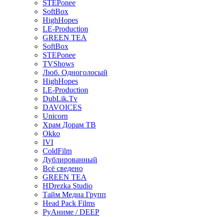
STEPonee
SoftBox
HighHopes
LE-Production
GREEN TEA
SoftBox
STEPonee
TVShows
Люб. Одноголосый
HighHopes
LE-Production
DubLik.Tv
DAVOICES
Unicorn
Храм Дорам ТВ
Okko
IVI
ColdFilm
Дублированный
Всё сведено
GREEN TEA
HDrezka Studio
Тайм Медиа Групп
Head Pack Films
РуАниме / DEEP