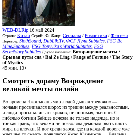
WEB-DLRip
16 май 2024
Китай
35
Сериалы
/
Романтика
/
Фэнтези
Страна:
Серий:
Жанр:
SlothSound
,
DubLik.Tv
,
ФСГ Луна.Subtitles
,
FSG Be
Перевод:
Mine.Subtitles
,
FSG Tonyvika's World.Subtitles
,
FSG
SecretStory.Subtitles
Возвращение мечты /
Другое название:
Срывая путы сна / Bai Ze Ling / Fangs of Fortune / The Story
of Mystics
45 мин.
13+
Смотреть дораму Возрождение
великой мечты онлайн
Во времена Чжэнъюань мир людей дышал тревожно —
ночами просачивался шорох из трещин между реальностями,
и люди просыпались от криков, не понимая, чьи они. С
гибелью богини Байцзэ исчезла не только надежда, но и
тонкая грань, что веками не позволяла демонам рвать плоть
мира на клочки. И вот среди хаоса, где на каждой дороге уже
ждёт чья-то смерть, появляется Чжао Юаньчжоу — Владыка