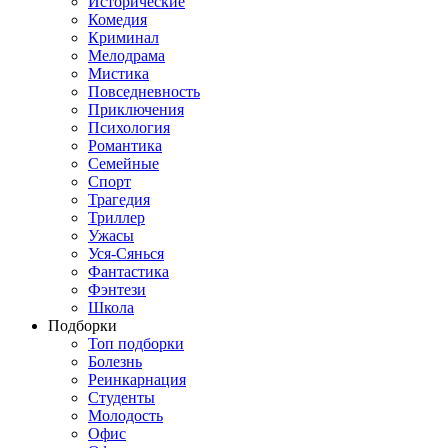
Исторические
Комедия
Криминал
Мелодрама
Мистика
Повседневность
Приключения
Психология
Романтика
Семейные
Спорт
Трагедия
Триллер
Ужасы
Уся-Сянься
Фантастика
Фэнтези
Школа
Подборки
Топ подборки
Болезнь
Реинкарнация
Студенты
Молодость
Офис