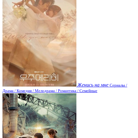
Женись на мне
Сериалы /
Драма / Комедия / Мелодрама / Романтика / Семейные