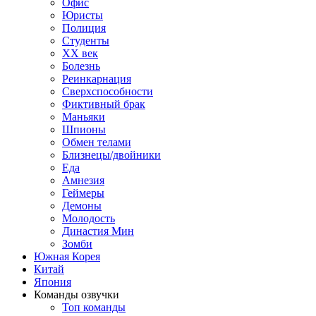
Офис
Юристы
Полиция
Студенты
ХХ век
Болезнь
Реинкарнация
Сверхспособности
Фиктивный брак
Маньяки
Шпионы
Обмен телами
Близнецы/двойники
Еда
Амнезия
Геймеры
Демоны
Молодость
Династия Мин
Зомби
Южная Корея
Китай
Япония
Команды озвучки
Топ команды