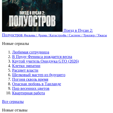
Поезд в Пусан 2:
Полуостров
Фильмы / Драма / Катастрофа / Саспенс / Триллер / Ужасы
Новые сериалы
Любимая сотрудница
В Пруду Феникса рождается весна
Крутой учитель Онидзука GTO (2026)
Клетки эмпатии
Расцвет власти
Шелковый мастер из будущего
Погоня сквозь время
Опасная любовь в Таиланде
Пир весенних цветов
Квартирная работа
Все сериалы
Новые отзывы