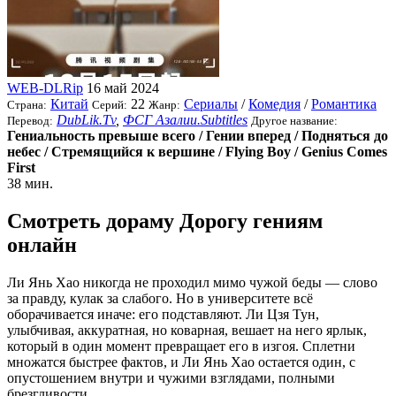
WEB-DLRip
16 май 2024
Китай
22
Сериалы
/
Комедия
/
Романтика
Страна:
Серий:
Жанр:
DubLik.Tv
,
ФСГ Азалии.Subtitles
Перевод:
Другое название:
Гениальность превыше всего / Гении вперед / Подняться до
небес / Стремящийся к вершине / Flying Boy / Genius Comes
First
38 мин.
Смотреть дораму Дорогу гениям
онлайн
Ли Янь Хао никогда не проходил мимо чужой беды — слово
за правду, кулак за слабого. Но в университете всё
оборачивается иначе: его подставляют. Ли Цзя Тун,
улыбчивая, аккуратная, но коварная, вешает на него ярлык,
который в один момент превращает его в изгоя. Сплетни
множатся быстрее фактов, и Ли Янь Хао остается один, с
опустошением внутри и чужими взглядами, полными
брезгливости.