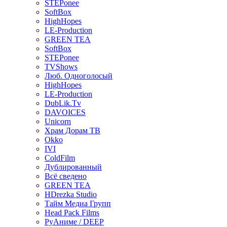
STEPonee
SoftBox
HighHopes
LE-Production
GREEN TEA
SoftBox
STEPonee
TVShows
Люб. Одноголосый
HighHopes
LE-Production
DubLik.Tv
DAVOICES
Unicorn
Храм Дорам ТВ
Okko
IVI
ColdFilm
Дублированный
Всё сведено
GREEN TEA
HDrezka Studio
Тайм Медиа Групп
Head Pack Films
РуАниме / DEEP