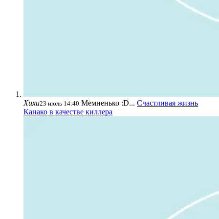
Хихи
Мемненько :D...
Счастливая жизнь
23 июль 14:40
Канако в качестве киллера