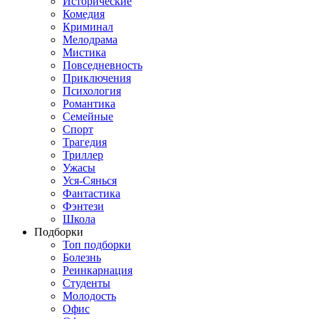
Исторические
Комедия
Криминал
Мелодрама
Мистика
Повседневность
Приключения
Психология
Романтика
Семейные
Спорт
Трагедия
Триллер
Ужасы
Уся-Сянься
Фантастика
Фэнтези
Школа
Подборки
Топ подборки
Болезнь
Реинкарнация
Студенты
Молодость
Офис