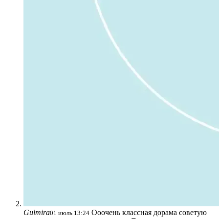
Gulmira
Ооочень классная дорама советую
01 июль 13:24