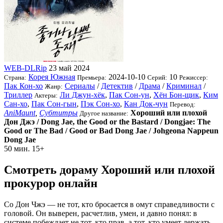
WEB-DLRip
23 май 2024
Корея Южная
2024-10-10
10
Страна:
Премьера:
Серий:
Режиссер:
Пак Кон-хо
Сериалы
/
Детектив
/
Драма
/
Криминал
/
Жанр:
Триллер
Ли Джун-хёк
,
Пак Сон-ун
,
Хён Бон-щик
,
Ким
Актеры:
Сан-хо
,
Пак Сон-гын
,
Пэк Сон-хо
,
Кан Док-чун
Перевод:
AniMaunt
,
Субтитры
Хороший или плохой
Другое название:
Дон Джэ / Dong Jae, the Good or the Bastard / Dongjae: The
Good or The Bad / Good or Bad Dong Jae / Johgeona Nappeun
Dong Jae
50 мин.
15+
Смотреть дораму Хороший или плохой
прокурор онлайн
Со Дон Чжэ — не тот, кто бросается в омут справедливости с
головой. Он выверен, расчетлив, умен, и давно понял: в
системе побеждает не тот, кто прав, а тот, кто умеет держать