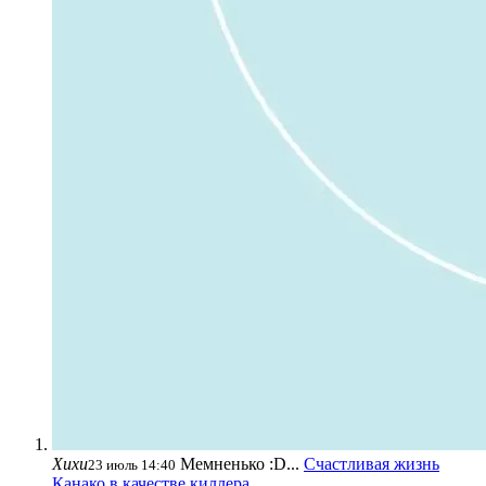
Хихи
Мемненько :D...
Счастливая жизнь
23 июль 14:40
Канако в качестве киллера