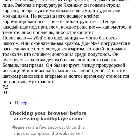
лицо. Работая в прокуратуре Чхонджу, он годами строил
карьеру, не брезгуя ни удобными союзами, ни удобными
молчаниями. Но когда на него вешают клеймо
коррумпированного — всё начинает рушиться. Теперь
каждый шаг под прицелом, каждое решение — как выстрел в
темноте: либо попадешь, либо отрикошетит.
Новое дело — убийство школьницы — могло бы стать
шансом. Или окончательным крахом. Дон Чжэ погружается в
расследование с тем холодным азартом, который понимают
только те, кто слишком долго жил среди полутонов. Он
чувствует — за этим делом больше, чем просто смерть.
Больше, чем правда. Он балансирует: между прокурорской
интуицией и привычкой выживать любой ценой. И в этом
шатком равновесии впервые за долгое время ему становится
по-настоящему страшно.
7,5
0
0
Плеер