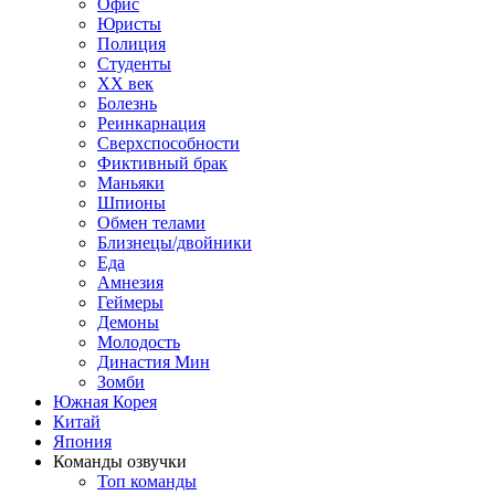
Офис
Юристы
Полиция
Студенты
ХХ век
Болезнь
Реинкарнация
Сверхспособности
Фиктивный брак
Маньяки
Шпионы
Обмен телами
Близнецы/двойники
Еда
Амнезия
Геймеры
Демоны
Молодость
Династия Мин
Зомби
Южная Корея
Китай
Япония
Команды озвучки
Топ команды