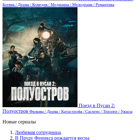
Боевик / Драма / Комедия / Медицина / Мелодрама / Романтика
Поезд в Пусан 2:
Полуостров
Фильмы / Драма / Катастрофа / Саспенс / Триллер / Ужасы
Новые сериалы
Любимая сотрудница
В Пруду Феникса рождается весна