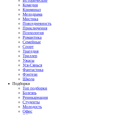
Исторические
Комедия
Криминал
Мелодрама
Мистика
Повседневность
Приключения
Психология
Романтика
Семейные
Спорт
Трагедия
Триллер
Ужасы
Уся-Сянься
Фантастика
Фэнтези
Школа
Подборки
Топ подборки
Болезнь
Реинкарнация
Студенты
Молодость
Офис