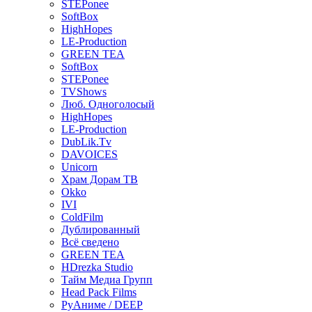
STEPonee
SoftBox
HighHopes
LE-Production
GREEN TEA
SoftBox
STEPonee
TVShows
Люб. Одноголосый
HighHopes
LE-Production
DubLik.Tv
DAVOICES
Unicorn
Храм Дорам ТВ
Okko
IVI
ColdFilm
Дублированный
Всё сведено
GREEN TEA
HDrezka Studio
Тайм Медиа Групп
Head Pack Films
РуАниме / DEEP