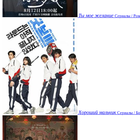
Ты мое желание
Сериалы / Ром
Хороший мальчик
Сериалы / Бо