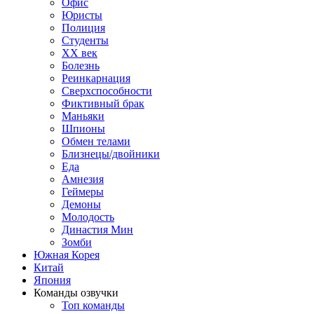
Офис
Юристы
Полиция
Студенты
ХХ век
Болезнь
Реинкарнация
Сверхспособности
Фиктивный брак
Маньяки
Шпионы
Обмен телами
Близнецы/двойники
Еда
Амнезия
Геймеры
Демоны
Молодость
Династия Мин
Зомби
Южная Корея
Китай
Япония
Команды озвучки
Топ команды