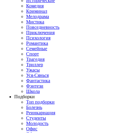
Исторические
Комедия
Криминал
Мелодрама
Мистика
Повседневность
Приключения
Психология
Романтика
Семейные
Спорт
Трагедия
Триллер
Ужасы
Уся-Сянься
Фантастика
Фэнтези
Школа
Подборки
Топ подборки
Болезнь
Реинкарнация
Студенты
Молодость
Офис