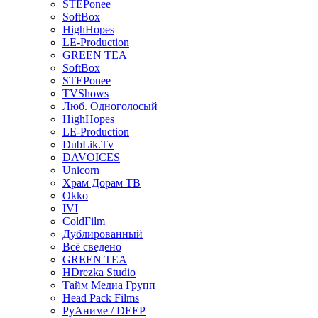
STEPonee
SoftBox
HighHopes
LE-Production
GREEN TEA
SoftBox
STEPonee
TVShows
Люб. Одноголосый
HighHopes
LE-Production
DubLik.Tv
DAVOICES
Unicorn
Храм Дорам ТВ
Okko
IVI
ColdFilm
Дублированный
Всё сведено
GREEN TEA
HDrezka Studio
Тайм Медиа Групп
Head Pack Films
РуАниме / DEEP