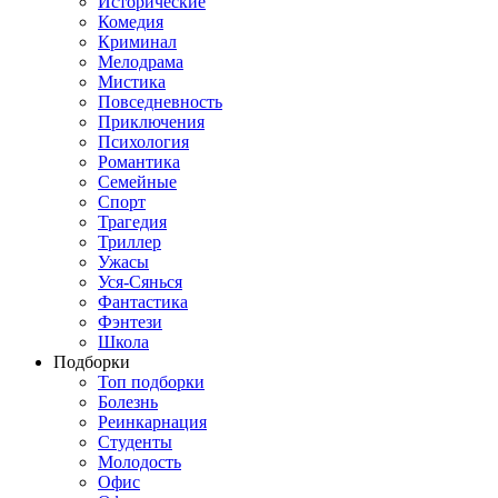
Исторические
Комедия
Криминал
Мелодрама
Мистика
Повседневность
Приключения
Психология
Романтика
Семейные
Спорт
Трагедия
Триллер
Ужасы
Уся-Сянься
Фантастика
Фэнтези
Школа
Подборки
Топ подборки
Болезнь
Реинкарнация
Студенты
Молодость
Офис