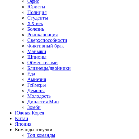
Офис
Юристы
Полиция
Студенты
ХХ век
Болезнь
Реинкарнация
Сверхспособности
Фиктивный брак
Маньяки
Шпионы
Обмен телами
Близнецы/двойники
Еда
Амнезия
Геймеры
Демоны
Молодость
Династия Мин
Зомби
Южная Корея
Китай
Япония
Команды озвучки
Топ команды