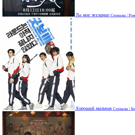
Ты мое желание
Сериалы / Ром
Хороший мальчик
Сериалы / Бо