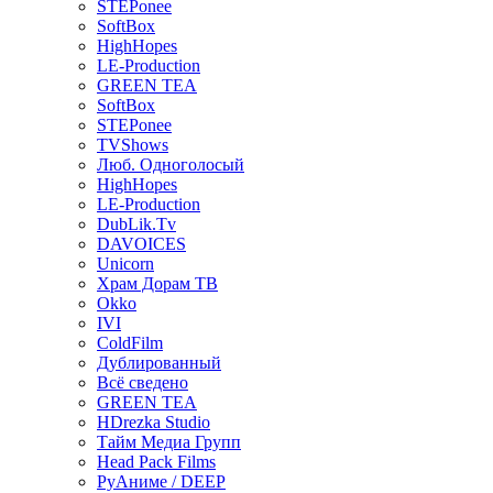
STEPonee
SoftBox
HighHopes
LE-Production
GREEN TEA
SoftBox
STEPonee
TVShows
Люб. Одноголосый
HighHopes
LE-Production
DubLik.Tv
DAVOICES
Unicorn
Храм Дорам ТВ
Okko
IVI
ColdFilm
Дублированный
Всё сведено
GREEN TEA
HDrezka Studio
Тайм Медиа Групп
Head Pack Films
РуАниме / DEEP