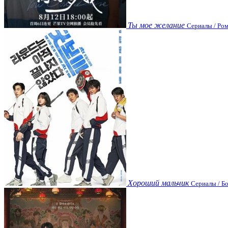
Ты мое желание
Сериалы / Ром
Хороший мальчик
Сериалы / Бо