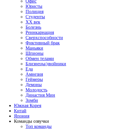
Офис
Юристы
Полиция
Студенты
ХХ век
Болезнь
Реинкарнация
Сверхспособности
Фиктивный брак
Маньяки
Шпионы
Обмен телами
Близнецы/двойники
Еда
Амнезия
Геймеры
Демоны
Молодость
Династия Мин
Зомби
Южная Корея
Китай
Япония
Команды озвучки
Топ команды