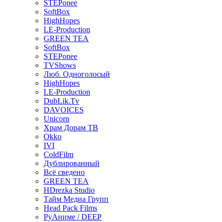
STEPonee
SoftBox
HighHopes
LE-Production
GREEN TEA
SoftBox
STEPonee
TVShows
Люб. Одноголосый
HighHopes
LE-Production
DubLik.Tv
DAVOICES
Unicorn
Храм Дорам ТВ
Okko
IVI
ColdFilm
Дублированный
Всё сведено
GREEN TEA
HDrezka Studio
Тайм Медиа Групп
Head Pack Films
РуАниме / DEEP