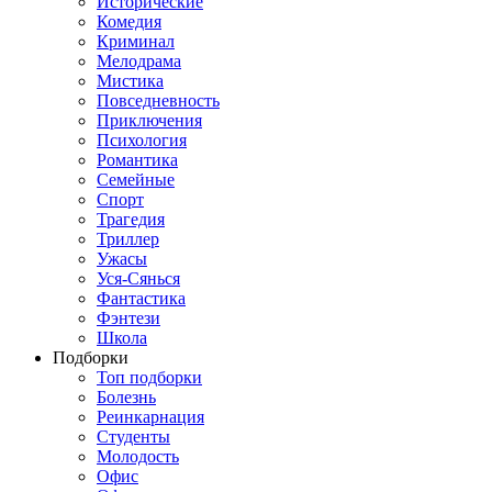
Исторические
Комедия
Криминал
Мелодрама
Мистика
Повседневность
Приключения
Психология
Романтика
Семейные
Спорт
Трагедия
Триллер
Ужасы
Уся-Сянься
Фантастика
Фэнтези
Школа
Подборки
Топ подборки
Болезнь
Реинкарнация
Студенты
Молодость
Офис