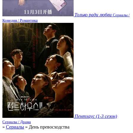
Только ради любви
Сериалы /
Комедия / Романтика
Пентхаус (1-3 сезон)
Сериалы / Драма
»
Сериалы
» День превосходства