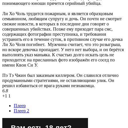
понимающего юноши прячется серийный убийца.
Ли Хо Чоль трудится пожарным, и является образцовым
семьянином, любящим супругу и дочь. Он почти не смотрит
свежие новости, в которых в последние дни говорят о
совершенных убийствах. Позже ему приходит пара смс,
содержащих фотографии преступника, и требования
устранить его в течение суток, в противном случае его дочка
Ли Хо Чоля погибнет. Мужчина считает, что это розыгрыш,
но вскоре девочка пропадает. У него нет выбора, и он берётся
выполнять указ маньяка. К счастью долго искать цель не
приходится: на присланных фото изображён его сосед по
имени Квон Си У.
Пэ Тэ Чжин был заказным киллером. Он славился отлично
продуманными стратегиями, не оставляющими улик. Он
решил избавиться от врага руками незнакомца.
6.8
+1
1
Плеер
Плеер 2