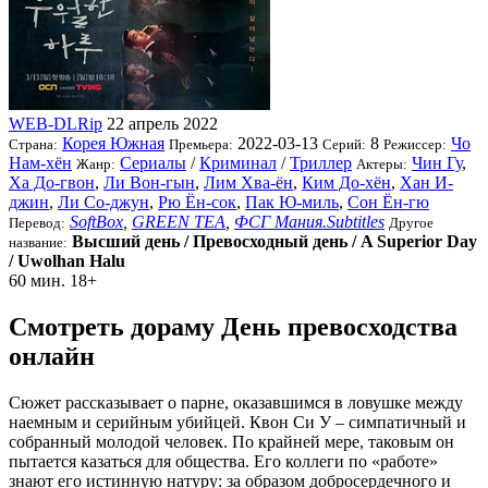
WEB-DLRip
22 апрель 2022
Корея Южная
2022-03-13
8
Чо
Страна:
Премьера:
Серий:
Режиссер:
Нам-хён
Сериалы
/
Криминал
/
Триллер
Чин Гу
,
Жанр:
Актеры:
Ха До-гвон
,
Ли Вон-гын
,
Лим Хва-ён
,
Ким До-хён
,
Хан И-
джин
,
Ли Со-джун
,
Рю Ён-сок
,
Пак Ю-миль
,
Сон Ён-гю
SoftBox
,
GREEN TEA
,
ФСГ Мания.Subtitles
Перевод:
Другое
Высший день / Превосходный день / A Superior Day
название:
/ Uwolhan Halu
60 мин.
18+
Смотреть дораму День превосходства
онлайн
Сюжет рассказывает о парне, оказавшимся в ловушке между
наемным и серийным убийцей. Квон Си У – симпатичный и
собранный молодой человек. По крайней мере, таковым он
пытается казаться для общества. Его коллеги по «работе»
знают его истинную натуру: за образом добросердечного и