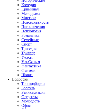
Исторические
Комедия
Криминал
Мелодрама
Мистика
Повседневность
Приключения
Психология
Романтика
Семейные
Спорт
Трагедия
Триллер
Ужасы
Уся-Сянься
Фантастика
Фэнтези
Школа
Подборки
Топ подборки
Болезнь
Реинкарнация
Студенты
Молодость
Офис