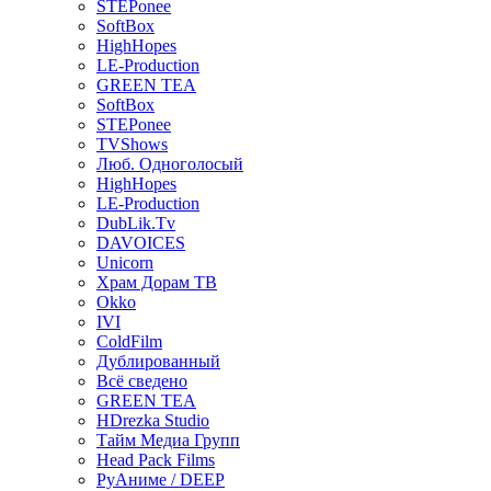
STEPonee
SoftBox
HighHopes
LE-Production
GREEN TEA
SoftBox
STEPonee
TVShows
Люб. Одноголосый
HighHopes
LE-Production
DubLik.Tv
DAVOICES
Unicorn
Храм Дорам ТВ
Okko
IVI
ColdFilm
Дублированный
Всё сведено
GREEN TEA
HDrezka Studio
Тайм Медиа Групп
Head Pack Films
РуАниме / DEEP