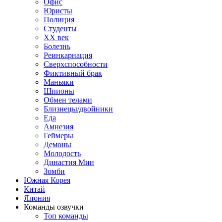
Офис
Юристы
Полиция
Студенты
ХХ век
Болезнь
Реинкарнация
Сверхспособности
Фиктивный брак
Маньяки
Шпионы
Обмен телами
Близнецы/двойники
Еда
Амнезия
Геймеры
Демоны
Молодость
Династия Мин
Зомби
Южная Корея
Китай
Япония
Команды озвучки
Топ команды