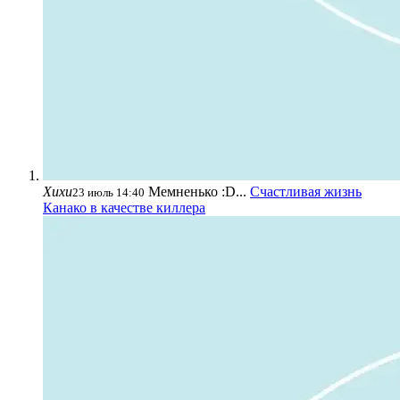
Хихи
Мемненько :D...
Счастливая жизнь
23 июль 14:40
Канако в качестве киллера