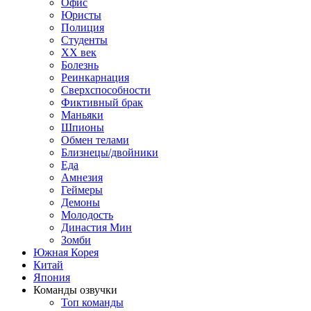
Офис
Юристы
Полиция
Студенты
ХХ век
Болезнь
Реинкарнация
Сверхспособности
Фиктивный брак
Маньяки
Шпионы
Обмен телами
Близнецы/двойники
Еда
Амнезия
Геймеры
Демоны
Молодость
Династия Мин
Зомби
Южная Корея
Китай
Япония
Команды озвучки
Топ команды