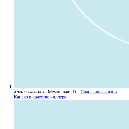
Хихи
Мемненько :D...
Счастливая жизнь
23 июль 14:40
Канако в качестве киллера