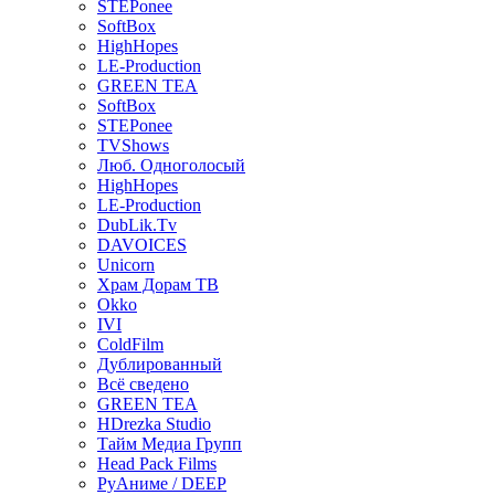
STEPonee
SoftBox
HighHopes
LE-Production
GREEN TEA
SoftBox
STEPonee
TVShows
Люб. Одноголосый
HighHopes
LE-Production
DubLik.Tv
DAVOICES
Unicorn
Храм Дорам ТВ
Okko
IVI
ColdFilm
Дублированный
Всё сведено
GREEN TEA
HDrezka Studio
Тайм Медиа Групп
Head Pack Films
РуАниме / DEEP