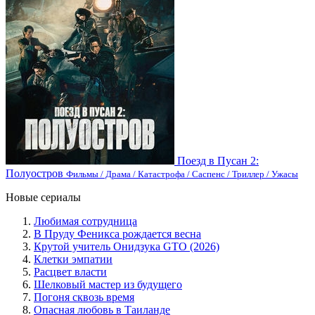
Поезд в Пусан 2:
Полуостров
Фильмы / Драма / Катастрофа / Саспенс / Триллер / Ужасы
Новые сериалы
Любимая сотрудница
В Пруду Феникса рождается весна
Крутой учитель Онидзука GTO (2026)
Клетки эмпатии
Расцвет власти
Шелковый мастер из будущего
Погоня сквозь время
Опасная любовь в Таиланде