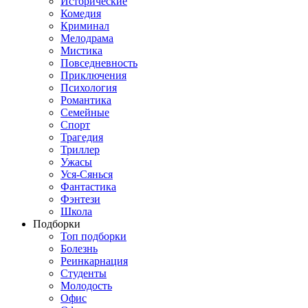
Исторические
Комедия
Криминал
Мелодрама
Мистика
Повседневность
Приключения
Психология
Романтика
Семейные
Спорт
Трагедия
Триллер
Ужасы
Уся-Сянься
Фантастика
Фэнтези
Школа
Подборки
Топ подборки
Болезнь
Реинкарнация
Студенты
Молодость
Офис