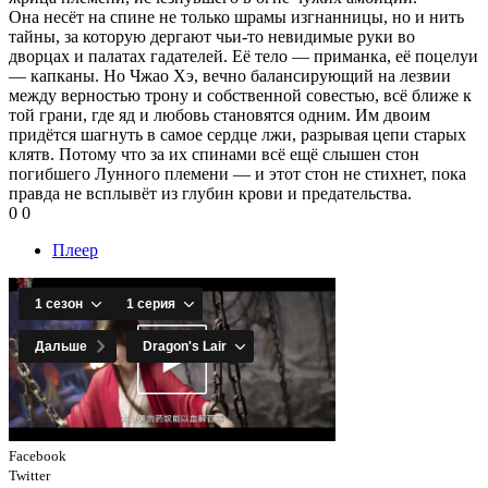
Она несёт на спине не только шрамы изгнанницы, но и нить
тайны, за которую дергают чьи-то невидимые руки во
дворцах и палатах гадателей. Её тело — приманка, её поцелуи
— капканы. Но Чжао Хэ, вечно балансирующий на лезвии
между верностью трону и собственной совестью, всё ближе к
той грани, где яд и любовь становятся одним. Им двоим
придётся шагнуть в самое сердце лжи, разрывая цепи старых
клятв. Потому что за их спинами всё ещё слышен стон
погибшего Лунного племени — и этот стон не стихнет, пока
правда не всплывёт из глубин крови и предательства.
0
0
Плеер
Facebook
Twitter