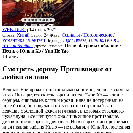
WEB-DLRip
14 июль 2025
Китай
24
Сериалы
/
Исторические
/
Страна:
Серий:
Жанр:
Романтика
/
Фэнтези
Light Breeze
,
DubLik.Tv
,
ФСГ
Перевод:
Азалии.Subtitles
Песня багровых облаков /
Другое название:
Песнь о Юнь и Хэ / Yun He Yao
14 мин.
Смотреть дораму Противоядие от
любви онлайн
Великое Вэй дрожит под копытами конницы, чёрные знамена
князя Нина рвутся сквозь горы и пепел. Чжао Хэ — воин с
сердцем, сшитым из клятв и крови. Едва не потерянный на
поле брани, он получает от императора странный дар —
девушку с холодной кожей и глазами, в которых отражается
чужая луна. Все шепчутся: она лишь живое противоядие,
диковинное лекарство для князя. Но в её дыхании притаилась
иная правда: рабыня Ицзю — не рабыня, а Юнь Яо, последняя
жрица племени, исчезнувшего в огне чужих амбиций.