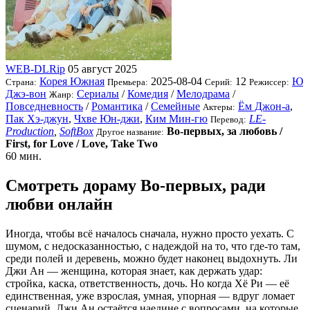
WEB-DLRip
05 август 2025
Корея Южная
2025-08-04
12
Ю
Страна:
Премьера:
Серий:
Режиссер:
Джэ-вон
Сериалы
/
Комедия
/
Мелодрама
/
Жанр:
Повседневность
/
Романтика
/
Семейные
Ём Джон-а
,
Актеры:
Пак Хэ-джун
,
Чхве Юн-джи
,
Ким Мин-гю
LE-
Перевод:
Production
,
SoftBox
Во-первых, за любовь /
Другое название:
First, for Love / Love, Take Two
60 мин.
Смотреть дораму Во-первых, ради
любви онлайн
Иногда, чтобы всё началось сначала, нужно просто уехать. С
шумом, с недосказанностью, с надеждой на то, что где-то там,
среди полей и деревень, можно будет наконец выдохнуть. Ли
Джи Ан — женщина, которая знает, как держать удар:
стройка, каска, ответственность, дочь. Но когда Хё Ри — её
единственная, уже взрослая, умная, упорная — вдруг ломает
сценарий, Джи Ан остаётся наедине с вопросами, на которые