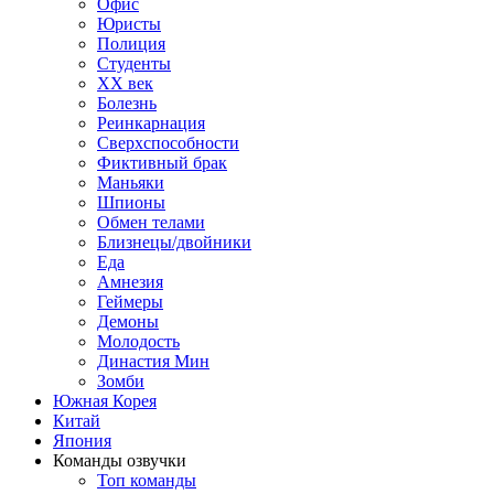
Офис
Юристы
Полиция
Студенты
ХХ век
Болезнь
Реинкарнация
Сверхспособности
Фиктивный брак
Маньяки
Шпионы
Обмен телами
Близнецы/двойники
Еда
Амнезия
Геймеры
Демоны
Молодость
Династия Мин
Зомби
Южная Корея
Китай
Япония
Команды озвучки
Топ команды