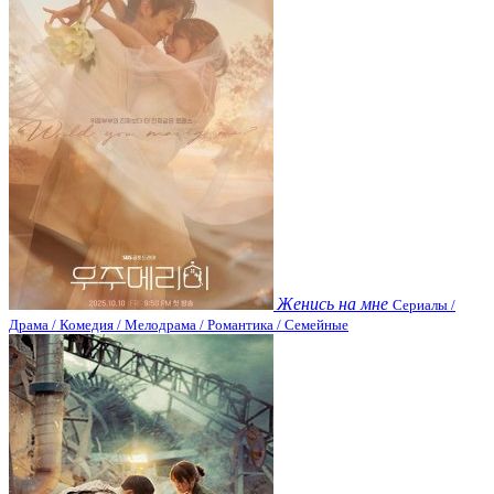
Женись на мне
Сериалы /
Драма / Комедия / Мелодрама / Романтика / Семейные