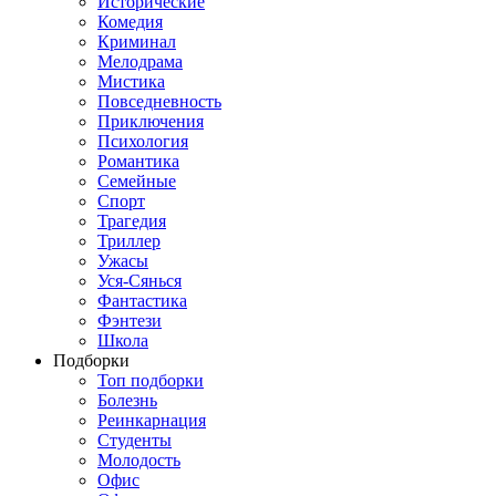
Исторические
Комедия
Криминал
Мелодрама
Мистика
Повседневность
Приключения
Психология
Романтика
Семейные
Спорт
Трагедия
Триллер
Ужасы
Уся-Сянься
Фантастика
Фэнтези
Школа
Подборки
Топ подборки
Болезнь
Реинкарнация
Студенты
Молодость
Офис