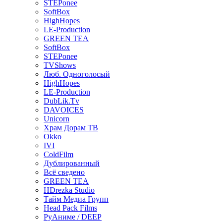
STEPonee
SoftBox
HighHopes
LE-Production
GREEN TEA
SoftBox
STEPonee
TVShows
Люб. Одноголосый
HighHopes
LE-Production
DubLik.Tv
DAVOICES
Unicorn
Храм Дорам ТВ
Okko
IVI
ColdFilm
Дублированный
Всё сведено
GREEN TEA
HDrezka Studio
Тайм Медиа Групп
Head Pack Films
РуАниме / DEEP