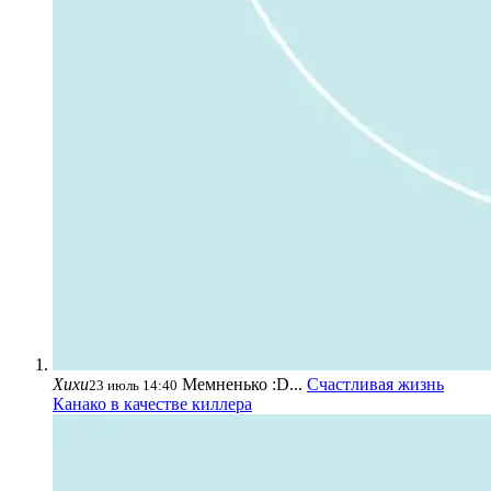
Хихи
Мемненько :D...
Счастливая жизнь
23 июль 14:40
Канако в качестве киллера