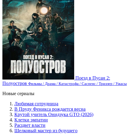
Поезд в Пусан 2:
Полуостров
Фильмы / Драма / Катастрофа / Саспенс / Триллер / Ужасы
Новые сериалы
Любимая сотрудница
В Пруду Феникса рождается весна
Крутой учитель Онидзука GTO (2026)
Клетки эмпатии
Расцвет власти
Шелковый мастер из будущего