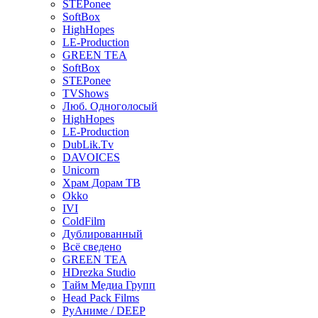
STEPonee
SoftBox
HighHopes
LE-Production
GREEN TEA
SoftBox
STEPonee
TVShows
Люб. Одноголосый
HighHopes
LE-Production
DubLik.Tv
DAVOICES
Unicorn
Храм Дорам ТВ
Okko
IVI
ColdFilm
Дублированный
Всё сведено
GREEN TEA
HDrezka Studio
Тайм Медиа Групп
Head Pack Films
РуАниме / DEEP