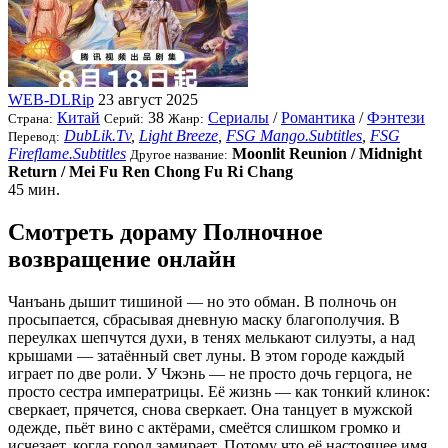
WEB-DLRip
23 август 2025
Китай
38
Сериалы
/
Романтика
/
Фэнтези
Страна:
Серий:
Жанр:
DubLik.Tv
,
Light Breeze
,
FSG Mango.Subtitles
,
FSG
Перевод:
Fireflame.Subtitles
Moonlit Reunion / Midnight
Другое название:
Return / Mei Fu Ren Chong Fu Ri Chang
45 мин.
Смотреть дораму Полночное
возвращение онлайн
Чанъань дышит тишиной — но это обман. В полночь он
просыпается, сбрасывая дневную маску благополучия. В
переулках шепчутся духи, в тенях мелькают силуэты, а над
крышами — затаённый свет луны. В этом городе каждый
играет по две роли. У Чжэнь — не просто дочь герцога, не
просто сестра императрицы. Её жизнь — как тонкий клинок:
сверкает, прячется, снова сверкает. Она танцует в мужской
одежде, пьёт вино с актёрами, смеётся слишком громко и
исчезает, когда город замирает. Потому что её настоящее имя