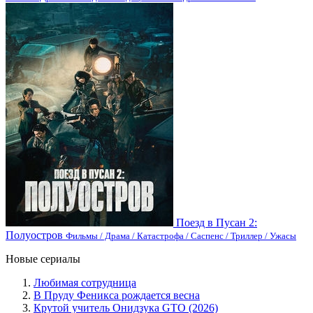
Поезд в Пусан 2:
Полуостров
Фильмы / Драма / Катастрофа / Саспенс / Триллер / Ужасы
Новые сериалы
Любимая сотрудница
В Пруду Феникса рождается весна
Крутой учитель Онидзука GTO (2026)