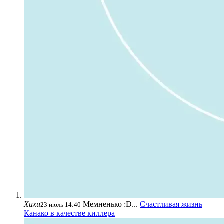
Хихи
Мемненько :D...
Счастливая жизнь
23 июль 14:40
Канако в качестве киллера