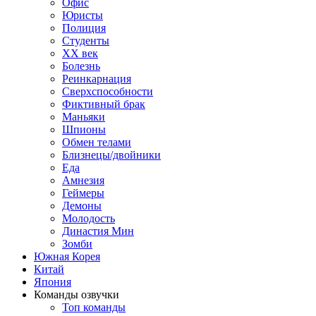
Офис
Юристы
Полиция
Студенты
ХХ век
Болезнь
Реинкарнация
Сверхспособности
Фиктивный брак
Маньяки
Шпионы
Обмен телами
Близнецы/двойники
Еда
Амнезия
Геймеры
Демоны
Молодость
Династия Мин
Зомби
Южная Корея
Китай
Япония
Команды озвучки
Топ команды