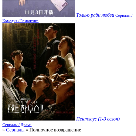
Только ради любви
Сериалы /
Комедия / Романтика
Пентхаус (1-3 сезон)
Сериалы / Драма
»
Сериалы
» Полночное возвращение