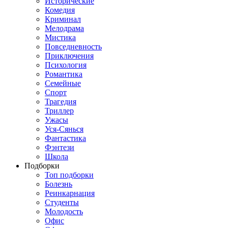
Исторические
Комедия
Криминал
Мелодрама
Мистика
Повседневность
Приключения
Психология
Романтика
Семейные
Спорт
Трагедия
Триллер
Ужасы
Уся-Сянься
Фантастика
Фэнтези
Школа
Подборки
Топ подборки
Болезнь
Реинкарнация
Студенты
Молодость
Офис